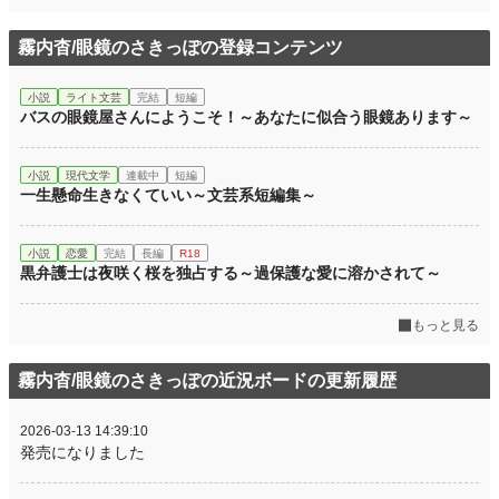
累計ポイント
28,936 pt (59,326 位)
霧内杳/眼鏡のさきっぽの登録コンテンツ
小説
ライト文芸
完結
短編
バスの眼鏡屋さんにようこそ！～あなたに似合う眼鏡あります～
小説
現代文学
連載中
短編
一生懸命生きなくていい～文芸系短編集～
小説
恋愛
完結
長編
R18
黒弁護士は夜咲く桜を独占する～過保護な愛に溶かされて～
もっと見る
霧内杳/眼鏡のさきっぽの近況ボードの更新履歴
2026-03-13 14:39:10
発売になりました