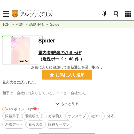
TOP
>
小説
>
恋愛小説
>
Spider
恋愛
完結
短編
R15
Spider
霧内杳/眼鏡のさきっぽ
（近況ボード：
48 件
）
お気に入りに追加して更新通知を受け取ろう
お気に入り追加
花火大会に誘われた。
相手は、会社に出入りしている、コーヒー会社の人。
彼はいつも、超無表情・事務的で。
24h.ポイント
0pt
3
私も関心がないから、事務的に接してた。
眼鏡男子
眼鏡萌え
メガネ萌え
オフスラブ
微エロ
浴衣
浴衣デート
花火大会
眼鏡リーマン
……そんな彼から。