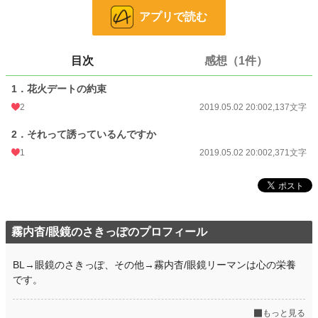
突然誘われた花火大会。
アプリで読む
これは一体……？
目次
感想（1件）
小説
229,039 位 / 229,039 件
恋愛
66,406 位 / 66,406 件
1．花火デートの約束
2
2019.05.02 20:00
2,137文字
お気に入り
51
2．それって誘っているんですか
24h.ポイント
0 pt
1
2019.05.02 20:00
2,371文字
文字数
4,508
更新日時
2019.05.02 20:00
初回公開日時
2019.05.02 20:00
霧内杳/眼鏡のさきっぽのプロフィール
初回完結日時
2019.05.02 20:00
週間ポイント
7 pt (77,350 位)
BL→眼鏡のさきっぽ、その他→霧内杳/眼鏡リーマンは心の栄養
です。
月間ポイント
63 pt (74,923 位)
年間ポイント
938 pt (86,358 位)
もっと見る