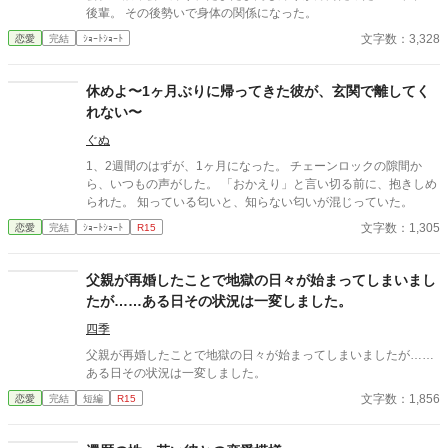
後輩。 その後勢いで身体の関係になった。
文字数：3,328
恋愛
完結
ｼｮｰﾄｼｮｰﾄ
休めよ〜1ヶ月ぶりに帰ってきた彼が、玄関で離してく
れない〜
ぐぬ
1、2週間のはずが、1ヶ月になった。 チェーンロックの隙間か
ら、いつもの声がした。 「おかえり」と言い切る前に、抱きしめ
られた。 知っている匂いと、知らない匂いが混じっていた。
文字数：1,305
恋愛
完結
ｼｮｰﾄｼｮｰﾄ
R15
父親が再婚したことで地獄の日々が始まってしまいまし
たが……ある日その状況は一変しました。
四季
父親が再婚したことで地獄の日々が始まってしまいましたが……
ある日その状況は一変しました。
文字数：1,856
恋愛
完結
短編
R15