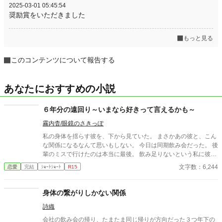
2025-03-01 05:45:54
奨励賞をいただきました
もっと見る
このコンテンツについて報告する
あなたにおすすめの小説
６年分の遠回り～いまなら好きって言えるかも～
霧内杳/眼鏡のさきっぽ
私の身体を揺らす彼を、下から見ていた。 まさかあの彼と、こん
な関係になるなんて思いもしない。 今日は同期飲み会だった。 後
輩のミスで行けたのは本当に最後。 飲み足りないという私に彼は
付き合ってくれた。 彼とは入社当時、部署は違ったが同じ仕事に
文字数：6,244
恋愛
完結
ｼｮｰﾄｼｮｰﾄ
R15
携わっていた。 きっとあの頃のわたしは、彼が好きだったんだと
思う。 けれど仕事で負けたくないなんて私のちっぽけなプライド
のせいで、その一線は越えられなかった。 でも、あれから変わっ
身体の繋がりしかない関係
た私なら……。 ****** 2021/05/29 公開 ****** 表紙 いもこは妹
詩織
pixivID:11163077
会社の飲み会の帰り、たまたま同じ帰りが方向だった３つ年下の