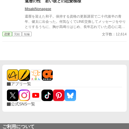
還暦の性 若い彼との恋愛模様
MisakiNonagase
還暦を迎えた和子。保持する資格の更新講習で二十代後半の青
年、健太に出会った。何気なくてLINE交換してメッセージをやり
とりするうちに、胸が高鳴りはじめ、長年忘れていた恋心に花が
咲く。 そんな還暦女性と二十代の青年の恋模様。 その後、結婚、
文字数：12,614
恋愛
完結
短編
そして永遠の別れまでを描いたストーリーです。 全7話
アプリ一覧
公式SNS一覧
ご利用について