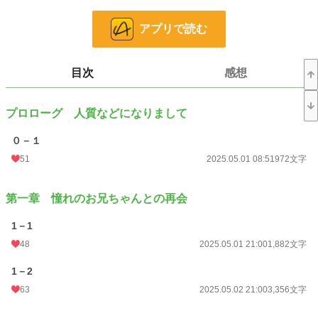
でも、彼のとある事情で結婚には踏み切れない。
アプリで読む
そんな折り、雛乃の勤めている銀行で事件が……。
目次
感想
愛川雛乃 あいかわひなの 26
ごく普通の地方銀行員
プロローグ 人質などになりまして
某着せ替え人形のような見た目で可愛い
おかげで女性からは恨みを買いがちなのが悩み
０－１
真面目で努力家なのに、
51
2025.05.01 08:51
972文字
なぜかよくない噂を立てられる苦労人
×
第一章 憧れのお兄ちゃんとの再会
岡藤猪狩 おかふじいかり 36
1－1
警察官でSIT所属のエリート
48
2025.05.01 21:00
1,882文字
泣く子も黙る突入部隊の鬼隊長
1－2
でも、雛乃には……？
63
2025.05.02 21:00
3,356文字
小説
37,117 位 / 228,589 件