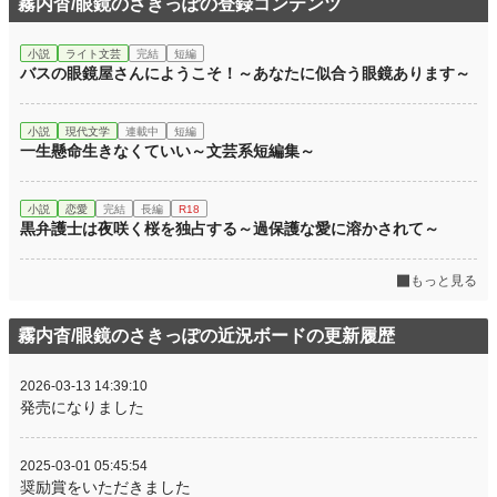
霧内杳/眼鏡のさきっぽの登録コンテンツ
小説
ライト文芸
完結
短編
バスの眼鏡屋さんにようこそ！～あなたに似合う眼鏡あります～
小説
現代文学
連載中
短編
一生懸命生きなくていい～文芸系短編集～
小説
恋愛
完結
長編
R18
黒弁護士は夜咲く桜を独占する～過保護な愛に溶かされて～
もっと見る
霧内杳/眼鏡のさきっぽの近況ボードの更新履歴
2026-03-13 14:39:10
発売になりました
2025-03-01 05:45:54
奨励賞をいただきました