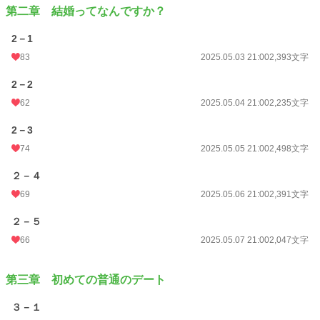
第二章 結婚ってなんですか？
恋愛
16,151 位 / 66,314 件
2－1
お気に入り
104
83
2025.05.03 21:00
2,393文字
24h.ポイント
7 pt
2－2
文字数
58,419
62
2025.05.04 21:00
2,235文字
更新日時
2025.05.25 20:10
2－3
初回公開日時
2025.05.01 08:51
74
2025.05.05 21:00
2,498文字
初回完結日時
2025.05.25 21:36
２－４
週間ポイント
175 pt (26,536 位)
69
2025.05.06 21:00
2,391文字
月間ポイント
772 pt (27,839 位)
２－５
66
2025.05.07 21:00
2,047文字
年間ポイント
11,195 pt (29,273 位)
累計ポイント
26,838 pt (61,535 位)
第三章 初めての普通のデート
３－１