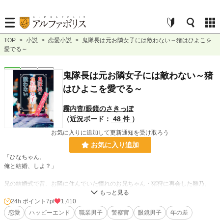
TOP
>
小説
>
恋愛小説
>
鬼隊長は元お隣女子には敵わない～猪はひよこを
愛でる～
恋愛
完結
長編
鬼隊長は元お隣女子には敵わない～猪
はひよこを愛でる～
霧内杳/眼鏡のさきっぽ
（近況ボード：
48 件
）
お気に入りに追加して更新通知を受け取ろう
お気に入り追加
「ひなちゃん。
俺と結婚、しよ？」
兄の結婚式で昔、お隣に住んでいた憧れのお兄ちゃん・猪狩に再会した雛乃。
昔話をしているうちに結婚を迫られ、冗談だと思ったものの。
それから猪狩の猛追撃が!?
24h.ポイント
7pt
1,410
恋愛
ハッピーエンド
職業男子
警察官
眼鏡男子
年の差
相変わらず格好いい猪狩に次第に惹かれていく雛乃。