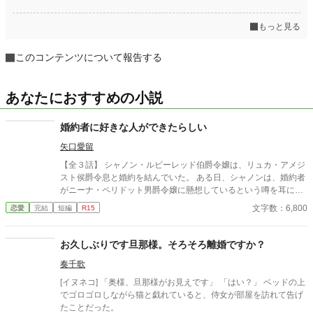
もっと見る
このコンテンツについて報告する
あなたにおすすめの小説
婚約者に好きな人ができたらしい
矢口愛留
【全３話】 シャノン・ルビーレッド伯爵令嬢は、リュカ・アメジ
スト侯爵令息と婚約を結んでいた。 ある日、シャノンは、婚約者
がニーナ・ペリドット男爵令嬢に懸想しているという噂を耳にす
る。 シャノンは断罪を回避するため、リュカとの婚約を円満に解
文字数：6,800
恋愛
完結
短編
R15
消しようとするが――。 ※ エブリスタに習作として掲載したもの
を改稿した作品です。 ※ 小説家になろうにも掲載しています。
お久しぶりです旦那様。そろそろ離婚ですか？
奏千歌
[イヌネコ] 「奥様、旦那様がお見えです」 「はい？」 ベッドの上
でゴロゴロしながら猫と戯れていると、侍女が部屋を訪れて告げ
たことだった。