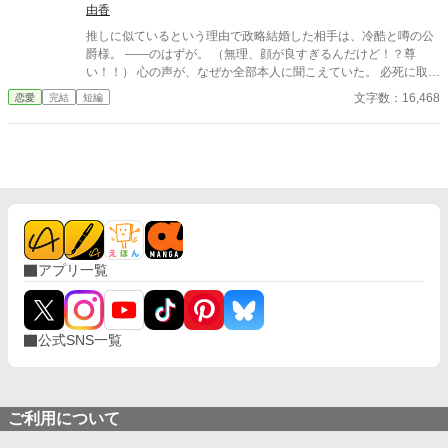
由香
推しに似ているという理由で政略結婚した相手は、冷酷と噂の公
爵様。 ――のはずが。 （無理、顔が良すぎるんだけど！？尊
い！！） 心の声が、なぜか全部本人に聞こえていた。 必死に取り
繕うも時すでに遅し。 暴走する脳内実況を止めるたび、旦那様は
文字数：16,468
恋愛
完結
短編
なぜか――キスしてくる。 「黙らせるのにちょうどいい」 いや全
然よくないです！！むしろ悪化してます！！ 無表情公爵様 × 心の
声だだ漏れ令嬢 甘くて騒がしい新婚生活、開幕。
アプリ一覧
公式SNS一覧
ご利用について