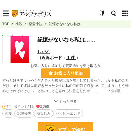
TOP
>
小説
>
恋愛小説
>
記憶がないなら私は……
恋愛
完結
短編
記憶がないなら私は……
しがと
（近況ボード：
1 件
）
お気に入りに追加して更新通知を受け取ろう
お気に入り追加
ずっと好きでようやく付き合えた彼が記憶を無くしてしまった。しかも私のこと
だけ。そして彼は以前好きだった女性に私の目の前で抱きついてしまう。もう諦
めなければいけない、と彼のことを忘れる決意をしたが……。 ＊全4話
小説
2,663 位 / 228,633 件
24h.ポイント
511pt
3,295
恋愛
記憶喪失
幼なじみ
ハッピーエンド
恋愛
1,477 位 / 66,325 件
お気に入り
361
アプリで読む