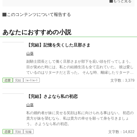
もっと見る
このコンテンツについて報告する
あなたにおすすめの小説
【完結】記憶を失くした旦那さま
山葵
副騎士団長として働く旦那さまが部下を庇い頭を打ってしまう。
目が覚めた時には、私との結婚生活も全て忘れていた。 彼は愛し
ているのはリターナだと言った。 そんな時、離縁したリターナさ
んが戻って来たと知らせが来る…。
文字数：3,379
恋愛
完結
ｼｮｰﾄｼｮｰﾄ
【完結】さよなら私の初恋
山葵
私の婚約者が妹に見せる笑顔は私に向けられる事はない。 初恋の
貴方が妹を望むなら、私は貴方の幸せを願って身を引きましょ
う。 さようなら私の初恋。
文字数：14,822
恋愛
完結
短編