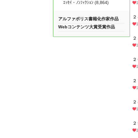
ｴｯｾｲ・ﾉﾝﾌｨｸｼｮﾝ (8,864)
２
アルファポリス書籍化作家作品
Webコンテンツ大賞受賞作品
２
２
２
２
２