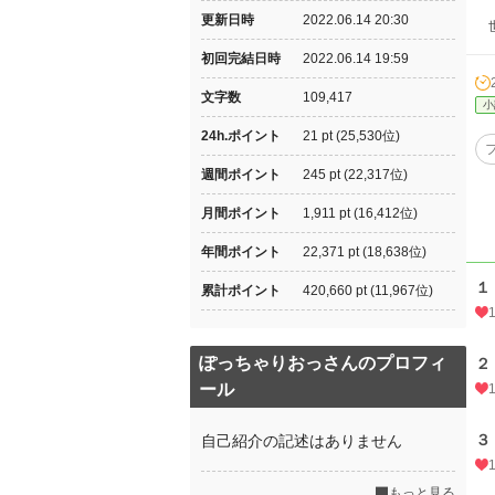
更新日時
2022.06.14 20:30
世
初回完結日時
2022.06.14 19:59
文字数
109,417
小
24h.ポイント
21 pt (25,530位)
週間ポイント
245 pt (22,317位)
月間ポイント
1,911 pt (16,412位)
年間ポイント
22,371 pt (18,638位)
１
累計ポイント
420,660 pt (11,967位)
ぽっちゃりおっさんのプロフィ
２
ール
３
自己紹介の記述はありません
もっと見る