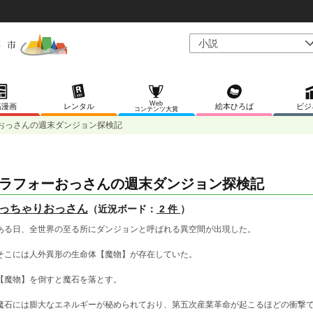
Web
稿漫画
レンタル
絵本ひろば
ビジ
コンテンツ大賞
おっさんの週末ダンジョン探検記
ラフォーおっさんの週末ダンジョン探検記
っちゃりおっさん
（近況ボード：
2 件
）
る日、全世界の至る所にダンジョンと呼ばれる異空間が出現した。
こには人外異形の生命体【魔物】が存在していた。
魔物】を倒すと魔石を落とす。
石には膨大なエネルギーが秘められており、第五次産業革命が起こるほどの衝撃