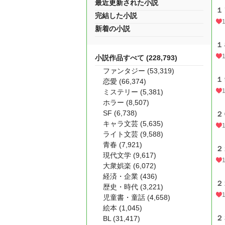
最近更新された小説
１
完結した小説
新着の小説
１
小説作品すべて (228,793)
ファンタジー (53,319)
１
恋愛 (66,374)
ミステリー (5,381)
ホラー (8,507)
SF (6,738)
２
キャラ文芸 (5,635)
ライト文芸 (9,588)
青春 (7,921)
２
現代文学 (9,617)
大衆娯楽 (6,072)
経済・企業 (436)
２
歴史・時代 (3,221)
児童書・童話 (4,658)
絵本 (1,045)
２
BL (31,417)