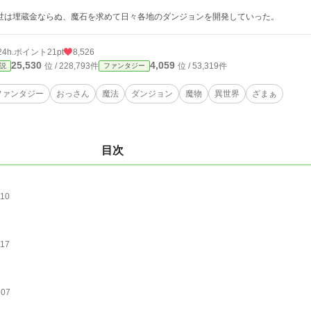
は埋蔵金ならぬ、魔石を求めて日々各地のダンジョンを開発していった。
24h.ポイント
21pt
8,526
25,530
4,059
位 / 228,793件
位 / 53,319件
説
ファンタジー
ファンタジー
おっさん
魔法
ダンジョン
魔物
異世界
ざまぁ
目次
110
117
107