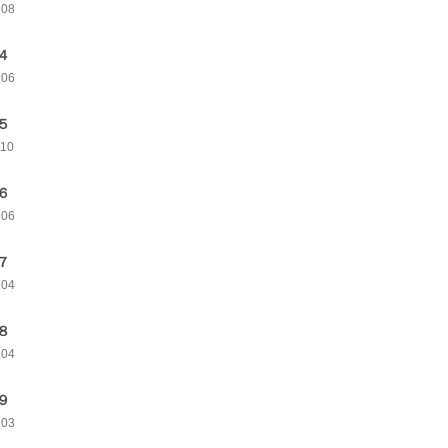
108
４
106
５
110
６
106
７
104
８
104
９
103