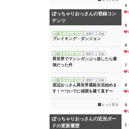
４
ぽっちゃりおっさんの登録コン
テンツ
５
小説
ファンタジー
連載中
長編
ブレイキング・ダンジョン
６
小説
ファンタジー
連載中
長編
異世界でマシンガンぶっ放したら最
強だった件
７
小説
ファンタジー
連載中
長編
底辺おっさん異世界通販生活始めま
８
す！〜ついでに傾国を建て直す〜
もっと見る
９
ぽっちゃりおっさんの近況ボー
１
ドの更新履歴