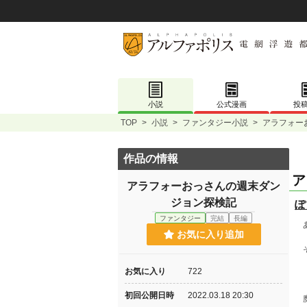
小説
公式漫画
投
TOP
>
小説
>
ファンタジー小説
>
アラフォー
作品の情報
ア
アラフォーおっさんの週末ダン
ジョン探検記
ぽ
ファンタジー
完結
長編
あ
お気に入り追加
そ
お気に入り
722
【
初回公開日時
2022.03.18 20:30
魔