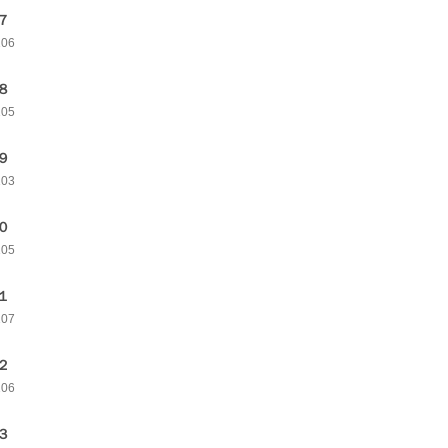
７
106
８
105
９
103
０
105
１
107
２
106
３