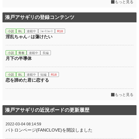
もっと見る
湊戸アサギリの登録コンテンツ
小説
BL
連載中
ｼｮｰﾄｼｮｰﾄ
R18
淫乱ちゃん♂は蕩けたい
小説
青春
連載中
長編
月下の半導体
小説
BL
連載中
短編
R18
恋を諦めた君に恋する
もっと見る
湊戸アサギリの近況ボードの更新履歴
2022-03-04 08:14:59
パトロンページ(FANCLOVE)を開設しました