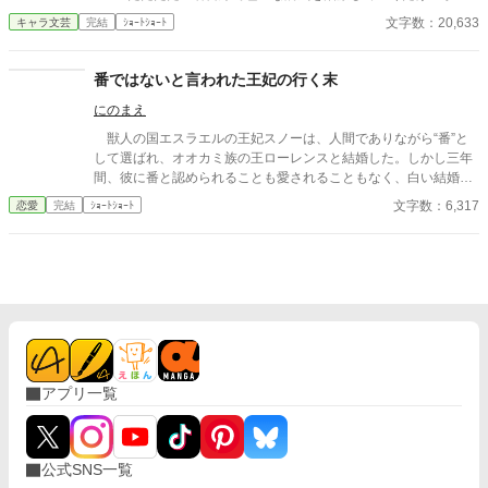
です。 恋愛要素などは一切ありません。 密着病院24時！的な感
文字数：20,633
キャラ文芸
完結
ｼｮｰﾄｼｮｰﾄ
じです。 人物像などは表記していない為、読者様のご想像にお任
せします。 ※泣く表現、痛い表現など嫌いな方は読むのをお控え
ください。 歯科以外の医療知識はそこまで詳しくないのですみま
番ではないと言われた王妃の行く末
せんがご了承ください。
にのまえ
獣人の国エスラエルの王妃スノーは、人間でありながら“番”と
して選ばれ、オオカミ族の王ローレンスと結婚した。しかし三年
間、彼に番と認められることも愛されることもなく、白い結婚の
まま冷遇され続ける。 それでも王妃として国に尽くしてきたス
文字数：6,317
恋愛
完結
ｼｮｰﾄｼｮｰﾄ
ノーだったが、ある日、ローレンスが別の令嬢レイアーを懐妊さ
せ、側妃として迎えると知る。ついに心が折れたスノーは離縁を
決意し、国を去ろうとする。 しかしその道中、レイアー嬢の実
家の襲撃に遭い、スノーは命を落とす寸前、自身の命と引き換え
に広域回復魔法で多くの命を救う。 これでスノーの、人生は終
わりのはずだった。 だが次に目を覚ますと、スノーは三年前の
結婚式当日に戻っていた。何度死んでも、何度拒絶しても、結婚
式の誓いの瞬間へと戻される。 番から逃れようと、スノーは何
度も死を選ぶが――。
アプリ一覧
公式SNS一覧