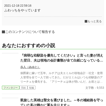
2021-12-18 22:59:16
ふわっちをやっています
もっと見る
このコンテンツについて報告する
あなたにおすすめの小説
『病弱な幼馴染を優先してください』と言った妻が消え
た翌日、夫は領地の会計書類が全て白紙になっているこ
とに気づいた
歩人（あゆと）
侯爵家に嫁いで五年。ルチアは夫エミルの領地会計・社交・使用
人管理を全て一人で担ってきた。だがエミルはいつも幼馴染のア
リーチェを優先する。「アリーチェは体が弱いんだ、お前とは違
う」——その言葉を百回聞いた日、ルチアは微笑んで離縁届に署
文字数：9,553
ファンタジー
完結
短編
名した。「ええ、私は丈夫ですから。どうぞ幼馴染様をお大事
に」。翌朝、エミルが目にしたのは——税務報告の締切、領民か
らの陳情の山、そして紅茶の淹れ方すら知らない自分。三ヶ月
凱旋した英雄は聖女を選びました。～冬の補給路を守っ
後、かつて「地味な妻」と呼ばれたルチアは、辺境伯の財務顧問
ていた私は静かに軍を去ります～