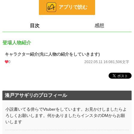
アプリで読む
かなり気まぐれ更新になると思います
目次
感想
小説
228,618 位 / 228,618 件
ライト文芸
9,591 位 / 9,591 件
登場人物紹介
お気に入り
1
キャラクター紹介(先に人物の紹介をしていきます)
24h.ポイント
0 pt
0
2022.05.11 16:08
1,506文字
文字数
1,506
更新日時
2022.05.11 16:08
初回公開日時
2022.05.11 16:08
湊戸アサギリのプロフィール
週間ポイント
0 pt (228,618 位)
小説書いてる傍らでVtuberをしています。お見かけしましたらよ
月間ポイント
28 pt (93,489 位)
ろしくお願いします。何かありましたらインスタのDMからお願
年間ポイント
168 pt (129,397 位)
いします
累計ポイント
2,213 pt (161,076 位)