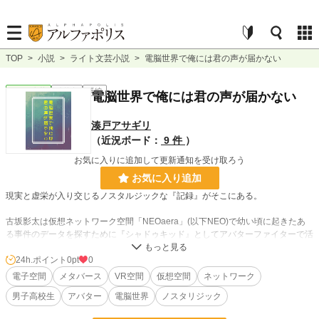
TOP
>
小説
>
ライト文芸小説
>
電脳世界で俺には君の声が届かない
ライト文芸
連載中
長編
電脳世界で俺には君の声が届かない
湊戸アサギリ
（近況ボード：
9 件
）
お気に入りに追加して更新通知を受け取ろう
お気に入り追加
現実と虚栄が入り交じるノスタルジックな『記録』がそこにある。
古坂影太は仮想ネットワーク空間「NEOaera」(以下NEO)で幼い頃に起きたあ
る事件のデータを探すために『シャドゥキッド』としてアバターファイターで活
動する男子高校生。彼が「NEO」内で出会ったのは謎の少年『ガナシー』。彼
との出会いの先にあるものは……
24h.ポイント
0pt
0
現実と仮想空間を行き来する中で影太は事件の真相を掴めるのか？
電子空間
メタバース
VR空間
仮想空間
ネットワーク
電子と情報でできたメタバースの空間で起きるノスタルジーサスペンスが始ま
男子高校生
アバター
電脳世界
ノスタリジック
る！！