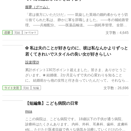
として辣腕を振るっていた。
握夢（グーム）
「君は後方にいただけだ」―― 凱旋した英雄の婚約者からそう切
り捨てられた私は、 静かに軍を辞職しました。 ――冬の補給路管
理。 ――兵糧配分。 ――医薬品輸送。 ――損耗率管理。 全部、
私の仕事だったのですが。 三週間後、 王国軍は補給崩壊。 「な
文字数：4,645
恋愛
完結
ｼｮｰﾄｼｮｰﾄ
ぜ食糧が届かない！」 「なぜ兵が飢える！」 ……逆にお聞きしま
すが、 今まで“なぜか全部上手く回っていた”理由を、 一度でも考
えたことはありましたか？ これは、 誰にも評価されなかった兵站
✿ 私は夫のことが好きなのに、彼は私なんかよりずっと
官（へいたんかん）が、 隣国の辺境伯にだけ価値を見抜かれ、 人
若くてきれいでスタイルの良い女が好きらしい
生を取り戻す物語。 今更「戻ってきてくれ」と泣きつかれても、
私は隣国の最高機密ですので――！
設楽理沙
累計ポイント130万ポイント超えました。皆さま、ありがとうご
ざいます。❀ 結婚後、2か月足らずで夫の心変わりを知ること
に。 結婚前から他の女性と付き合っていたんだって。 それならそ
うと、ちゃんと話してくれていれば、結婚なんて しなかった。 呆
文字数：26,696
ライト文芸
完結
短編
れた私はすぐに家を出て自立の道を探すことにした。 それなの
に、私と別れたくないなんて信じられない 世迷言を言ってくる
夫。 だめだめ、信用できないからね～。 さようなら。 ＊＊＊＊
【短編集】こども病院の日常
＊＊*.✿..✿.*＊＊＊＊＊＊ ◇｜日比野滉星《ひびのこうせい》32
moa
才 会社員 ◇ 日比野ひまり 32才 ◇ 石田唯 29才
滉星の同僚 ◇新堂冬也 25才 ひまり
ここの病院は、こども病院です。 18歳以下の子供が通う病院、
の転職先の先輩(鉄道会社) 2025.4.11 完結 25649字
診療科はたくさんあります。 内科、外科、耳鼻科、歯科、皮膚科
etc… ただただ医者目線で色々な病気を治療していくだけの小説