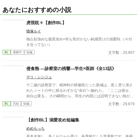
あなたにおすすめの小説
虎視眈々【創作BL】
猫塚ルイ
独占欲強めな腹黒攻め×何も気付かない鈍感受けの溺愛BL（※付
き合ってない）
文字数：20,907
BL
連載中
短編
侵食熱 ―診察室の残響―学生×医師《全13話》
マリ・シンジュ
十二歳の診察室で、精神科の研修医だった新城は、黒く塗り潰さ
れたノートの中に残るわずかな“余白”へ触れた。 「ここは残せ。
余白は要る」 その瞬間から、羽生の内部には説明できない熱が残
り続ける。 六年後。 主治医として再会した新城は、羽生のリスト
文字数：29,679
BL
完結
短編
カットの瘢痕に触れた瞬間、自分の身体制御が少しずつ崩れてい
くことを知る。 呼吸が遅れる。 指が離れない。 接触の感覚だけ
が、診察後も神経へ残り続ける。 記録、管理、境界。 本来切り離
【創作BL】溺愛攻め短編集
されるはずだった二人は、呼吸と反応速度だけで静かに侵食し合
めめもっち
っていく。 学生×医師 年齢差／年下攻め／男前受け 静かな狂気と
身体感覚の侵食を描く、ダーク寄りBL。全13話予定。
基本名無し。多くがクール受け。各章独立した世界観です。単発