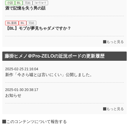
小説
BL
完結
ｼｮｰﾄｼｮｰﾄ
酒で記憶を失う男の話
BL漫画
BL
完結
【BL】モブが夢見ちゃダメですか？
もっと見る
藤掛ヒメノ＠Pro-ZELOの近況ボードの更新履歴
2025-02-25 21:16:04
新作「今さら噓とは言いにくい」公開しました。
2025-01-30 20:38:17
お知らせ
もっと見る
このコンテンツについて報告する