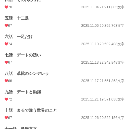
週間ポイント
182 pt (26,058 位)
70
2025.11.04 21:21
1,005文字
月間ポイント
756 pt (28,180 位)
五話 十二足
年間ポイント
48,598 pt (10,645 位)
67
2025.11.06 20:39
2,763文字
累計ポイント
48,654 pt (45,228 位)
六話 一足だけ
74
2025.11.10 20:59
2,408文字
七話 デートの誘い
67
2025.11.13 22:34
2,848文字
八話 革靴のシンデレラ
68
2025.11.17 21:55
1,853文字
九話 デートと動揺
72
2025.11.21 19:57
1,038文字
十話 まるで違う世界のこと
67
2025.11.26 20:52
2,156文字
十一話 急転直下