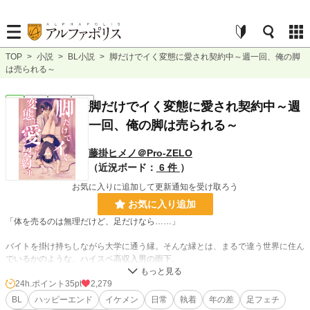
TOP
>
小説
>
BL小説
>
脚だけでイく変態に愛され契約中～週一回、俺の脚
は売られる～
BL
完結
長編
R18
脚だけでイく変態に愛され契約中～週
一回、俺の脚は売られる～
藤掛ヒメノ＠Pro-ZELO
（近況ボード：
6 件
）
お気に入りに追加して更新通知を受け取ろう
お気に入り追加
「体を売るのは無理だけど、足だけなら……」
バイトを掛け持ちしながら大学に通う縁。そんな縁とは、まるで違う世界に住ん
でいるかのような、ハイスペ高収入男の雨下。
接点などないはずの二人が、脚を見られたのをきっかけに急接近！？
24h.ポイント
35pt
2,279
靴や靴下をプレゼントされ、古い靴を高価買取！？
BL
ハッピーエンド
イケメン
日常
執着
年の差
足フェチ
戸惑う縁に、雨下の要求は徐々にエスカレートしていく。