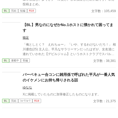
投稿まとめ。
文字数：105,459
BL
完結
短編
R18
【BL】男なのになぜかNo.1ホストに懐かれて困ってま
す
猫足
「俺としとく？ えれちゅー」 「いや、するわけないだろ！」 相
川優也(25) 主人公。平凡なサラリーマンだったはずが、女友達に
連れていかれた【デビルジャム】というホストクラブでスバルと
出会ったのが運の尽き。 碧スバル(21) 指名ナンバーワンの美形ホ
文字数：38,381
BL
連載中
長編
スト。自称博愛主義者。優也に懐いてつきまとう。その真意は今
のところ……不明。 「絶対に僕の方が美形なのに、僕以下の女に
金払ってどーすんだよ！」 「スバル、お前なにいってん
バーベキュー合コンに雑用係で呼ばれた平凡が一番人気
の……？」 冗談？本気？二人の結末は？ 美形病みホス×平凡サラ
のイケメンにお持ち帰りされる話
リーマンの、友情か愛情かよくわからない日常。 ※現在、続編連
載再開に向けて、超大幅加筆修正中です。読んでくださっていた
ゆなな
皆様にはご迷惑をおかけします。追加シーンがたくさんあるの
Xに掲載していたものに加筆修正したものになります。
で、少しでも楽しんでいただければ幸いです。
文字数：21,375
BL
完結
ｼｮｰﾄｼｮｰﾄ
R18