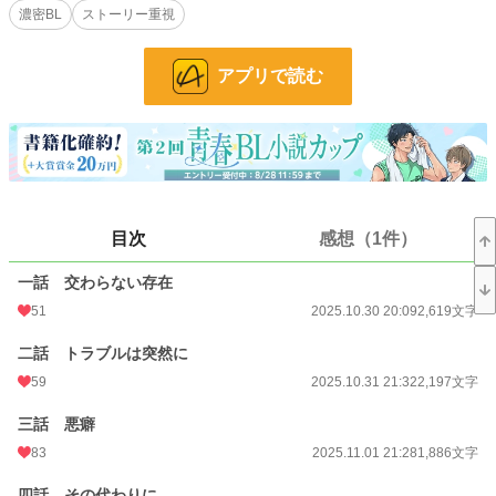
濃密BL
ストーリー重視
やがて、週に一度、脚を好きにさせて欲しいと、契約をもちかけられ――！
アプリで読む
足フェチ変態ハイスペック男×極貧苦労人お人好し男子の、ちょっと危ないマニ
アックラブコメ！！
小説
19,568 位 / 228,621 件
目次
感想（1件）
BL
4,812 位 / 31,391 件
一話 交わらない存在
お気に入り
95
51
2025.10.30 20:09
2,619文字
24h.ポイント
35 pt
二話 トラブルは突然に
文字数
65,869
59
2025.10.31 21:32
2,197文字
更新日時
2026.04.02 23:58
三話 悪癖
初回公開日時
2025.10.30 20:09
83
2025.11.01 21:28
1,886文字
初回完結日時
2026.04.02 23:58
四話 その代わりに