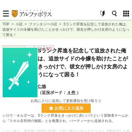
TOP
>
小説
>
ファンタジー小説
>
Sランク昇進を記念して追放された俺は、
追放サイドの令嬢を助けたことがきっかけで、彼女が押しかけ女房のようになっ
て困る！
ファンタジー
完結
長編
R15
Sランク昇進を記念して追放された俺
は、追放サイドの令嬢を助けたことが
きっかけで、彼女が押しかけ女房のよ
うになって困る！
仁徳
（近況ボード：
4 件
）
お気に入りに追加して更新通知を受け取ろう
お気に入り追加
シロウ・オルダーは、Sランク昇進をきっかけに赤いバラという冒険者チームか
ら『スキル非所持の無能』とを侮蔑され、パーティーから追放される。
しかし彼は、異世界の知識を利用して新な魔法を生み出すスキル【魔学者】を使