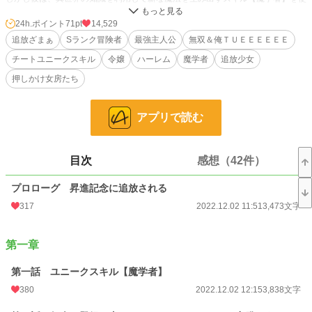
用できるが、彼はそのスキルを隠し、無能を演じていただけだった。
24h.ポイント
71pt
14,529
そうとは知らずに、彼を追放した赤いバラは、今までシロウのサポートのお陰で
追放ざまぁ
Sランク冒険者
最強主人公
無双＆俺ＴＵＥＥＥＥＥＥ
強くなっていたことを知らずに、ダンジョンに挑む。だが、初めての敗北を経験
チートユニークスキル
令嬢
ハーレム
魔学者
追放少女
したり、その後借金を背負ったり地位と名声を失っていく。
押しかけ女房たち
一方自由になったシロウは、新な町での冒険者活動で活躍し、一目置かれる存在
となりながら、追放したマリーを助けたことで惚れられてしまう。手料理を振る
舞ったり、背中を流したり、それはまるで押しかけ女房だった！
アプリで読む
これは、チート能力を手に入れてしまったことで、無能を演じたシロウがパーテ
ィーを追放され、その後ソロとして活躍して無双すると、他のパーティーから追
目次
感想（42件）
放されたエルフや魔族といった様々な追放少女が集まり、いつの間にかハーレム
パーティーを結成している物語！
プロローグ 昇進記念に追放される
小説
12,830 位 / 228,743 件
317
2022.12.02 11:51
3,473文字
ファンタジー
2,382 位 / 53,295 件
第一章
お気に入り
2,212
第一話 ユニークスキル【魔学者】
24h.ポイント
71 pt
380
2022.12.02 12:15
3,838文字
文字数
532,946