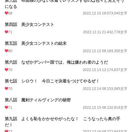
第三話 布面積の少ない水着でレッスンするのは色々と見えそう
になる
68
2022.12.10 18:07
3,540文字
第四話 美少女コンテスト
71
2022.12.11 21:43
2,778文字
第五話 美少女コンテストの結末
80
2022.12.12 08:18
3,350文字
第六話 なぜかデンバー国では、俺は嫌われ者のようだ
70
2022.12.13 12:17
4,637文字
第七話 シロウ！ 今日こそ決着をつけてやるぜ！
70
2022.12.14 08:15
3,085文字
第八話 魔剣ティルヴィングの秘密
71
2022.12.15 08:13
2,919文字
第九話 よくも恥をかかせやがったな！ こうなったら奥の手
だ！
72
2022.12.16 08:27
2,943文字