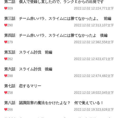
第二話 個人で登録し直したので、ランクＥからの出発です
更新日時
2023.04.13 12:18
309
2022.12.02 12:22
4,771文字
初回公開日時
2022.12.02 11:51
第三話 チーム赤いバラ、スライムには勝てなかったよ。 前編
初回完結日時
2023.04.13 12:19
290
2022.12.02 12:31
3,107文字
週間ポイント
813 pt (10,478 位)
第四話 チーム赤いバラ、スライムには勝てなかったよ 後編
月間ポイント
279
2,825 pt (12,714 位)
2022.12.02 12:38
2,558文字
年間ポイント
55,505 pt (9,661 位)
第五話 スライム討伐 前編
262
2022.12.02 12:42
3,471文字
累計ポイント
912,761 pt (6,332 位)
第六話 スライム討伐 後編
288
2022.12.02 12:47
4,482文字
第七話 恋するマリー
258
2022.12.02 18:02
2,045文字
第八話 認識阻害の魔法をかけたよな？ 何で覚えている！
266
2022.12.02 19:32
3,628文字