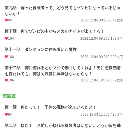
第九話 蘇った冒険者って、どう見てもゾンビになっているじゃ
ないか！
95
2022.12.04 00:25
3,042文字
第十話 何でゾンビの中からスカルナイトが出てくる！
104
2022.12.04 08:36
2,168文字
第十一話 ダンジョンに住み着いた魔族
103
2022.12.04 09:08
2,828文字
第十二話 俺に惚れるとかマジで勘弁してくれよ！男に恋愛感情
を持たれても、俺は同姓愛に興味はないからな！
106
2022.12.04 10:08
2,657文字
第四章
第一話 何だって！ 千体の魔物が来ているだと！
94
2022.12.04 11:22
2,435文字
第二話 頼む！ お前しか頼れる冒険者はいない。どうか皆を纏