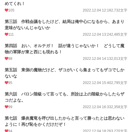
めてくれ！
105
2022.12.04 12:18
2,732文字
第三話 作戦会議をしたけど、結局は俺中心になるから、あまり
意味がないんじゃないか
111
2022.12.04 13:24
2,485文字
第四話 おい、オルテガ！ 話が違うじゃないか！ どうして魔
物の軍隊が東と西にも現れる！
98
2022.12.04 14:13
2,013文字
第五話 東側の魔物だけど、ザコがいくら集まってもザコでしか
ないな
95
2022.12.04 15:40
2,795文字
第六話 バロン階級って言っても、所詮は上の階級からしたらザ
コだよな。
99
2022.12.04 16:33
2,358文字
第七話 爆炎魔竜を呼び出したからと言って勝ったとは思わない
ように！再び恥をかくだけだぞ！
94
2022.12.04 18:26
3,270文字