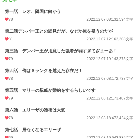
第一話 レオ、隣国に向かう
78
2022.12.07 08:13
2,594文字
第二話デンバー王との謁見だが、なぜか俺を疑うのだが
81
2022.12.07 12:16
3,308文字
第三話 デンバー王が用意した強者が弱すぎてざまーあ！
79
2022.12.07 19:14
3,273文字
第四話 俺はＳランクを越えた存在だ！
78
2022.12.08 08:17
2,737文字
第五話 マリーの親戚が婚約をするらしいです
79
2022.12.08 12:17
3,407文字
第六話 エリーザの護衛は大変
78
2022.12.08 18:47
2,424文字
第七話 居なくなるエリーザ
69
2022.12.08 19:54
2,835文字