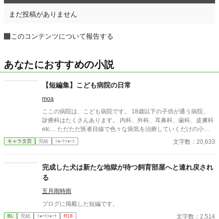
まだ投稿がありません
このコンテンツについて報告する
あなたにおすすめの小説
【短編集】こども病院の日常
moa
ここの病院は、こども病院です。 18歳以下の子供が通う病院、
診療科はたくさんあります。 内科、外科、耳鼻科、歯科、皮膚科
etc… ただただ医者目線で色々な病気を治療していくだけの小説
です。 恋愛要素などは一切ありません。 密着病院24時！的な感
文字数：20,633
キャラ文芸
完結
ｼｮｰﾄｼｮｰﾄ
じです。 人物像などは表記していない為、読者様のご想像にお任
せします。 ※泣く表現、痛い表現など嫌いな方は読むのをお控え
ください。 歯科以外の医療知識はそこまで詳しくないのですみま
完成した犬は新たな地獄が待つ飼育部屋へと連れ戻され
せんがご了承ください。
る
五月雨時雨
ブログに掲載した短編です。
文字数：2,514
BL
完結
ｼｮｰﾄｼｮｰﾄ
R18