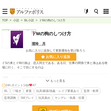
TOP
>
小説
>
BL小説
>
ドMの狗のしつけ方
BL
連載中
長編
R18
ドMの狗のしつけ方
澄玲 月
お気に入りに追加して更新通知を受け取ろう
お気に入り追加
ドSの来とドMの湊は、恋人同士である。ある日、仕事の関係で来と湊はある牧
場に行く、そこで目にするのは
小説
29,617 位 / 228,744 件
24h.ポイント
14pt
47
BL
7,435 位 / 31,413 件
BL
♡喘ぎ
家畜
玩具/媚薬/強姦・レイプ要素あり
監禁・軟禁
お気に入り
54
監禁調教
SMプレイ
玩具責め
ヤンデレ・執着・狂愛
24h.ポイント
14 pt