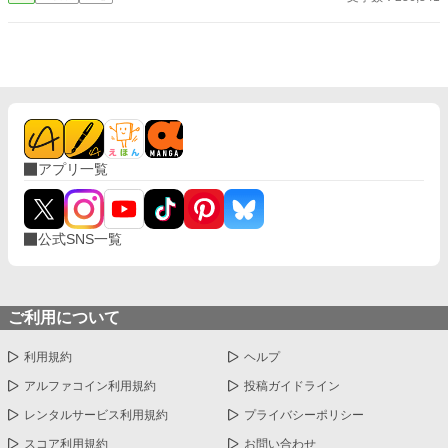
太古の神に捧げるため、“水”、“風”、“土”の信奉者達が暗躍する 意
志をなくし筋肉の操り人形と化した“デク” 消える教師 山奥の男子
校で繰り広げられるダークファンタジー
アプリ一覧
公式SNS一覧
ご利用について
利用規約
ヘルプ
アルファコイン利用規約
投稿ガイドライン
レンタルサービス利用規約
プライバシーポリシー
スコア利用規約
お問い合わせ