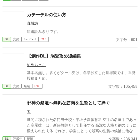
カテーテルの使い方
真城詩
短編読みきりです。
文字数：601
BL
完結
ｼｮｰﾄｼｮｰﾄ
R18
【創作BL】溺愛攻め短編集
めめもっち
基本名無し。多くがクール受け。各章独立した世界観です。単発
投稿まとめ。
文字数：105,459
BL
完結
短編
R18
邪神の祭壇へ無垢な筋肉を生贄として捧ぐ
零
世間に秘された名門男子校・平坂学園体育科 空手の名選手であっ
た高尾雄一は、新任教師として赴任する 高潔な人格と鋼のように
鍛えられた肉体 それは、学園にとって最高の生贄の候補に他なら
なかった 至高の筋肉を持つ、精神を削られ意志をなくした青年を
文字数：236,341
BL
連載中
短編