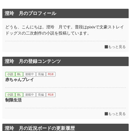
澄玲 月のプロフィール
どうも、こんにちは。澄玲 月です。普段はpixivで文豪ストレイ
ドッグスの二次創作の小説を投稿しています。
もっと見る
澄玲 月の登録コンテンツ
小説
BL
連載中
長編
R18
赤ちゃんプレイ
小説
BL
連載中
長編
R18
制限生活
もっと見る
澄玲 月の近況ボードの更新履歴