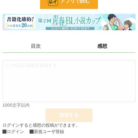
アプリで読む
文字数
2,444
更新日時
2023.11.18 19:46
初回公開日時
2023.11.18 12:37
週間ポイント
154 pt (28,234 位)
月間ポイント
946 pt (24,887 位)
目次
感想
年間ポイント
14,099 pt (25,311 位)
累計ポイント
79,428 pt (34,651 位)
1000文字以内
送信する
ログインすると感想の投稿ができます。
ログイン
新規ユーザ登録