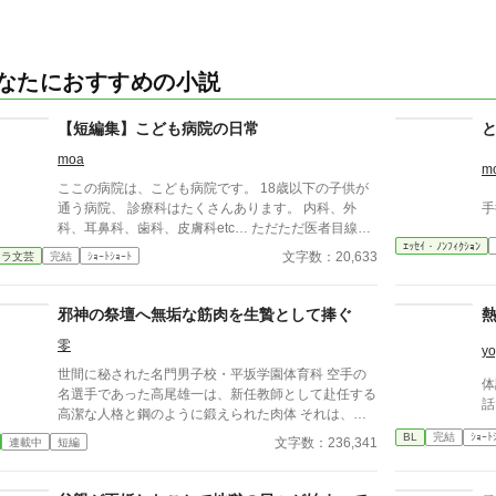
なたにおすすめの小説
【短編集】こども病院の日常
moa
m
ここの病院は、こども病院です。 18歳以下の子供が
通う病院、 診療科はたくさんあります。 内科、外
手
科、耳鼻科、歯科、皮膚科etc… ただただ医者目線で
ｴｯｾｲ・ﾉﾝﾌｨｸｼｮﾝ
色々な病気を治療していくだけの小説です。 恋愛要
文字数：20,633
ャラ文芸
完結
ｼｮｰﾄｼｮｰﾄ
素などは一切ありません。 密着病院24時！的な感じ
です。 人物像などは表記していない為、読者様のご
想像にお任せします。 ※泣く表現、痛い表現など嫌
邪神の祭壇へ無垢な筋肉を生贄として捧ぐ
いな方は読むのをお控えください。 歯科以外の医療
零
知識はそこまで詳しくないのですみませんがご了承く
yo
ださい。
世間に秘された名門男子校・平坂学園体育科 空手の
体
名選手であった高尾雄一は、新任教師として赴任する
話
高潔な人格と鋼のように鍛えられた肉体 それは、学
園にとって最高の生贄の候補に他ならなかった 至高
BL
完結
ｼｮｰﾄ
文字数：236,341
連載中
短編
の筋肉を持つ、精神を削られ意志をなくした青年を太
古の神に捧げるため、“水”、“風”、“土”の信奉者達が暗
躍する 意志をなくし筋肉の操り人形と化した“デク”