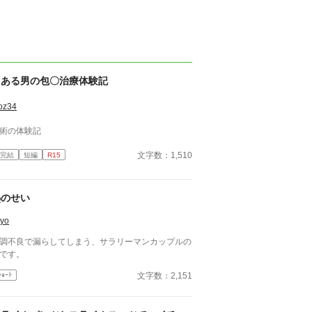
とある男の包〇治療体験記
oz34
術の体験記
文字数：1,510
完結
短編
R15
熱のせい
yo
調不良で漏らしてしまう、サラリーマンカップルの
です。
文字数：2,151
ｼｮｰﾄ