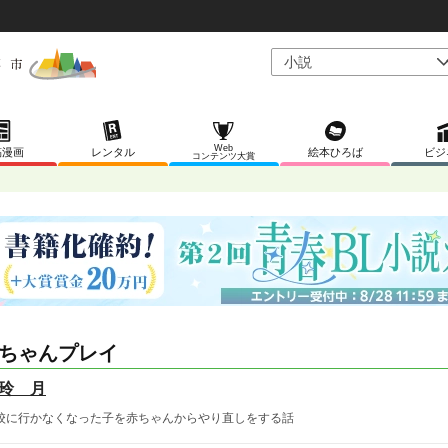
Web
稿漫画
レンタル
絵本ひろば
ビジ
コンテンツ大賞
ちゃんプレイ
玲 月
校に行かなくなった子を赤ちゃんからやり直しをする話