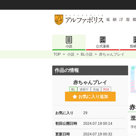
小説
公式漫画
投
TOP
>
小説
>
BL小説
>
赤ちゃんプレイ
作品の情報
赤ちゃんプレイ
BL
連載中
長編
R18
お気に入り追加
赤
お気に入り
29
澄
初回公開日時
2024.07.19 00:14
学
更新日時
2024.07.19 00:32