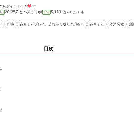
24h.ポイント
35pt
34
20,257
5,113
位 / 228,850件
位 / 31,440件
説
BL
L
拘束
赤ちゃんプレイ、赤ちゃん返り表現有り
赤ちゃん
監禁調教
調
目次
11
11
12