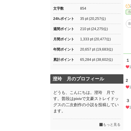
文字数
854
小
24h.ポイント
35 pt (20,257位)
B
週間ポイント
210 pt (24,275位)
月間ポイント
1,333 pt (20,477位)
年間ポイント
20,657 pt (19,683位)
累計ポイント
65,284 pt (38,602位)
１
澄玲 月のプロフィール
2
どうも、こんにちは。澄玲 月で
す。普段はpixivで文豪ストレイドッ
３
グスの二次創作の小説を投稿してい
ます。
もっと見る