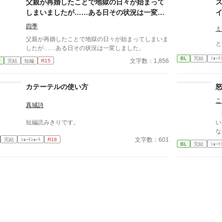
父親が再婚したことで地獄の日々が始まって
消える教師 山奥の男子校で繰り広げられるダークフ
しまいましたが……ある日その状況は一変し
ァンタジー
ました。
四季
ミ
父親が再婚したことで地獄の日々が始まってしまいま
と
したが……ある日その状況は一変しました。
BL
完結
ｼｮｰﾄ
文字数：1,856
愛
完結
短編
R15
カテーテルの使い方
こ
真城詩
幼
短編読みきりです。
い
な
文字数：601
完結
ｼｮｰﾄｼｮｰﾄ
R18
訴
BL
完結
ｼｮｰﾄ
ら
っ
て
少
し
業
け
己
て