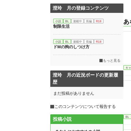
澄玲 月の登録コンテンツ
あ
小説
BL
連載中
長編
R18
制限生活
小説
BL
連載中
長編
R18
ドMの狗のしつけ方
もっと見る
キ
澄玲 月の近況ボードの更新履
歴
まだ投稿がありません
このコンテンツについて報告する
BL
投稿小説