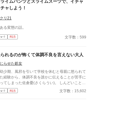
スライムパンツとスライムスーツで、イチャ
イチャしよう！
クリ21
ある変態の話。
文字数：599
ｼｮｰﾄ
R15
怒られるのが怖くて体調不良を言えない大人
じらせた処女
少期、風邪を引いて学校を休むと母親に怒られて
た経験から、体調不良を誰かに伝えることが苦手に
ってしまった佐倉憂(さくらうい)。 しんどいことを
えると仕事に行けないとヒステリックを起こされ怒
文字数：15,602
ｼｮｰﾄ
R15
れていたため、次第に我慢して学校に行くようにな
た。 「風邪をひくことは悪いこと」 社会人になっ
1人暮らしを始めてもその認識は治らないまま。多
の熱や頭痛があっても怒られることを危惧して出勤
ている。 とある日、いつものように会社に行って
務をこなしていた時。午前では無視できていただる
が無視できないものになっていた。 それでも、自
管理がなっていない、日頃ちゃんと体調管理が出来
ない、そう怒られるのが怖くて、言えずにいる