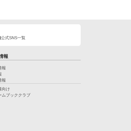
公式SNS一覧
情報
情報
報
情報
様向け
ームブッククラブ