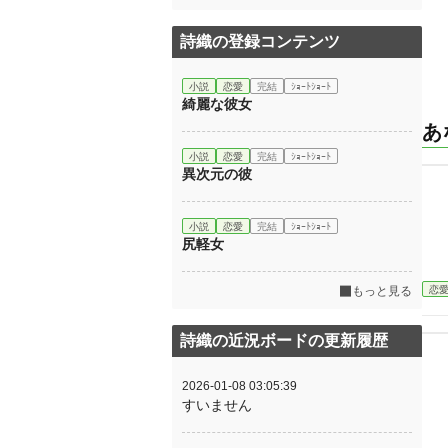
詩織の登録コンテンツ
小説
恋愛
完結
ｼｮｰﾄｼｮｰﾄ
綺麗な彼女
あ
小説
恋愛
完結
ｼｮｰﾄｼｮｰﾄ
異次元の彼
小説
恋愛
完結
ｼｮｰﾄｼｮｰﾄ
尻軽女
恋
もっと見る
詩織の近況ボードの更新履歴
2026-01-08 03:05:39
すいません