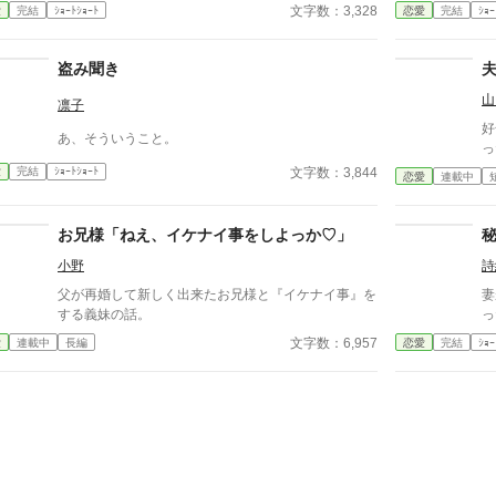
文字数：3,328
愛
完結
ｼｮｰﾄｼｮｰﾄ
恋愛
完結
ｼｮｰ
盗み聞き
山
凛子
好
あ、そういうこと。
っ
文字数：3,844
愛
完結
ｼｮｰﾄｼｮｰﾄ
恋愛
連載中
お兄様「ねえ、イケナイ事をしよっか♡」
小野
詩
父が再婚して新しく出来たお兄様と『イケナイ事』を
妻
する義妹の話。
っ
文字数：6,957
愛
連載中
長編
恋愛
完結
ｼｮｰ