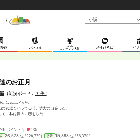
Web
稿漫画
レンタル
絵本ひろば
ビジ
コンテンツ大賞
達のお正月
織
（近況ボード：
7 件
）
会いは元旦だった。
詣に友達といってる時、貴方に出会った。
して、私は貴方に恋をした
24h.ポイント
7pt
135
36,573
15,888
位 / 228,779件
位 / 66,370件
説
恋愛