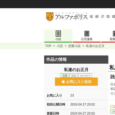
小説
公式漫画
投
TOP
>
小説
>
恋愛小説
>
私達のお正月
作品の情報
私
私達のお正月
恋愛
完結
ｼｮｰﾄｼｮｰﾄ
詩
お気に入り追加
出
初
そ
お気に入り
23
初回公開日時
2024.04.27 20:02
小
更新日時
2024.04.27 20:02