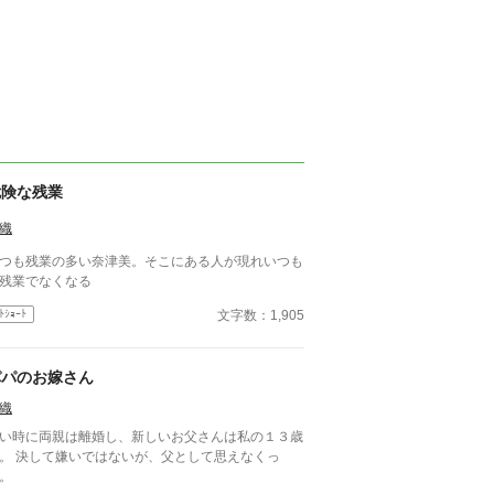
危険な残業
織
つも残業の多い奈津美。そこにある人が現れいつも
残業でなくなる
文字数：1,905
ﾄｼｮｰﾄ
パパのお嫁さん
織
い時に両親は離婚し、新しいお父さんは私の１３歳
。 決して嫌いではないが、父として思えなくっ
。