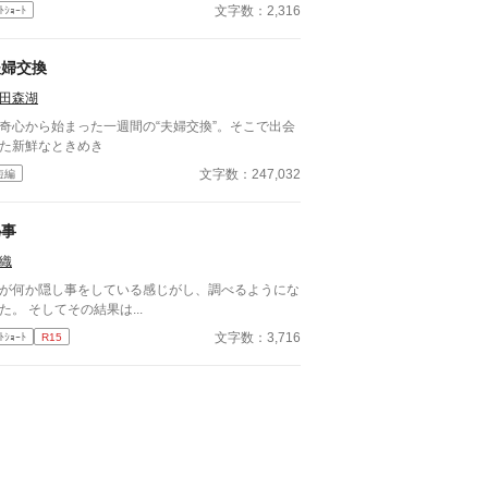
文字数：2,316
ﾄｼｮｰﾄ
夫婦交換
田森湖
奇心から始まった一週間の“夫婦交換”。そこで出会
た新鮮なときめき
文字数：247,032
短編
秘事
織
が何か隠し事をしている感じがし、調べるようにな
た。 そしてその結果は...
文字数：3,716
ﾄｼｮｰﾄ
R15