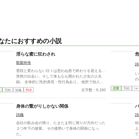
なたにおすすめの小説
淫らな蜜に狂わされ
歌龍吟伶
詩
普段と変わらない日々は思わぬ形で終わりを迎える…
い
突然の出会い、そして体も心も開かれた少女の人生
の
録。 全体的に性的表現・性行為あり。 他所で知人限
定公開していましたが、こちらに移しました。 全3話
恋愛
完結
ｼｮｰ
文字数：6,160
愛
完結
短編
R18
完結済みです。
身体の繋がりしかない関係
詩織
詩
会社の飲み会の帰り、たまたま同じ帰りが方向だった
幼
３つ年下の後輩。 その後勢いで身体の関係になっ
上
た。
て