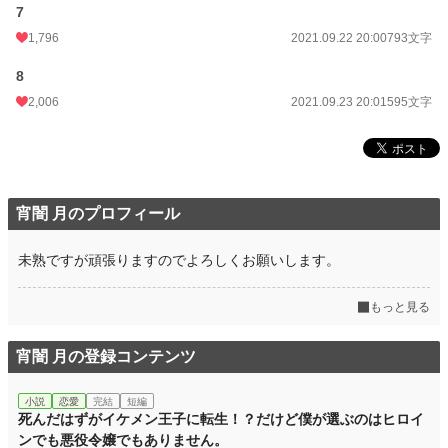
7
1,796
2021.09.22 20:00
793文字
8
2,006
2021.09.23 20:01
595文字
宵闇 月のプロフィール
未熟ですが頑張りますのでよろしくお願いします。
もっと見る
宵闇 月の登録コンテンツ
小説
恋愛
完結
短編
死んだはずがイケメン王子に転生！？だけど僕が選ぶのはヒロイ
ンでも悪役令嬢でもありません。