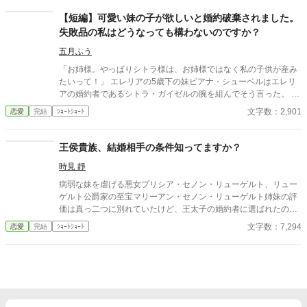
【短編】可愛い妹の子が欲しいと婚約破棄されました。
失敗品の私はどうなっても構わないのですか？
五月ふう
「お姉様。やっぱりシトラ様は、お姉様ではなく私の子供が産み
たいって！」 エレリアの5歳下の妹ビアナ・シューベルはエレリ
アの婚約者であるシトラ・ガイゼルの腕を組んでそう言った。 父
親にとって失敗作の娘であるエレリアと、宝物であるビアナ。妹
文字数：2,901
恋愛
完結
ｼｮｰﾄｼｮｰﾄ
はいつもエレリアから大切なものを奪うのだ。 ねぇ、そんなの許
せないよ？
王侯貴族、結婚相手の条件知ってますか？
時見 靜
病弱な妹を虐げる悪女プリシア・セノン・リューゲルト、リュー
ゲルト公爵家の至宝マリーアン・セノン・リューゲルト姉妹の評
価は真っ二つに別れていたけど、王太子の婚約者に選ばれたのは
姉だった。 どうして悪評に塗れた姉が選ばれたのか、、、 その理
文字数：7,294
恋愛
完結
ｼｮｰﾄｼｮｰﾄ
由は今夜の夜会にて