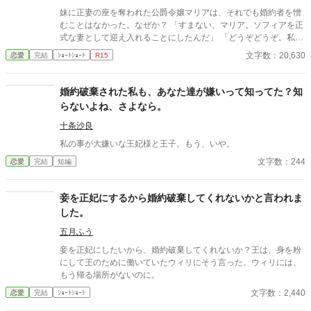
妹に正妻の座を奪われた公爵令嬢マリアは、それでも婚約者を憎
むことはなかった。なぜか？ 「すまない、マリア。ソフィアを正
式な妻として迎え入れることにしたんだ」 「どうぞどうぞ。私は
何も気にしませんから……」 マリアは妹のソフィアを祝福した。
文字数：20,630
恋愛
完結
ｼｮｰﾄｼｮｰﾄ
R15
だが当然、不気味な未来の陰が少しずつ歩み寄っていた。
婚約破棄された私も、あなた達が嫌いって知ってた？知
らないよね、さよなら。
十条沙良
私の事が大嫌いな王妃様と王子。もう、いや。
文字数：244
恋愛
完結
短編
妾を正妃にするから婚約破棄してくれないかと言われま
した。
五月ふう
妾を正妃にしたいから、婚約破棄してくれないか？王は、身を粉
にして王のために働いていたウィリにそう言った。ウィリには、
もう帰る場所がないのに。
文字数：2,440
恋愛
完結
ｼｮｰﾄｼｮｰﾄ