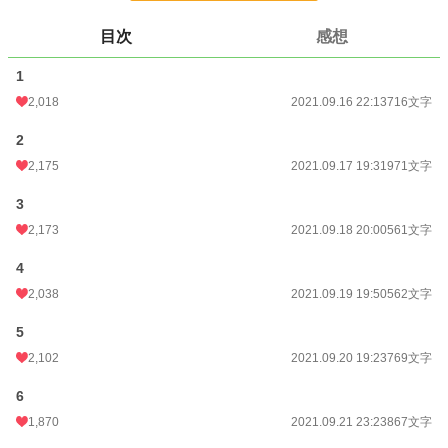
お気に入り
636
目次
感想
24h.ポイント
468 pt
1
文字数
5,834
2,018
2021.09.16 22:13
716文字
更新日時
2021.09.23 20:01
2
2,175
2021.09.17 19:31
971文字
初回公開日時
2021.09.16 22:13
初回完結日時
2021.09.23 20:01
3
2,173
2021.09.18 20:00
561文字
週間ポイント
6,193 pt (1,675 位)
4
月間ポイント
16,067 pt (2,937 位)
2,038
2021.09.19 19:50
562文字
年間ポイント
302,568 pt (1,947 位)
5
累計ポイント
964,924 pt (6,016 位)
2,102
2021.09.20 19:23
769文字
6
1,870
2021.09.21 23:23
867文字