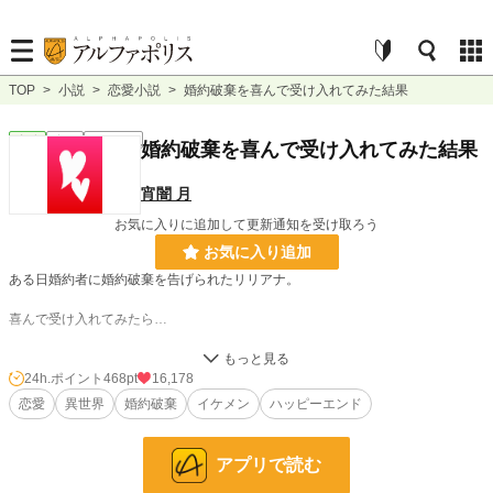
TOP
>
小説
>
恋愛小説
>
婚約破棄を喜んで受け入れてみた結果
恋愛
完結
ｼｮｰﾄｼｮｰﾄ
婚約破棄を喜んで受け入れてみた結果
宵闇 月
お気に入りに追加して更新通知を受け取ろう
お気に入り追加
ある日婚約者に婚約破棄を告げられたリリアナ。
喜んで受け入れてみたら…
24h.ポイント
468pt
16,178
※ 八話完結で書き終えてます。
恋愛
異世界
婚約破棄
イケメン
ハッピーエンド
小説
2,879 位 / 228,715 件
アプリで読む
恋愛
1,567 位 / 66,351 件