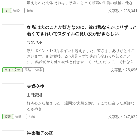
鍛えられた肉体 それは、学園にとって最高の生贄の候補に他なら
なかった 至高の筋肉を持つ、精神を削られ意志をなくした青年を
文字数：236,341
BL
連載中
短編
太古の神に捧げるため、“水”、“風”、“土”の信奉者達が暗躍する 意
志をなくし筋肉の操り人形と化した“デク” 消える教師 山奥の男子
校で繰り広げられるダークファンタジー
✿ 私は夫のことが好きなのに、彼は私なんかよりずっと
若くてきれいでスタイルの良い女が好きらしい
設楽理沙
累計ポイント130万ポイント超えました。皆さま、ありがとうご
ざいます。❀ 結婚後、2か月足らずで夫の心変わりを知ること
に。 結婚前から他の女性と付き合っていたんだって。 それならそ
うと、ちゃんと話してくれていれば、結婚なんて しなかった。 呆
文字数：26,696
ライト文芸
完結
短編
れた私はすぐに家を出て自立の道を探すことにした。 それなの
に、私と別れたくないなんて信じられない 世迷言を言ってくる
夫。 だめだめ、信用できないからね～。 さようなら。 ＊＊＊＊
夫婦交換
＊＊*.✿..✿.*＊＊＊＊＊＊ ◇｜日比野滉星《ひびのこうせい》32
山田森湖
才 会社員 ◇ 日比野ひまり 32才 ◇ 石田唯 29才
滉星の同僚 ◇新堂冬也 25才 ひまり
好奇心から始まった一週間の“夫婦交換”。そこで出会った新鮮な
の転職先の先輩(鉄道会社) 2025.4.11 完結 25649字
ときめき
文字数：247,032
恋愛
連載中
短編
神楽囃子の夜