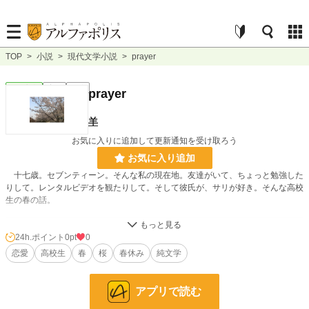
TOP
>
小説
>
現代文学小説
>
prayer
現代文学
完結
長編
prayer
羊
お気に入りに追加して更新通知を受け取ろう
お気に入り追加
十七歳。セブンティーン。そんな私の現在地。友達がいて、ちょっと勉強した
りして。レンタルビデオを観たりして。そして彼氏が、サリが好き。そんな高校
生の春の話。
小説
228,718 位 / 228,718 件
24h.ポイント
0pt
0
恋愛
高校生
春
桜
春休み
純文学
現代文学
9,620 位 / 9,620 件
お気に入り
0
アプリで読む
24h.ポイント
0 pt