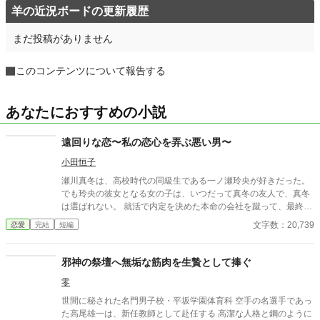
羊の近況ボードの更新履歴
まだ投稿がありません
このコンテンツについて報告する
あなたにおすすめの小説
遠回りな恋〜私の恋心を弄ぶ悪い男〜
小田恒子
瀬川真冬は、高校時代の同級生である一ノ瀬玲央が好きだった。
でも玲央の彼女となる女の子は、いつだって真冬の友人で、真冬
は選ばれない。 就活で内定を決めた本命の会社を蹴って、最終的
には玲央の父が経営する会社へ就職をする。 そこには玲央がい
文字数：20,739
恋愛
完結
短編
る。 それなのに、私は玲央に選ばれない…… そんなある日、玲央
の出張に付き合うことになり、二人の恋が動き出す。 瀬川真冬
２５歳 一ノ瀬玲央 ２５歳 ベリーズカフェからの作品転載分を若
邪神の祭壇へ無垢な筋肉を生贄として捧ぐ
干修正しております。 表紙は簡単表紙メーカーにて作成。 アルフ
零
ァポリス公開日 2024/10/21 作品の無断転載はご遠慮ください。
世間に秘された名門男子校・平坂学園体育科 空手の名選手であっ
た高尾雄一は、新任教師として赴任する 高潔な人格と鋼のように