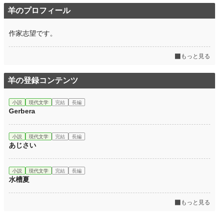
羊のプロフィール
作家志望です。
もっと見る
羊の登録コンテンツ
小説
現代文学
完結
長編
Gerbera
小説
現代文学
完結
長編
あじさい
小説
現代文学
完結
長編
水槽夏
もっと見る