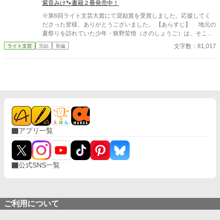
紫音みけ🐾書籍２冊発売中！
※第6回ライト文芸大賞にて奨励賞を受賞しました。応援してく
ださった皆様、ありがとうございました。 【あらすじ】 地元の
夏祭りを訪れていた少年・狭野笙悟（さのしょうご）は、そこで
見かけた幽霊の少女に一目惚れしてしまう。彼女が現れるのは年
文字数：81,017
ライト文芸
完結
長編
に一度、祭りの夜だけであり、その姿を見ることができるのは狭
野ただ一人だけだった。 年を重ねるごとに想いを募らせていく
狭野は、やがて彼女に秘められた意外な真実にたどり着く……。
四人の男女の半生を描く、時を越えた現代ファンタジー。
アプリ一覧
公式SNS一覧
ご利用について