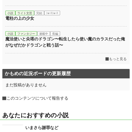
小説
ライト文芸
完結
ｼｮｰﾄｼｮｰﾄ
電柱の上の少女
小説
ファンタジー
連載中
長編
魔法使いと尖塔のドラゴン〜転生したら使い魔のカラスだった俺
がなぜだかドラゴンと戦う話〜
もっと見る
かもめの近況ボードの更新履歴
まだ投稿がありません
このコンテンツについて報告する
あなたにおすすめの小説
いまさら謝罪など