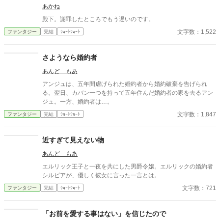
あかね
殿下。謝罪したところでもう遅いのです。
文字数：1,522
ファンタジー
完結
ｼｮｰﾄｼｮｰﾄ
さようなら婚約者
あんど もあ
アンジュは、五年間虐げられた婚約者から婚約破棄を告げられ
る。翌日、カバン一つを持って五年住んだ婚約者の家を去るアン
ジュ。一方、婚約者は…。
文字数：1,847
ファンタジー
完結
ｼｮｰﾄｼｮｰﾄ
近すぎて見えない物
あんど もあ
エルリック王子と一夜を共にした男爵令嬢。エルリックの婚約者
シルビアが、優しく彼女に言った一言とは。
文字数：721
ファンタジー
完結
ｼｮｰﾄｼｮｰﾄ
「お前を愛する事はない」を信じたので