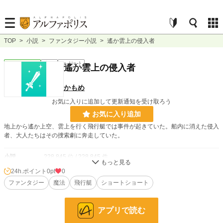
TOP
>
小説
>
ファンタジー小説
>
遙か雲上の侵入者
ファンタジー
完結
ｼｮｰﾄｼｮｰﾄ
遙か雲上の侵入者
かもめ
お気に入りに追加して更新通知を受け取ろう
お気に入り追加
地上から遙か上空、雲上を行く飛行艇では事件が起きていた。船内に消えた侵入
者、大人たちはその捜索劇に奔走していた。
小説
228,845 位 / 228,845 件
24h.ポイント
0pt
0
ファンタジー
53,334 位 / 53,334 件
ファンタジー
魔法
飛行艇
ショートショート
お気に入り
0
24h.ポイント
0 pt
アプリで読む