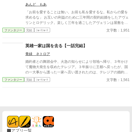
あんど もあ
「お前を愛することは無い。お前も私を愛するな。私からの愛を
求めるな」 お互いの利益のために三年間の契約結婚をしたアヴェ
リンとロデリック。楽しく三年を過ごしたアヴェリンは屋敷を出
ていこうとするのだが……。
文字数：1,951
ファンタジー
完結
ｼｮｰﾄｼｮｰﾄ
英雄一家は国を去る【一話完結】
青緑 ネトロア
婚約者との舞踏会中、火急の知らせにより領地へ帰り、３年かけ
て魔物大発生を収めたテレジア。３年振りに王都へ戻ったが、国
の一大事から護った一家へ言い渡されたのは、テレジアの婚約破
棄だった。 - - - - - - - - - - - - - ただいま後日談の加筆を計画中で
文字数：1,561
ファンタジー
完結
ｼｮｰﾄｼｮｰﾄ
す。 2025/06/22
アプリ一覧