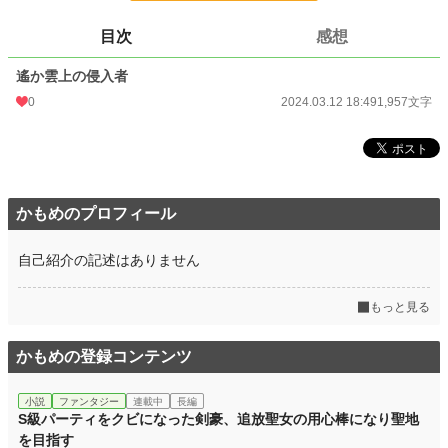
文字数
1,957
目次
感想
更新日時
2024.03.12 18:49
遙か雲上の侵入者
初回公開日時
2024.03.12 18:49
0
2024.03.12 18:49
1,957文字
初回完結日時
2024.03.12 18:49
週間ポイント
0 pt (228,845 位)
月間ポイント
0 pt (228,845 位)
かもめのプロフィール
年間ポイント
7 pt (188,513 位)
累計ポイント
475 pt (220,109 位)
自己紹介の記述はありません
もっと見る
かもめの登録コンテンツ
小説
ファンタジー
連載中
長編
S級パーティをクビになった剣豪、追放聖女の用心棒になり聖地
を目指す