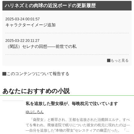
ハリネズミの肉球の近況ボードの更新履歴
2025-03-24 00:01:57
キャラクターイメージ追加
2025-03-22 20:11:27
（閑話）セレナの回想――前世での私
もっと見る
このコンテンツについて報告する
あなたにおすすめの小説
私を追放した聖女様が、毎晩枕元で泣いています
ゆぷしろん
「偽聖女」と断罪され、王都を追放された治癒師エルナ。すべ
てを奪われ、廃修道院で眠りについた彼女の枕元に現れたのは―
―自分を追放した“本物の聖女”セレスティアの幽霊だった。 「お