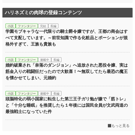
ハリネズミの肉球の登録コンテンツ
小説
ファンタジー
完結
長編
学園モブキャラな一代限りの騎士爵令嬢ですが、王都の商会はす
べて支配しています。～前世知識で作る化粧品とポーションが規
格外すぎて、王族も貴族も
小説
ファンタジー
連載中
長編
婚約破棄され「奈落のダンジョン」へ追放された悪役令嬢、実は
筋金入りの戦闘狂だったので大歓喜！〜無双してたら最恐の魔王
を懐かせてしまい、元婚約
小説
ファンタジー
連載中
長編
頭脳特化の弱小国家に転生した第三王子ガリ勉が嫌で「筋トレ」
と「十分な睡眠」を推奨したら１年後には国民全員が文武両道の
最強戦士になっていた件
もっと見る