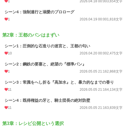
のが強くなっていく。
1
2026.04.18 00:00
3,654文字
だけど、その選択は当然、既得権益を揺るがす。
シーン4：強制連行と溺愛のプロローグ
1
2026.04.19 00:00
1,818文字
技術を独占してきたギルド。
価値を支配しようとする貴族。
第2章：王都のパンはまずい
そして私は、気づかないうちに――“狙われる側”になっていた。
シーン1：圧倒的な石造りの迷宮と、王都の匂い
それでも。
10
2026.04.20 00:00
2,475文字
「守られるだけなんて、性に合わない」
シーン2：鋼鉄の要塞と、絶望の『標準パン』
パン一つで、人は変わる。
ならきっと、世界だって変えられる。
1
2026.05.05 21:16
2,868文字
これは、パンで国を変えた少女と――
シーン3：常識をへし折る『高加水』と、暴力的なまでの香り
その価値に最初に気づき、誰よりも守ろうとした騎士団長の、
11
2026.05.05 21:16
4,134文字
甘くて、少し不器用な溺愛と革命の物語。
シーン4：既得権益の牙と、騎士団長の絶対防壁
※本作品は、人工知能の生成する文章の力をお借りしつつも、最終的な仕上げに
11
2026.05.05 21:16
3,839文字
あたっては著者自身の手により丁寧な加筆・修正を施した作品です。
第3章：レシピ公開という選択
小説
3,389 位 / 228,588 件