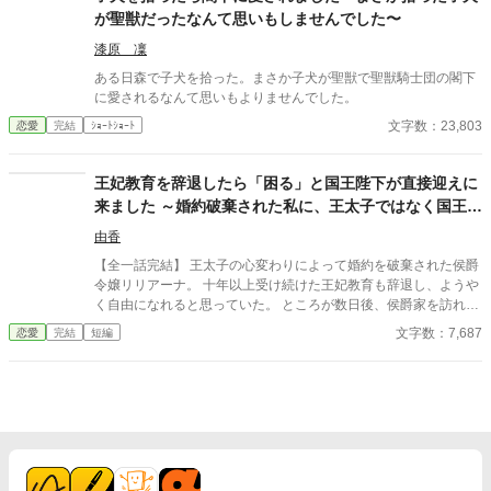
りない”」 でもその力には、代償がある。 使いすぎれば壊れるの
が聖獣だったなんて思いもしませんでした〜
は、食べた側か――それとも、作る私か。 やがて明かされる、封
じられた“禁忌の料理”。 国家すら崩壊させるその力を巡り、私は
漆原 凜
選ばなければならない。 これは、“限界を超えさせる少女”が、自
ある日森で子犬を拾った。まさか子犬が聖獣で聖獣騎士団の閣下
分の限界と向き合う物語。 ※本作品は、人工知能の生成する文章
に愛されるなんて思いもよりませんでした。
の力をお借りしつつも、最終的な仕上げにあたっては著者自身の
文字数：23,803
恋愛
完結
ｼｮｰﾄｼｮｰﾄ
手により丁寧な加筆・修正を施した作品です。
王妃教育を辞退したら「困る」と国王陛下が直接迎えに
来ました ～婚約破棄された私に、王太子ではなく国王陛
下が求婚してきます〜
由香
【全一話完結】 王太子の心変わりによって婚約を破棄された侯爵
令嬢リリアーナ。 十年以上受け続けた王妃教育も辞退し、ようや
く自由になれると思っていた。 ところが数日後、侯爵家を訪れた
のは国王陛下本人。 「王妃教育を辞退されると困る。私の妃にな
文字数：7,687
恋愛
完結
短編
ってほしい」 努力を踏みにじった王太子はすべてを失い、選ばれ
たのは誠実に生きてきた彼女だった。 これは、年上国王に溺愛さ
れながら、世界一幸せな王妃になるまでの逆転ラブストーリー。