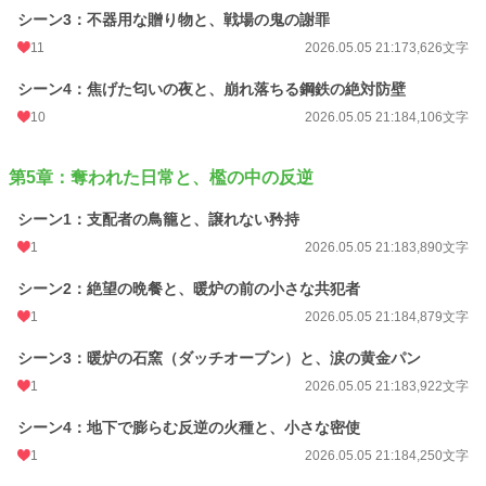
シーン3：不器用な贈り物と、戦場の鬼の謝罪
11
2026.05.05 21:17
3,626文字
シーン4：焦げた匂いの夜と、崩れ落ちる鋼鉄の絶対防壁
10
2026.05.05 21:18
4,106文字
第5章：奪われた日常と、檻の中の反逆
シーン1：支配者の鳥籠と、譲れない矜持
1
2026.05.05 21:18
3,890文字
シーン2：絶望の晩餐と、暖炉の前の小さな共犯者
1
2026.05.05 21:18
4,879文字
シーン3：暖炉の石窯（ダッチオーブン）と、涙の黄金パン
1
2026.05.05 21:18
3,922文字
シーン4：地下で膨らむ反逆の火種と、小さな密使
1
2026.05.05 21:18
4,250文字