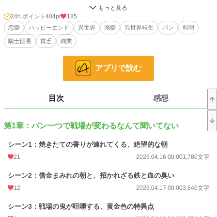
――その日までは。
24h.ポイント
404pt
185
遠征帰りの騎士団が立ち寄り、私のパンを口にした瞬間、すべてが変わる。
恋愛
ハッピーエンド
異世界
溺愛
異世界転生
パン
料理
騎士団長
貧乏
職業
「……なんだこれは。こんな食べ物、王都にも存在しないぞ」
それを口にしたのは、“戦場の鬼”と恐れられる騎士団長。
アプリで読む
無表情のまま一口、そしてもう一口――その指が止まらない。
「お前のパンは軍を救う。逃がさない」
目次
感想
半ば強引に王都へ連れて行かれた私は、そこで知ることになる。
硬くて不味いパンが当たり前の世界、食事のせいで倒れていく兵士たち、軽視さ
れ続けてきた“食”の現実を。
第1章：パン一つで戦場が変わるなんて聞いてない
だったら――変えてしまえばいい。
シーン1：焼きたての香りが連れてくる、絶望的な朝
発酵、配合、焼き方。
21
2026.04.16 00:00
1,780文字
そして、長期保存できる“携帯パン”。
シーン2：借金まみれの朝と、招かれざる鉄と血の臭い
私のパンは、兵士の命を繋ぎ、遠征を変え、やがて戦の常識さえ覆していく。
12
2026.04.17 00:00
3,640文字
さらに私は、そのレシピを“独占しない”と決めた。
シーン3：戦場の鬼が咀嚼する、黄金色の特異点
誰でも作れるように公開することで、各地の村にパン文化が広がり――国そのも