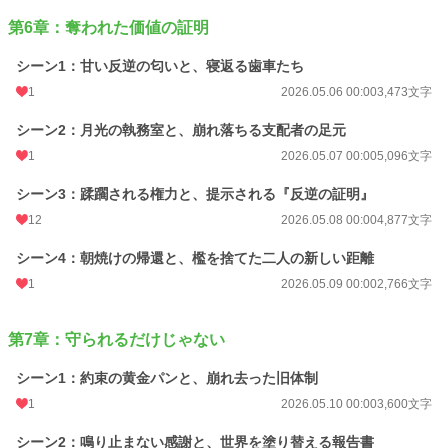
第6章：奪われた価値の証明
シーン1：甘い反逆の匂いと、寝返る歯車たち
1
2026.05.06 00:00
3,473文字
シーン2：月光の執務室と、崩れ落ちる支配者の足元
1
2026.05.07 00:00
5,096文字
シーン3：蹂躙される権力と、提示される『反逆の証明』
12
2026.05.08 00:00
4,877文字
シーン4：朝焼けの帰還と、檻を捨てた二人の新しい距離
1
2026.05.09 00:00
2,766文字
第7章：守られるだけじゃない
シーン1：約束の黄金パンと、崩れ去った旧体制
1
2026.05.10 00:00
3,600文字
シーン2：鳴り止まない感謝と、世界を塗り替える報告書