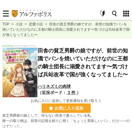
TOP
>
小説
>
恋愛小説
>
田舎の貧乏男爵の娘ですが、前世の知識でパンを
焼いていただけなのに王都の騎士団長に溺愛されてます〜気づけば兵站改革で国
が強くなってました〜
恋愛
連載中
長編
田舎の貧乏男爵の娘ですが、前世の知
識でパンを焼いていただけなのに王都
の騎士団長に溺愛されてます〜気づけ
ば兵站改革で国が強くなってました〜
ハリネズミの肉球
（近況ボード：
3 件
）
お気に入りに追加して更新通知を受け取ろう
お気に入り追加
貧乏男爵家の娘として、何もない田舎で暮らしている私。
唯一の取り柄は、前世の記憶を頼りに焼く「ちょっと美味しいパン」だけ――の
はずだった。