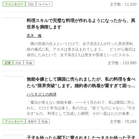
願い、わたくしの身体を取り戻して！」 聖印を授かった瞬間、
文字数：11,330
ファンタジー
完結
ｼｮｰﾄｼｮｰﾄ
セレスティアの肉体は謎の存在に乗っ取られていた。しかも完全
に魂を喰われるまで、残された時間はわずか三日。性悪令嬢の涙
など知るものかと思っていたエルナだが、無口な騎士団長ロルフ
料理スキルで完璧な料理が作れるようになったから、異
と調べるうち、歴代聖女を食い物にしてきた神殿の闇と、自分の
世界を満喫します
追放に隠された恐ろしい真相へ辿り着く。 許せない。けれど、
見捨てない。 追放治癒師と泣き虫な元敵、そして訳あり騎士団
黒木 楓
長。最悪の出会いから始まる三人が、偽りの奇跡を暴き、奪われ
隣の部屋の住人というだけで、女子高生2人が行った異世界転
た身体と居場所を取り戻す！
移の儀式に私、アカネは巻き込まれてしまう。 どうやら儀式は
成功したみたいで、女子高生2人は聖女や賢者といったスキルを
手に入れたらしい。 巻き込まれた私のスキルは「料理」スキル
文字数：133,980
恋愛
完結
長編
だけど、それは手順を省略して完璧な料理が作れる凄いスキルだ
った。 転生者で1人だけ立場が悪かった私は、こき使われるこ
とを恐れてスキルの力を隠しながら過ごしていた。 そうしてい
無能令嬢として隣国に売られましたが、私の料理を食べ
たら「お前は不要だ」と言われて城から追い出されたけど――こ
たら“限界突破”します。婚約者の執着が重すぎて困って
うなったらもう、異世界を満喫するしかないでしょう。
います
ハリネズミの肉球
「魔法が使えない無能令嬢」――そう言われて、私は隣国に売ら
れた。 だけど本当は違う。私の力は、“使う”ものじゃない。“引き
出す”もの。 料理として完成した瞬間、その一皿はただの食事じ
ゃなくなる。 食べた人間の限界を――強制的に、超えさせる。 最
文字数：78,286
ファンタジー
連載中
長編
初は小さな変化だった。けれど一口で、兵士は別人のように強く
なり、騎士は常識を超え、そして冷酷な婚約者は――私の料理な
しではいられなくなった。 「……お前の料理がないと、俺は“足
子犬を拾ったら閣下に愛されました〜まさか拾った子犬