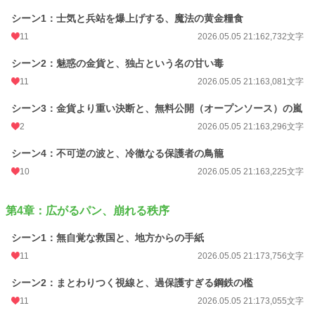
シーン1：士気と兵站を爆上げする、魔法の黄金糧食
恋愛
1,830 位 / 66,318 件
11
2026.05.05 21:16
2,732文字
お気に入り
50
シーン2：魅惑の金貨と、独占という名の甘い毒
24h.ポイント
404 pt
11
2026.05.05 21:16
3,081文字
文字数
113,818
シーン3：金貨より重い決断と、無料公開（オープンソース）の嵐
更新日時
2026.05.19 00:00
2
2026.05.05 21:16
3,296文字
初回公開日時
2026.04.16 00:00
シーン4：不可逆の波と、冷徹なる保護者の鳥籠
週間ポイント
176 pt (26,465 位)
10
2026.05.05 21:16
3,225文字
月間ポイント
526 pt (33,943 位)
第4章：広がるパン、崩れる秩序
年間ポイント
15,159 pt (24,158 位)
シーン1：無自覚な救国と、地方からの手紙
累計ポイント
15,655 pt (79,603 位)
11
2026.05.05 21:17
3,756文字
シーン2：まとわりつく視線と、過保護すぎる鋼鉄の檻
11
2026.05.05 21:17
3,055文字