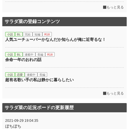
もっと見る
サラダ菜の登録コンテンツ
小説
BL
完結
短編
R18
人気ユーチューバーかなんだか知らんが俺に近寄るな！
小説
BL
連載中
長編
R18
余命一年のおれの話
小説
恋愛
連載中
長編
超有名歌い手の私は静かに暮らしたい
もっと見る
サラダ菜の近況ボードの更新履歴
2021-09-29 19:04:35
ぼちぼち