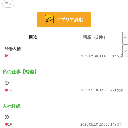
完結
小説
1,861 位 / 228,933 件
アプリで読む
恋愛
1,076 位 / 66,394 件
お気に入り
621
目次
感想（3件）
24h.ポイント
809 pt
登場人物
文字数
34,310
11
2021.05.30 09:40
1,016文字
更新日時
2021.06.12 16:38
私の仕事【輪姦】
初回公開日時
2021.05.18 02:01
初回完結日時
2021.07.23 17:39
①
14
2021.05.18 02:01
1,291文字
週間ポイント
5,544 pt (1,858 位)
月間ポイント
21,275 pt (2,223 位)
入社経緯
年間ポイント
130,540 pt (4,747 位)
①
累計ポイント
1,395,409 pt (4,191 位)
16
2021.05.18 23:01
1,148文字