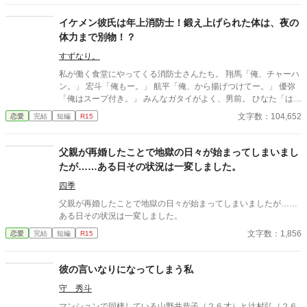
イケメン彼氏は年上消防士！鍛え上げられた体は、夜の
体力まで別物！？
すずなり。
私が働く食堂にやってくる消防士さんたち。 翔馬「俺、チャーハ
ン。」 宏斗「俺もー。」 航平「俺、から揚げつけてー。」 優弥
「俺はスープ付き。」 みんなガタイがよく、男前。 ひなた「はー
いっ。ちょっと待ってくださいねーっ。」 慌ただしい昼時を過ぎ
文字数：104,652
恋愛
完結
短編
R15
ると、私の仕事は終わる。 終わった後、私は行かなきゃいけない
ところがある。 ひなた「すみませーん、子供のお迎えにきました
ー。」 保育園に迎えに行かなきゃいけない子、『太陽』。 私は子
父親が再婚したことで地獄の日々が始まってしまいまし
供と一緒に・・・暮らしてる。 ーーーーーーーーーーーーーーー
たが……ある日その状況は一変しました。
ー 翔馬「おいおい嘘だろ？」 宏斗「子供・・・いたんだ・・。」
航平「いくつん時の子だよ・・・・。」 優弥「マジか・・・。」
四季
消防署で開かれたお祭りに連れて行った太陽。 太陽の存在を知っ
父親が再婚したことで地獄の日々が始まってしまいましたが……
た一人の消防士さんが・・・私に言った。 「俺は太陽がいてもい
ある日その状況は一変しました。
い。・・・太陽の『パパ』になる。」 「俺はひなたが好き
文字数：1,856
恋愛
完結
短編
R15
だ。・・・絶対振り向かせるから覚悟しとけよ？」 ※お話に出て
くる内容は、全て想像の世界です。現実世界とは何ら関係ありま
せん。 ※感想やコメントは受け付けることができません。 メンタ
彼の言いなりになってしまう私
ルが薄氷なもので・・・すみません。 言葉も足りませんが読んで
いただけたら幸いです。 楽しんでいただけたら嬉しく思います。
守 秀斗
マンションで同棲している山野井恭子（２６才）と辻村弘（２６