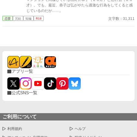
才）。でも、最近、恭子は弘がやたら過激な行為をしてくると感
じているのだが……。
文字数：31,311
恋愛
完結
短編
R18
アプリ一覧
公式SNS一覧
ご利用について
利用規約
ヘルプ