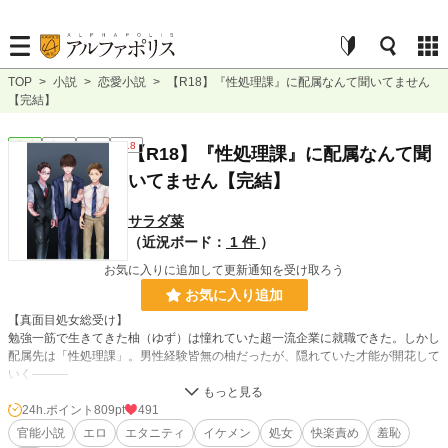
TOP
>
小説
>
恋愛小説
>
【R18】『性処理課』に配属なんて聞いてません
【完結】
恋愛
完結
短編
R18
【R18】『性処理課』に配属なんて聞
いてません【完結】
サラダ菜
（近況ボード：
1 件
）
お気に入りに追加して更新通知を受け取ろう
お気に入り追加
【真面目処女総受け】
勉強一筋で生きてきた柚（ゆず）は憧れていた超一流企業に就職できた。しかし
配属先は「性処理課」。男性経験皆無の柚だったが、隠れていた才能が開花して
いく―――
※とにかくエロ重視です。何でもありの人向け。
24h.ポイント
809pt
491
※女の子が常に可哀想な目に合っています。終始暗め。
官能小説
エロ
エタニティ
イケメン
処女
快楽責め
羞恥
※表紙はむらかみき様に描いていただきました。