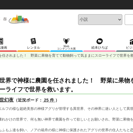
Web
稿漫画
レンタル
絵本ひろば
ビジ
コンテンツ大賞
を任されました！ 野菜に果物を育てて動物飼って気ままにスローライフで世界を
世界で神様に農園を任されました！ 野菜に果物
ーライフで世界を救います。
世幻夜
（近況ボード：
25 件
）
ルフの様な超絶美形の神様アグリが管理する異世界、その神界に迷い人として異世
れかけの世界で、何も無い神界で農園を作って欲しいとお願いされ、野菜に果物を
ふもふ達を飼い、ノアの箱舟の様に神様に保護されたアグリの世界の住人たちと恋