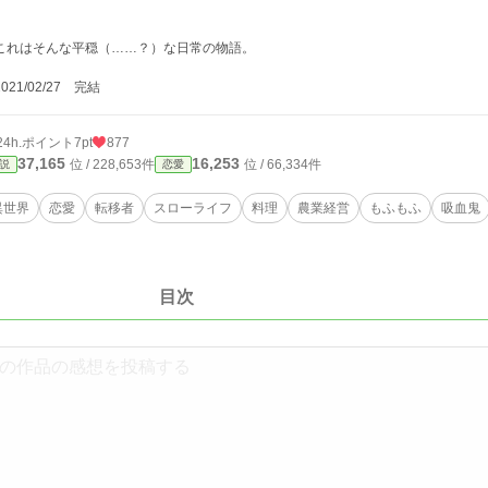
。
れはそんな平穏（……？）な日常の物語。
21/02/27 完結
24h.ポイント
7pt
877
37,165
16,253
位 / 228,653件
位 / 66,334件
説
恋愛
異世界
恋愛
転移者
スローライフ
料理
農業経営
もふもふ
吸血鬼
目次