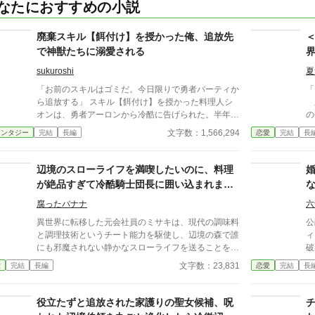
なたにおすすめの小説
廃棄スキル【餌付け】を授かった俺、追放先
で神獣たちに溺愛される
sukuroshi
夏
「お前のスキルはゴミだ。今日限りで勇者パーティか
「
ら追放する」 スキル【餌付け】を授かった料理人シ
弟
オンは、勇者アーロンから冷酷に告げられた。半年前
の
から育てた子魔狼コハクが鴨肉の煮込み で死んだ―
き
文字数：1,566,294
ァンタジー
完結
長編
恋愛
完結
長
―その責任を一身に背負わされて。 辺境の森で野垂
号」
れ死ぬ覚悟だったシオンを救ったのは、塩むすび一
ル
個。 食を捧げられたのは伝説の白狼神フェンリル―
役
辺境のスローライフを満喫したいのに、料理
―数百年ぶりに神性を保ったまま食事を口にした彼女
対
が絶品すぎて冷酷騎士団長に囲い込まれまし
は、涙を流して「主」と呼んだ。 実は【餌付け】は
夫
た
「廃棄級」の偽装。創世神シェフィロンが遺した「神
欲
腐ったバナナ
六
獣を統べる試金石」だった。力を求めず、ただ誰かの
「
異世界に転移した元会社員のミサキは、現代の調味料
公
腹を満 たそうとする者にだけ、神獣は頭を垂れる。
も
と調理技術というチート能力を駆使し、辺境の森で誰
ィ
雷鳥姫、影狼、海龍、炎狐、大地熊、天空鯨、時の梟
違
にも邪魔されない静かなスローライフを送ることを目
破
――。 八体の神獣が、シオンの食卓に集う。辺境ヴ
の
指していた。 しかし、彼女の作る絶品の料理の香り
婚
文字数：23,831
愛
完結
長編
恋愛
完結
長
ァルガード自治領で食産業を興し、飢饉から人々を救
が・・
は、辺境を守る冷酷な「鉄血」騎士団長ガイウスを引
の
いながら、シオンは少しずつ自分 を取り戻してい
す
き寄せてしまった。
ア
く。 戦わずに勝つ料理人と、もふもふ神獣たちの食
き
り
役立たずと追放された家護りの聖女候補、呪
卓物語。
反