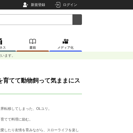
新規登録
ログイン
ネス
書籍
メディア化
救います。
を育てて動物飼って気ままにス
界転移してしまった、OLユリ。
育てて料理に励む。
愛したり友情を育みながら、スローライフを楽し