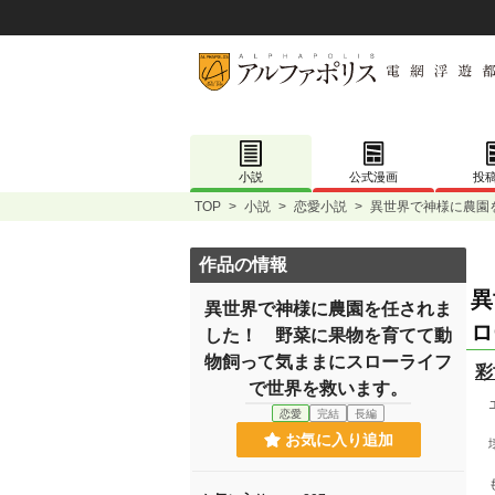
小説
公式漫画
投
TOP
>
小説
>
恋愛小説
>
異世界で神様に農園
作品の情報
異
異世界で神様に農園を任されま
ロ
した！ 野菜に果物を育てて動
物飼って気ままにスローライフ
彩
で世界を救います。
エ
恋愛
完結
長編
お気に入り追加
壊
も