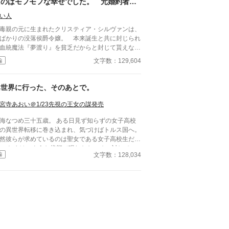
たのはモフモフな幸せでした。 元婚約者家
陥ってしまう。 すべてを失い、絶望の淵に立た
族が迫ってきますがお呼びではありません！
れたアリアンナ。 そんな彼女の前に、一人の男が
い人
【完結】
かに歩み寄る。 その人物は、戦場では『鬼神』、
親の元に生まれたクリスティア・シルヴァンは、
務では『氷帝』と国内外に恐れられる、隣国の若き
ばかりの没落侯爵令嬢。 本来誕生と共に封じられ
強皇帝――ゼオンハルト・フォン・アドラーだっ
血統魔法『夢渡り』を貧乏だからと封じて貰えなか
の終わりを確信し、固唾をの
たお陰で、8歳の割に超生意気。 不気味な子、気
文字数：129,604
編
で見守る中、絶対君主であるはずの皇帝が、おもむ
悪いと親はクリスティアをイジメるが……。 流
彼女の前に跪いた。 「――ようやくお会いでき
に食事すら忘れて夫婦イチャイチャしているのだか
した、私の愛しい人。どうか、この私と結婚してい
、イジメの理由なんて言い訳に過ぎないだろう。
異世界に行った、そのあとで。
けませんか？」 「…………え？」 予想外すぎる
る日、クリスティアの親は気づいた。 コイ
葉に、アリアンナは思考が停止する。 なぜ、落ち
、不気味だけど、利用できる！！ 親を嫌うには
宮寺あおい＠1/23先視の王女の謀発売
れた私を？ そもそも、お会いしたこともないはず
分な理由だと思う。 それでも利用され続けるク
？ 戸惑うアリアンナを意にも介さず、皇帝
海なつめ三十五歳。 ある日見ず知らずの女子高校
スティアには秘密があり、大人達のワガママに我慢
下の猛烈な求愛が始まる。 冷酷非情な仮面の下に
の異世界転移に巻き込まれ、気づけばトルス国へ。
。 そして我慢した先に出会ったのは、モ
された素顔は、アリアンナにだけは蜂蜜のように甘
然彼らが求めているのは聖女である女子高校生だ
フした化け犬？ どんな苦労もこのモフモフと
、とろけるような眼差しを向けてくる独占欲の塊だ
。 おまけのような状態で現れたなつめに対しての
会うためだったなら……感謝出来るかもしれな
えられたのは、豊かな自然に囲まれ
文字数：128,034
編
いは散々な中、宰相の協力によって職と居場所を手
……そう思った矢先に、すり寄って来る元婚約者達
美しい辺境の領地。 美味しいものを食べ、可愛い
入れる。 いたって普通に過ごしていたら、いつの
った。
ふもふに癒やされ、温かい領民たちと心を通わせる
にか聖女である女子高校生だけでなく王太子や高位
―。 そんな穏やかな日々の中で、アリアンナは凍
族の子息たちがこぞって悩み相談をしにくるよう
ついていた心を少しずつ溶かしていく。 しかし、
ーでも保健室の先生でもあり
がひた隠す〝重大な秘密〟と、時折見せる切なげな
せん！』 そう思いつつも生来のお人好しの性格か
の理由とは……？ これは、どん底から這い上が
みんなの悩みごとの相談にのっているうちに、いつ
令嬢が、最強皇帝の重すぎるほどの愛に包まれなが
間にか年下の美丈夫に好かれるようになる。 そし
、自分だけの居場所を見つけ、幸せなスローライフ