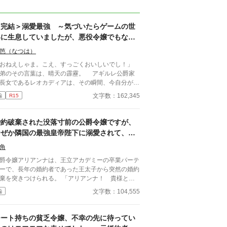
＜完結＞溺愛最強 ～気づいたらゲームの世
界に生息していましたが、悪役令嬢でもなけ
れば断罪もされないので、とにかく楽しむこ
笆（なつは）
とにしました～
おねえしゃま。こえ、すっごくおいしいでし！」
のその言葉は、晴天の霹靂。 アギルレ公爵家
長女であるレオカディアは、その瞬間、今自分が生
る世界が前世で楽しんだゲーム「エトワールの称
文字数：162,345
編
R15
であることを知った。 しかし、自分は王子エ
ミニオの婚約者ではあるものの、このゲームには悪
令嬢という役柄は存在せず、断罪も無いので、攻略
婚約破棄された没落寸前の公爵令嬢ですが、
象とはなるべく接触せず、穏便に生きて行けば大丈
なぜか隣国の最強皇帝陛下に溺愛されて、辺
と、生きることを楽しむことに決める。 醤油が
境領地で幸せなスローライフを始めることに
しい、うにが食べたい。 レオカディアが何か
角
なりました
おねだり」するたびに、アギルレ領は、周りの領を
爵令嬢アリアンナは、王立アカデミーの卒業パーテ
巻き込んで豊かになっていく。 既にゲームとは
ーで、長年の婚約者であった王太子から突然の婚約
う展開になっている人間関係、その学院で、ゲーム
棄を突きつけられる。 「アリアンナ！ 貴様との
ヒロインは前世の記憶通りに攻略を開始するのだ
約は、今この時をもって破棄させてもらう！」 彼
文字数：104,555
編
・・・？ 小説家になろうにも掲載していま
腕には、可憐な男爵令嬢が寄り添っていた。 アリ
。 本編完結済み。 続きのお話を、掲載中です。 続
ンナにありもしない罪を着せ、嘲笑う元婚約者と取
のお話も、完結しました。
巻きたち。 時を同じくして、実家の公爵家にも謀
チート持ちの貧乏令嬢、不幸の先に待ってい
の嫌疑がかけられ、栄華を誇った家は没落寸前の危