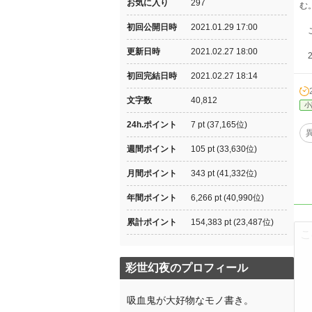
お気に入り
297
む
初回公開日時
2021.01.29 17:00
こ
更新日時
2021.02.27 18:00
20
初回完結日時
2021.02.27 18:14
文字数
40,812
小
24h.ポイント
7 pt (37,165位)
週間ポイント
105 pt (33,630位)
月間ポイント
343 pt (41,332位)
年間ポイント
6,266 pt (40,990位)
累計ポイント
154,383 pt (23,487位)
彩世幻夜のプロフィール
吸血鬼が大好物なモノ書き。