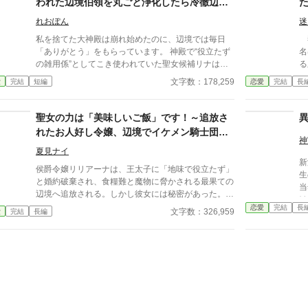
われた辺境伯領を丸ごと浄化したら冷徹辺境
機に
伯に執着溺愛されました
さ
れおぽん
迷
静
私を捨てた大神殿は崩れ始めたのに、辺境では毎日
毒
政
「ありがとう」をもらっています。 神殿で“役立たず
名
最
の雑用係”としてこき使われていた聖女候補リナは、
る
た。 誰もがアリアンナ
ある日突然、呪われた辺境伯領へ追放される。 けれ
っ
文字数：178,259
愛
完結
短編
恋愛
完結
長
ん
ど、与えられた古びた離れで一夜を明かした翌朝――
味
ろに
冷たく荒れ果てていた屋敷は、まるで別の家のように
石
ま
快適な空間へ変わっていた。 実はリナは、人ではな
ら
聖女の力は「美味しいご飯」です！～追放さ
ただ
く“家や土地”を守り整える、失われた系譜《家護りの
あ
れたお人好し令嬢、辺境でイケメン騎士団長
言
聖女》だったのだ。 彼女が館も井戸も畑も整えるた
ツ
神
ぶ
ともふもふ達の胃袋掴み（物理）スローライ
び、辺境の暮らしはよみがえり、冷徹と噂の辺境伯ア
十
夏見ナイ
では……
フ始めます～
新
シュレイはなぜか彼女を手放そうとしない。 一方、
リ
侯爵令嬢リリアーナは、王太子に「地味で役立たず」
陛
生
リナを追放した大神殿では奇跡が崩れ始め、彼女の力
を続ける
と婚約破棄され、食糧難と魔物に脅かされる最果ての
隠
当
を奪っていた不正まで明らかになっていき――。 こ
フモ
辺境へ追放される。しかし彼女には秘密があった。そ
く
け
れは、居場所を持てなかった少女が、誰かの帰る家を
出
れは前世日本の記憶と、食べた者を癒し強化する【奇
った。 彼から与
恋愛
完結
長
扱
文字数：326,959
愛
完結
長編
守ることで、自分の帰る場所も手に入れる、追放ざま
い
跡の料理】を作る力！ 絶望的な状況でもお人好しな
た
に
ぁ×溺愛×領地再生ファンタジー。
だ
リリアーナは、得意の料理で人々を助け始める。温か
も
ま
いスープは病人を癒し、栄養満点のシチューは騎士を
―
貴
強くする。その噂は「氷の辺境伯」兼騎士団長アレク
て
に。 『私はカウンセラ
シスの耳にも届き…。 最初は警戒していた彼も、彼
彼
ま
女の料理とひたむきな人柄に胃袋も心も掴まれ、不器
表情
ら
用ながらも溺愛するように!? さらに、美味しい匂いに
る
の
誘われたもふもふ聖獣たちも仲間入り！ 追放令嬢が
ら