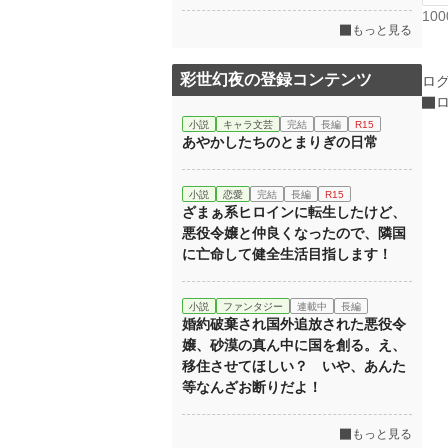
10
もっと見る
彩世幻夜の登録コンテンツ
ロ
小説
キャラ文芸
完結
長編
R15
あやかしたちのとまりぎの日常
小説
恋愛
完結
長編
R15
ざまぁ系ヒロインに転生したけど、
悪役令嬢と仲良くなったので、隣国
に亡命して健全生活目指します！
小説
ファンタジー
連載中
長編
婚約破棄され国外追放された悪役令
嬢、砂漠の真ん中に国を創る。え、
移住させてほしい？ いや、あんた
等なんざお断りだよ！
もっと見る