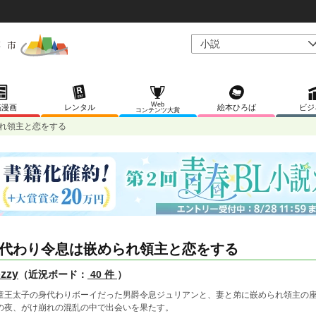
Web
稿漫画
レンタル
絵本ひろば
ビジ
コンテンツ大賞
れ領主と恋をする
代わり令息は嵌められ領主と恋をする
zzy
（近況ボード：
40 件
）
童王太子の身代わりボーイだった男爵令息ジュリアンと、妻と弟に嵌められ領主の
の夜、がけ崩れの混乱の中で出会いを果たす。