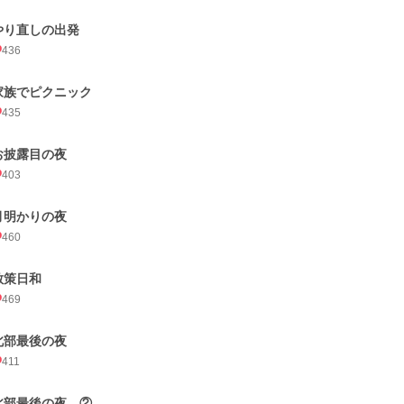
やり直しの出発
436
家族でピクニック
435
お披露目の夜
403
月明かりの夜
460
散策日和
469
北部最後の夜
411
北部最後の夜 ②