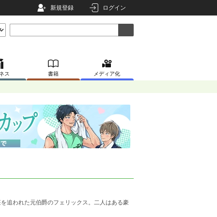
新規登録
ログイン
ネス
書籍
メディア化
座を追われた元伯爵のフェリックス。二人はある豪