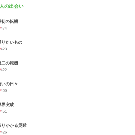
人の出会い
最初の転機
474
護りたいもの
423
第二の転機
422
憂いの日々
400
限界突破
451
降りかかる災難
426