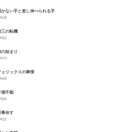
届かない手と差し伸べられる手
448
第三の転機
482
旅の始まり
473
フェリックスの事情
449
予測不能
394
万事休す
422