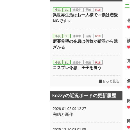
二
小説
BL
連載中
長編
R18
異世界生活はお一人様で～僕は恋愛
NGです～
小説
BL
連載中
長編
R18
断罪希望の令息は何故か断罪から遠
ざかる
小説
BL
連載中
長編
R18
コスプレ令息 王子を養う
もっと見る
kozzyの近況ボードの更新履歴
2026-01-02 09:12:27
完結と新作
2025-12-10 08:01:05