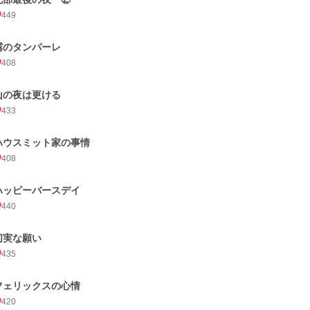
449
霧のタンパーレ
408
山の夜は更ける
433
ハウスミット家の事情
408
ハッピーバースデイ
440
切実な願い
435
フェリックスの心情
420