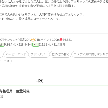
け合いなんとか逃げ出した二人は、互いの身の上を知りフェリックスの潔白を訴え
た辺境の地から夫婦者を装い王都にある王立法院を目指す。
天家で人の良いジュリアンと、人間不信を拗らせたフェリックス。
いあり涙あり、愛と成長のロードーノベルです。
HOTランキング 最高20位
24h.ポイント
120pt
36,621
9,924
2,183
位 / 228,843件
位 / 31,438件
説
BL
L
ハッピーエンド
ファンタジー
ほのぼの甘め
コメディ風味隠し味シリ
ほっこり
目次
内整理用 位置関係
136