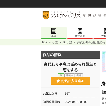
小説
公式漫画
投
TOP
>
小説
>
BL小説
>
身代わり令息は嵌めら
作品の情報
身代わり令息は嵌められ領主と
恋をする
BL
連載中
長編
お気に入り追加
身
ko
お気に入り
367
悪
初回公開日時
2026.04.10 08:00
雨