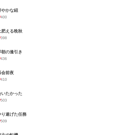
鮮やかな紐
400
土肥える晩秋
398
早朝の逢引き
436
再会前夜
410
会いたかった
503
やり遂げた任務
509