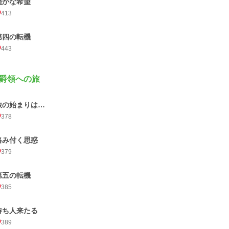
僅かな希望
413
第四の転機
443
爵領への旅
旅の始まりは…
378
絡み付く思惑
379
第五の転機
385
待ち人来たる
389