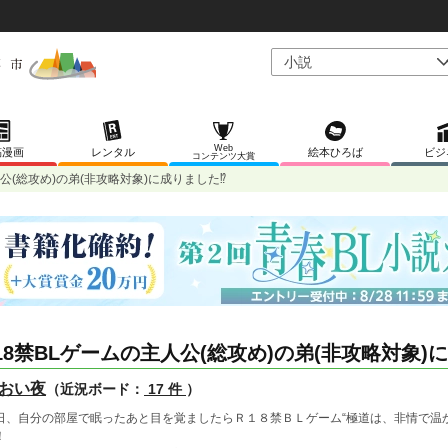
Web
稿漫画
レンタル
絵本ひろば
ビジ
コンテンツ大賞
人公(総攻め)の弟(非攻略対象)に成りました⁉
18禁BLゲームの主人公(総攻め)の弟(非攻略対象)
おい夜
（近況ボード：
17 件
）
日、自分の部屋で眠ったあと目を覚ましたらＲ１８禁ＢＬゲーム“極道は、非情で温かく
！