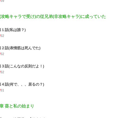
39
(攻略キャラで受け)の従兄弟(非攻略キャラ)に成っていた
第１話(私は誰？)
32
第２話(表情筋は死んでた)
32
第３話(こんなの反則だよ！)
32
第４話(何で、、、居るの？)
31
章 葵と私の始まり