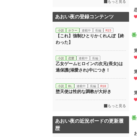
もっと見る
あおい夜の登録コンテンツ
小説
ホラー
連載中
長編
R15
番
【これ】強制ひとりかくれんぼ【終
わった】
小説
恋愛
連載中
長編
乙女ゲームヒロインの次兄(長女)は
過保護(溺愛され)中につき！
小説
BL
連載中
長編
R18
堕天使は性的な調教が大好き
もっと見る
番
あおい夜の近況ボードの更新履
歴