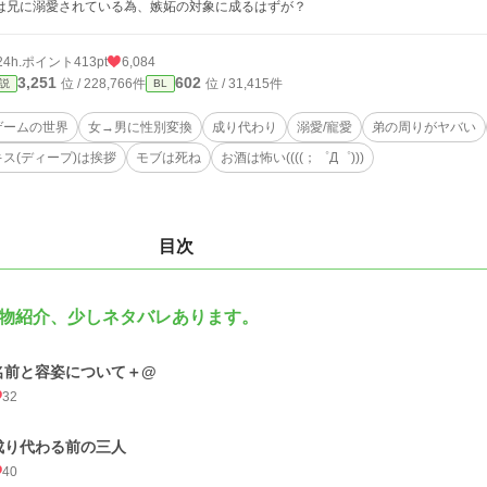
は兄に溺愛されている為、嫉妬の対象に成るはずが？
24h.ポイント
413pt
6,084
3,251
602
位 / 228,766件
位 / 31,415件
説
BL
ゲームの世界
女→男に性別変換
成り代わり
溺愛/寵愛
弟の周りがヤバい
キス(ディープ)は挨拶
モブは死ね
お酒は怖い((((；゜Д゜)))
目次
物紹介、少しネタバレあります。
名前と容姿について＋@
32
成り代わる前の三人
40