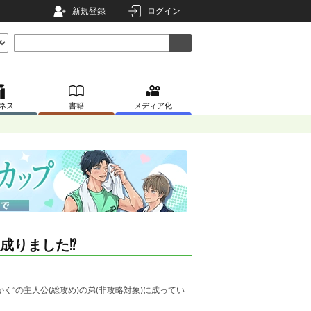
新規登録
ログイン
ネス
書籍
メディア化
に成りました⁉
”の主人公(総攻め)の弟(非攻略対象)に成ってい