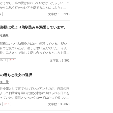
どうやら、私の愛は伝わっていなかったらしい。こ
からは思う存分セレアを愛でることにしよう」
他の男を愛することは婚約者の私が一切認めない。
文字数：10,995
編
が愛を注いでいいのも愛を注がれていいのも私だけ
るのはあの男爵令嬢でしょ
？ 何故、私を愛するふりをするのですか？
旦那様は私より幼馴染みを溺愛しています。
登場人物] セレア・シャルロット・・・伯爵令嬢。ノ
・ヴィアーズの婚約者。ノアのことを建前ではなく
取鞠里
当に愛している。 × ノア・ヴィアーズ・・・王
那様はいつも幼馴染みばかり優遇している。 疑い
。セレア・シャルロットの婚約者。 リア・セルナ
目では見ていたが、違うと思い込んでいた。 そん
ド・・・男爵令嬢。ノア・ヴィアーズと恋仲である
時、二人きりで激しく愛し合っているところを目に
が立っている。 アレン・シールベルト・・・伯
てしまった！？
家の一人息子。セレアとは幼い頃から仲が良い友
文字数：3,361
ﾄｼｮｰﾄ
R15
。実はセレアのことを・・・？
彼の過ちと彼女の選択
海 景
爵令嬢として育てられていたアンナだが、両親の死
よって伯爵家を継いだ伯父家族に虐げられる日々を
っていた。義兄となったクロードはかつて優しい従
だったが、アンナに対して冷淡な態度を取るように
文字数：38,860
編
R15
る。 そんな中16歳の誕生日を迎えたアンナには縁
の話が持ち上がると、クロードは突然アンナとの婚