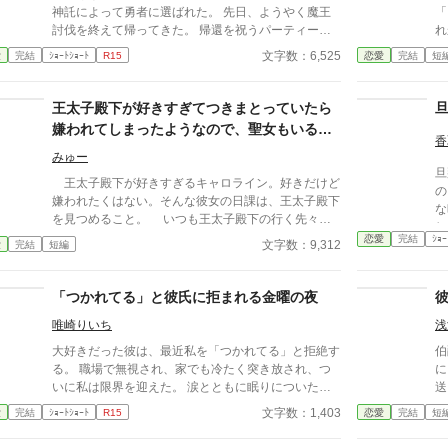
い変態風味な勇者に溺愛されるお話です。
神託によって勇者に選ばれた。 先日、ようやく魔王
「
討伐を終えて帰ってきた。 帰還を祝うパーティーで
れ
見た彼は以前よりもさらにかっこよく、魅力的になっ
「
文字数：6,525
愛
完結
ｼｮｰﾄｼｮｰﾄ
R15
恋愛
完結
短
ていた。 ずっと待ってた。 帰ってくるって言った言
君
葉を信じて。 あの日のプロポーズを信じて。 でも帰
だ」 貴方が愛してい
ってきた彼からはなんの連絡もない。 それどころか
う・・・
王太子殿下が好きすぎてつきまとっていたら
街中勇者と王女の密やかな恋の話で大盛り上がり。
[
嫌われてしまったようなので、聖女もいるこ
なんで‥‥どうして？
ア
香
とだし悪役令嬢の私は退散することにしまし
本
みゅー
た。
旦
族
王太子殿下が好きすぎるキャロライン。好きだけど
の
ー
嫌われたくはない。そんな彼女の日課は、王太子殿下
な
と噂
を見つめること。 いつも王太子殿下の行く先々に
し
爵
出没して王太子殿下を見つめていたが、ついにそんな
恋愛
完結
ｼｮｰ
文字数：9,312
愛
完結
短編
達
生活が終わるときが来る。 聖女が現れたのだ。そ
して、さらにショックなことに、自分が乙女ゲームの
世界に転生していてそこで悪役令嬢だったことを思い
「つかれてる」と彼氏に拒まれる金曜の夜
出す。 王太子殿下に嫌われたくはないキャロライ
唯崎りいち
浅
ンは、王太子殿下の前から姿を消すことにした。そん
なお話です。 ちょっと切ないお話です。
大好きだった彼は、最近私を「つかれてる」と拒絶す
伯
る。 職場で無視され、家でも冷たく突き放され、つ
に
いに私は限界を迎えた。 涙とともに眠りについた、
送
ある金曜日の夜。 変わり果てた二人の関係は、予想
兄
文字数：1,403
愛
完結
ｼｮｰﾄｼｮｰﾄ
R15
恋愛
完結
短
もしない結末を迎える。
な
談