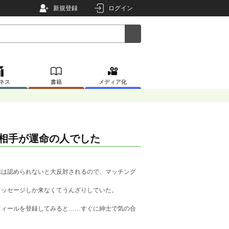
新規登録
ログイン
ネス
書籍
メディア化
グ相手が運命の人でした
恋は認められないと大反対されるので、マッチング
メッセージしか来なくてうんざりしていた。
フィールを登録してみると……すぐに紳士で気の合