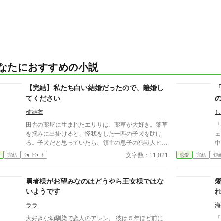
なたにおすすめの小説
【完結】私たち白い結婚だったので、離婚し
てください
楠結衣
し
田舎の薬屋に生まれたエリサは、薬草が大好き。薬草
「結婚
を摘みに出掛けると、怪我をした一匹の子犬を助け
ェ
る。子犬だと思っていたら、領主の息子の狼獣人ヒュ
中
ーゴだった。 ヒューゴとエリサは、一緒に薬草採取
う
文字数：11,021
愛
完結
ｼｮｰﾄｼｮｰﾄ
恋愛
完結
短
に出掛ける日々を送る。そんなある日、魔王復活の知
王
らせが世界を駆け抜け、神託によりヒューゴが勇者に
こ
選ばれることに。 ヒューゴが出立の日、エリサは自
勇者様がお望みなのはどうやら王女様ではな
身の恋心に気づいてヒューゴに告白したところ二人は
いようです
即結婚することに……！ 「エリサを泣かせるなん
て、絶対許さない」 「エリサ、愛してる！」 ちょっ
ララ
海
ぴり鈍感で薬草を愛するヒロインが、一途で愛が重た
大好きな幼馴染で恋人のアレン。 彼は５年ほど前に
「