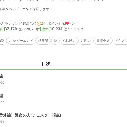
完結＆ハッピーエンド保証します。
HOTランキング 最高45位
24h.ポイント
7pt
404
37,179
16,234
位 / 228,619件
位 / 66,320件
説
恋愛
恋愛
ハッピーエンド
幼馴染
嘘
すれ違い
片想い
貴族令嬢
イケメ
目次
編
106
編
133
番外編】運命の人(チェスター視点)
165