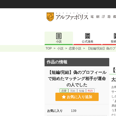
小説
公式漫画
投
TOP
>
小説
>
恋愛小説
>
【短編/完結】偽の
作品の情報
【
【短編/完結】偽のプロフィール
で始めたマッチング相手が運命
大
の人でした
お
恋愛
完結
短編
R15
サ
し
お気に入り追加
「
弟
う
お気に入り
139
だ