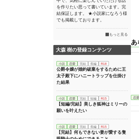
中で、気軽に楽しんでいただける話
を作りたい思って書いています。完
結保証します。 ★小説家になろう様
でも掲載しております。
もっと見る
あ
大森 樹の登録コンテンツ
小説
恋愛
完結
長編
R18
公爵令嬢が婚約破棄をするために王
太子殿下にハニートラップを仕掛け
た結果
恋
小説
恋愛
完結
短編
R15
【短編/完結】美しき狐神はミリーの
願いを叶えたい
小説
恋愛
完結
長編
R15
【完結】何もできない妻が愛する隻
眼騎士のためにできること