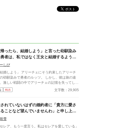
「帰ったら、結婚しよう」と言った幼馴染み
の勇者は、私ではなく王女と結婚するようで
す
ーしび
しよう」 アリーチェにそう約束したアリーチ
の幼馴染みで勇者のルッツ。 しかし、彼は旅の途
、激しい戦闘の中でアリーチェの記憶を失ってしま
。 それでも、アリーチェはルッツに会いたくて魔
文字数：29,905
編
R15
討伐を果たした彼の帰還を祝う席に忍び込むも、そ
では彼と王女の婚約が発表されていた・・・
愛されていないはずの婚約者に「貴方に愛さ
れることなど望んでいませんわ」と申し上げ
たら溺愛されました
咲雪
セレア、もう一度言う。私はセレアを愛している」