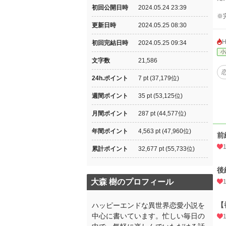
初回公開日時
2024.05.24 23:39
※
更新日時
2024.05.25 08:30
初回完結日時
2024.05.25 09:34
小
文字数
21,586
24h.ポイント
7 pt (37,179位)
週間ポイント
35 pt (53,125位)
月間ポイント
287 pt (44,577位)
年間ポイント
4,563 pt (47,960位)
前
累計ポイント
32,677 pt (55,733位)
後
大森 樹のプロフィール
【
ハッピーエンドな異世界恋愛小説を
中心に書いています。忙しい毎日の