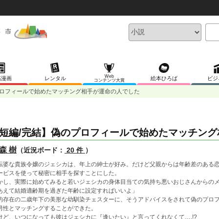
Web
稿漫画
レンタル
絵本ひろば
ビジ
コンテンツ大賞
プロフィールで始めたマッチング相手が運命の人でした
短編/完結】偽のプロフィールで始めたマッチン
森 樹
（近況ボード：
20 件
）
転婆な貴族令嬢のジェシカは、年上の紳士が好み。だけど父親からは年齢差のある
ービスを使って秘密に相手を探すことにした。
かし、実際に始めてみると若いジェシカの身体目当ての気持ち悪いおじさんからの
あえて結婚適齢期を過ぎた年齢に設定すればいいよ」
的存在の二歳年下の美形な幼馴染チェスターに、そうアドバイスをされて偽のプロ
男性とマッチングすることができた。
けど、いつになっても彼はジェシカに『逢いたい』と言ってくれなくて….!?