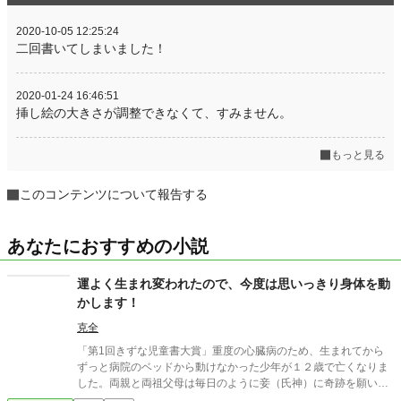
2020-10-05 12:25:24
二回書いてしまいました！
2020-01-24 16:46:51
挿し絵の大きさが調整できなくて、すみません。
もっと見る
このコンテンツについて報告する
あなたにおすすめの小説
運よく生まれ変われたので、今度は思いっきり身体を動
かします！
克全
「第1回きずな児童書大賞」重度の心臓病のため、生まれてから
ずっと病院のベッドから動けなかった少年が１２歳で亡くなりま
した。両親と両祖父母は毎日のように妾（氏神）に奇跡を願いま
したが、叶えてあげられませんでした。神々の定めで、現世では