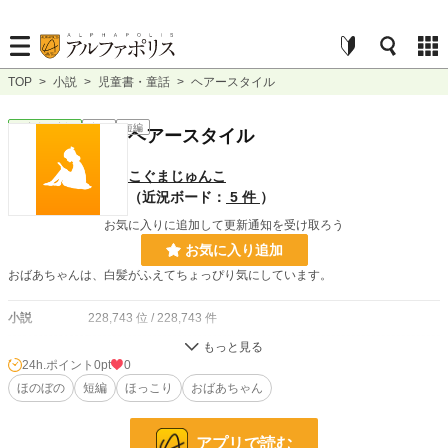
TOP
>
小説
>
児童書・童話
>
ヘアースタイル
児童書・童話
完結
短編
ヘアースタイル
こぐまじゅんこ
（近況ボード：
5 件
）
お気に入りに追加して更新通知を受け取ろう
お気に入り追加
おばあちゃんは、白髪がふえてちょっぴり気にしています。
小説
228,743 位 / 228,743 件
児童書・童話
4,655 位 / 4,655 件
24h.ポイント
0pt
0
お気に入り
ほのぼの
短編
1
ほっこり
おばあちゃん
24h.ポイント
0 pt
アプリで読む