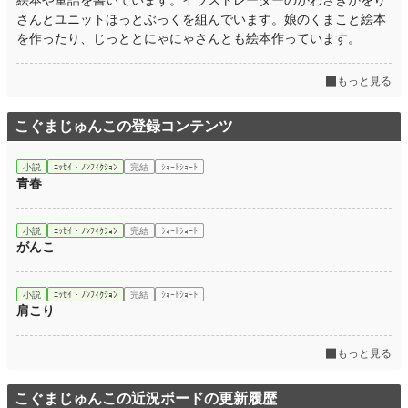
絵本や童話を書いています。イラストレーターのかわさきかをり
さんとユニットほっとぶっくを組んでいます。娘のくまこと絵本
を作ったり、じっととにゃにゃさんとも絵本作っています。
もっと見る
こぐまじゅんこの登録コンテンツ
小説
ｴｯｾｲ・ﾉﾝﾌｨｸｼｮﾝ
完結
ｼｮｰﾄｼｮｰﾄ
青春
小説
ｴｯｾｲ・ﾉﾝﾌｨｸｼｮﾝ
完結
ｼｮｰﾄｼｮｰﾄ
がんこ
小説
ｴｯｾｲ・ﾉﾝﾌｨｸｼｮﾝ
完結
ｼｮｰﾄｼｮｰﾄ
肩こり
もっと見る
こぐまじゅんこの近況ボードの更新履歴