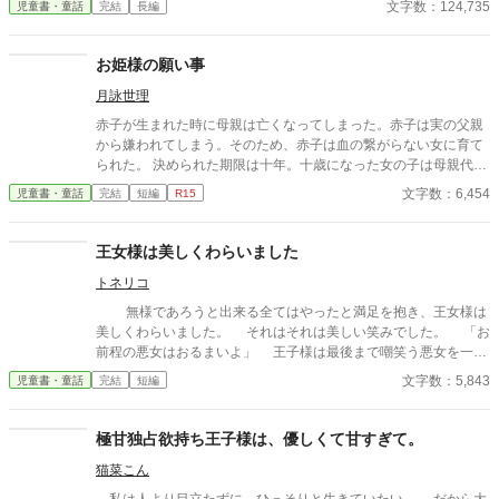
文字数：124,735
児童書・童話
完結
長編
奇跡を起こせなかったのです。ですが、記憶を残したまま転生さ
せる事はできました。ほんの少しだけですが、運動が苦にならな
い健康な身体と神与スキルをおまけに付けてあげました。（氏神
お姫様の願い事
談）
月詠世理
赤子が生まれた時に母親は亡くなってしまった。赤子は実の父親
から嫌われてしまう。そのため、赤子は血の繋がらない女に育て
られた。 決められた期限は十年。十歳になった女の子は母親代わ
りに連れられて城に行くことになった。女の子の実の父親のもと
文字数：6,454
児童書・童話
完結
短編
R15
へ——。女の子はさいごに何を願うのだろうか。
王女様は美しくわらいました
トネリコ
無様であろうと出来る全てはやったと満足を抱き、王女様は
美しくわらいました。 それはそれは美しい笑みでした。 「お
前程の悪女はおるまいよ」 王子様は最後まで嘲笑う悪女を一刀
で断罪しました。 きたいの悪女は処刑されました 解説版
文字数：5,843
児童書・童話
完結
短編
極甘独占欲持ち王子様は、優しくて甘すぎて。
猫菜こん