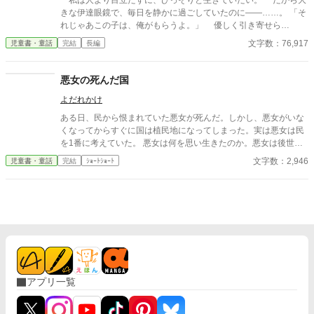
私は人より目立たずに、ひっそりと生きていたい。 だから大
きな伊達眼鏡で、毎日を静かに過ごしていたのに――……。 「そ
れじゃあこの子は、俺がもらうよ。」 優しく引き寄せら
れ、“王子様”の腕の中に閉じ込められ。 ……これは一体どうい
文字数：76,917
児童書・童話
完結
長編
う状況なんですか!? 静かな場所が好きで大人しめな地味子ちゃ
ん できるだけ目立たないように過ごしたい 湖宮結衣（こみや
ゆい） × 文武両道な学園の王子様 実は、好きな子を誰より
悪女の死んだ国
も独り占めしたがり……？ 氷堂秦斗（ひょうどうかなと） 最
よだれかけ
初は【仮】のはずだった。 「結衣さん……って呼んでもいい？
だから、俺のことも名前で呼んでほしいな。」 「さっきので嫉妬
ある日、民から恨まれていた悪女が死んだ。しかし、悪女がいな
したから、ちょっとだけ抱きしめられてて。」 「俺は前から結衣
くなってからすぐに国は植民地になってしまった。実は悪女は民
さんのことが好きだったし、 今もどうしようもないくらい好き
を1番に考えていた。 悪女は何を思い生きたのか。悪女は後世に
なんだ。」 ……でもいつの間にか、どうしようもないくらい溺
何を残したのか......... 2話完結 1/14に2話の内容を増やしました
文字数：2,946
児童書・童話
完結
ｼｮｰﾄｼｮｰﾄ
れていた。
アプリ一覧