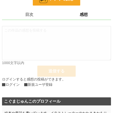
文字数
470
更新日時
2022.12.25 10:54
目次
感想
初回公開日時
2022.12.25 10:54
初回完結日時
2022.12.25 10:54
週間ポイント
0 pt (228,743 位)
月間ポイント
0 pt (228,743 位)
年間ポイント
0 pt (228,743 位)
1000文字以内
累計ポイント
666 pt (211,165 位)
送信する
ログインすると感想の投稿ができます。
ログイン
新規ユーザ登録
こぐまじゅんこのプロフィール