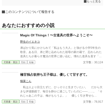
もっと見る
このコンテンツについて報告する
あなたにおすすめの小説
Magic Of Things！〜古道具の世界へようこそ〜
野生のイエネコ
弟ばかり気にかけられて「私はもう大人」と強がる小学5年生の
歌音。ある日、弟と閉じ込められた祖母の家の蔵で、忘れられた
道具たちが暮らす魔法の世界に迷い込む。壊れた道具を直す「道
具のお医者さん」をしていた祖父の後継として、金継ぎや活版印
文字数：30,124
児童書・童話
完結
短編
刷など昔の技を学びながら奮闘するうち、姉弟の間にすれ違って
いた本当の気持ちが見えてくる——。
極甘独占欲持ち王子様は、優しくて甘すぎて。
猫菜こん
私は人より目立たずに、ひっそりと生きていたい。 だから大
きな伊達眼鏡で、毎日を静かに過ごしていたのに――……。 「そ
れじゃあこの子は、俺がもらうよ。」 優しく引き寄せら
れ、“王子様”の腕の中に閉じ込められ。 ……これは一体どうい
文字数：76,917
児童書・童話
完結
長編
う状況なんですか!? 静かな場所が好きで大人しめな地味子ちゃ