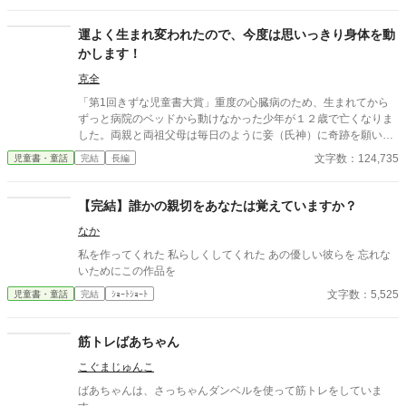
ん できるだけ目立たないように過ごしたい 湖宮結衣（こみや
ゆい） × 文武両道な学園の王子様 実は、好きな子を誰より
運よく生まれ変われたので、今度は思いっきり身体を動
も独り占めしたがり……？ 氷堂秦斗（ひょうどうかなと） 最
かします！
初は【仮】のはずだった。 「結衣さん……って呼んでもいい？
だから、俺のことも名前で呼んでほしいな。」 「さっきので嫉妬
克全
したから、ちょっとだけ抱きしめられてて。」 「俺は前から結衣
「第1回きずな児童書大賞」重度の心臓病のため、生まれてから
さんのことが好きだったし、 今もどうしようもないくらい好き
ずっと病院のベッドから動けなかった少年が１２歳で亡くなりま
なんだ。」 ……でもいつの間にか、どうしようもないくらい溺
した。両親と両祖父母は毎日のように妾（氏神）に奇跡を願いま
れていた。
したが、叶えてあげられませんでした。神々の定めで、現世では
文字数：124,735
児童書・童話
完結
長編
奇跡を起こせなかったのです。ですが、記憶を残したまま転生さ
せる事はできました。ほんの少しだけですが、運動が苦にならな
い健康な身体と神与スキルをおまけに付けてあげました。（氏神
【完結】誰かの親切をあなたは覚えていますか？
談）
なか
私を作ってくれた 私らしくしてくれた あの優しい彼らを 忘れな
いためにこの作品を
文字数：5,525
児童書・童話
完結
ｼｮｰﾄｼｮｰﾄ
筋トレばあちゃん
こぐまじゅんこ
ばあちゃんは、さっちゃんダンベルを使って筋トレをしていま