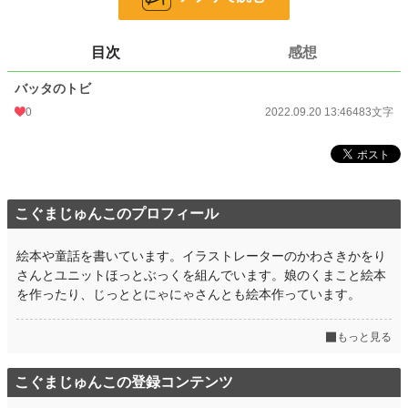
文字数
483
目次
感想
更新日時
2022.09.20 13:46
バッタのトビ
初回公開日時
2022.09.20 13:46
0
2022.09.20 13:46
483文字
初回完結日時
2022.09.20 13:46
週間ポイント
0 pt (228,621 位)
月間ポイント
0 pt (228,621 位)
こぐまじゅんこのプロフィール
年間ポイント
0 pt (228,621 位)
累計ポイント
665 pt (211,106 位)
絵本や童話を書いています。イラストレーターのかわさきかをり
さんとユニットほっとぶっくを組んでいます。娘のくまこと絵本
を作ったり、じっととにゃにゃさんとも絵本作っています。
もっと見る
こぐまじゅんこの登録コンテンツ