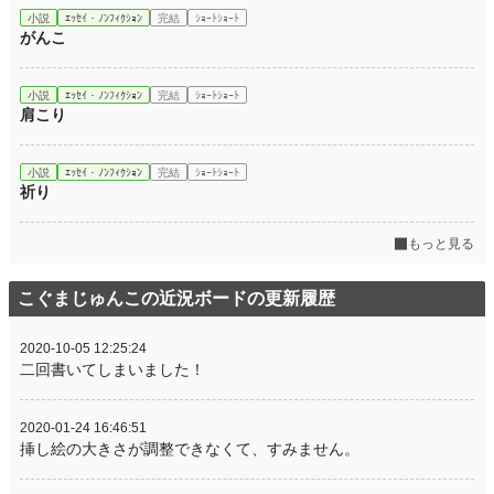
小説
ｴｯｾｲ・ﾉﾝﾌｨｸｼｮﾝ
完結
ｼｮｰﾄｼｮｰﾄ
がんこ
小説
ｴｯｾｲ・ﾉﾝﾌｨｸｼｮﾝ
完結
ｼｮｰﾄｼｮｰﾄ
肩こり
小説
ｴｯｾｲ・ﾉﾝﾌｨｸｼｮﾝ
完結
ｼｮｰﾄｼｮｰﾄ
祈り
もっと見る
こぐまじゅんこの近況ボードの更新履歴
2020-10-05 12:25:24
二回書いてしまいました！
2020-01-24 16:46:51
挿し絵の大きさが調整できなくて、すみません。