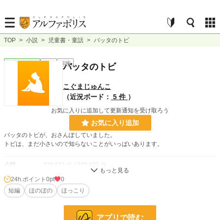
TOP
>
小説
>
児童書・童話
>
バッタのトビ
児童書・童話
完結
短編
バッタのトビ
こぐまじゅんこ
（近況ボード：
5 件
）
お気に入りに追加して更新通知を受け取ろう
お気に入り追加
バッタのトビが、おさんぽしていました。
トビは、まだ小さいので知らないことがいっぱいあります。
小説
228,621 位 / 228,621 件
24h.ポイント
0pt
0
児童書・童話
4,653 位 / 4,653 件
短編
ほのぼの
ほっこり
お気に入り
1
24h.ポイント
0 pt
アプリで読む