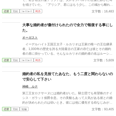
で、若き領主の妻アリシアは、夫レオンハルトの言葉に静かに耳
を傾けていた。 「アリシア、君にはもう少し、この城から離れて
もらいたい」 レオンハルトの声は、いつものように低く、落ち
文字数：16,483
恋愛
完結
ｼｮｰﾄｼｮｰﾄ
R15
着いていた。しかし、その言葉の意味は、アリシアにとってあま
りにも唐突で、あまりにも冷たいものだった。 「……離れる、と
はどういう意味でございますか」 「つまり、この城にいないでほ
大事な婚約者が傷付けられたので全力で報復する事にし
しい、ということだ。しばらくの間、君には別の場所で暮らして
た。
もらいたい」 アリシアは、ゆっくりと目を閉じた。指先がわず
かに震えるのを、彼女は必死に抑えていた。この男の前で、自分
オーガスト
が動揺している姿を見せたくなかったからだ。
イーデルハイト王国王太子・ルカリオは王家の唯一の王位継承
者。1,000年の歴史を誇る大陸最古の王家の存亡は彼とその婚約
者の肩に掛かっている。そんなルカリオの婚約者の名はルーシ
ェ。王国3大貴族に名を連ねる侯爵家の長女であり、才色兼備で
文字数：5,609
恋愛
完結
ｼｮｰﾄｼｮｰﾄ
R15
知られていた。 ルカリオはそんな彼女と共に王家の未来を明る
い物とするべく奮闘していたのだがある日ルーシェは婚約の解消
を願い出て辺境の別荘に引きこもってしまう。 突然の申し出に
婚約者の私を見捨てたあなた、もう二度と関わらないの
困惑する彼だが侯爵から原因となった雑誌を見せられ激怒 全力
で安心して下さい
で報復する事にした。 ノーリアリティ＆ノークオリティご注意
神崎 ルナ
第三王女ロクサーヌには婚約者がいた。騎士団でも有望株のナイ
シス・ガラット侯爵令息。その美貌もあって人気がある彼との婚
約が決められたのは幼いとき。彼には他に優先する幼なじみがい
たが、政略結婚だからある程度は仕方ない、と思っていた。だ
文字数：93,405
恋愛
完結
短編
が、王宮が魔導師に襲われ、魔術により天井の一部がロクサーヌ