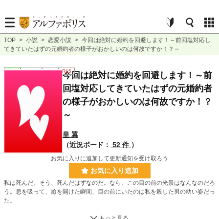
TOP
>
小説
>
恋愛小説
>
今回は絶対に婚約を回避します！～前回塩対応し
てきていたはずの元婚約者の様子がおかしいのは何故ですか！？～
恋愛
連載中
短編
R15
今回は絶対に婚約を回避します！～前
回塩対応してきていたはずの元婚約者
の様子がおかしいのは何故ですか！？
～
皇 翼
（近況ボード：
52 件
）
お気に入りに追加して更新通知を受け取ろう
お気に入り追加
私は死んだ。そう、死んだはずなのだ。なら、この目の前の光景はなんなのだろ
う。息を吸って、瞼を開けた瞬間、目の前にいたのは私を殺した男の幼い姿だっ
た。