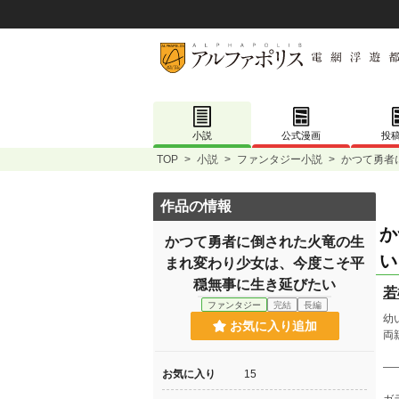
小説
公式漫画
投
TOP
>
小説
>
ファンタジー小説
>
かつて勇者
作品の情報
か
かつて勇者に倒された火竜の生
い
まれ変わり少女は、今度こそ平
穏無事に生き延びたい
若
ファンタジー
完結
長編
幼
お気に入り追加
両
―
お気に入り
15