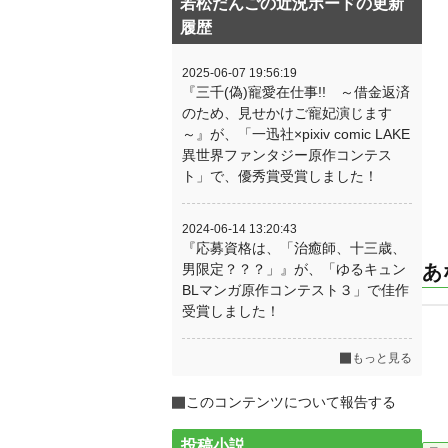
若松だんごの近況ボードの更新
履歴
2025-06-07 19:56:19
『三千(偽)寵愛在仕事!! ～借金返済
のため、見せかけご寵妃演じます
～』が、「一迅社×pixiv comic LAKE
異世界ファンタジー原作コンテス
ト」で、優秀賞受賞しました！
2024-06-14 13:20:43
『応募資格は、「治癒師、十三歳、
男限定？？？」』が、「ゆるキュン
あ
BLマンガ原作コンテスト３」で佳作
受賞しました！
もっと見る
このコンテンツについて報告する
投稿小説