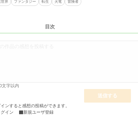
異世界
ファンタジー
転生
火竜
冒険者
目次
00文字以内
送信する
グインすると感想の投稿ができます。
ログイン
新規ユーザ登録