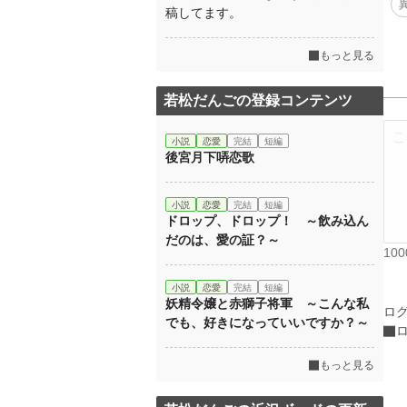
稿してます。
もっと見る
若松だんごの登録コンテンツ
小説
恋愛
完結
短編
後宮月下哢恋歌
小説
恋愛
完結
短編
ドロップ、ドロップ！ ～飲み込ん
だのは、愛の証？～
10
小説
恋愛
完結
短編
妖精令嬢と赤獅子将軍 ～こんな私
ロ
でも、好きになっていいですか？～
もっと見る