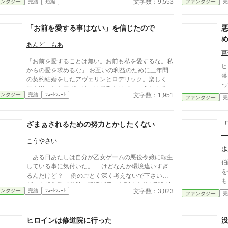
文字数：9,553
ァンタジー
完結
短編
ファンタジー
完
百回聞いた日、ルチアは微笑んで離縁届に署名した。
ラ
「ええ、私は丈夫ですから。どうぞ幼馴染様をお大事
物
に」。翌朝、エミルが目にしたのは——税務報告の締
載
「お前を愛する事はない」を信じたので
切、領民からの陳情の山、そして紅茶の淹れ方すら知
らない自分。三ヶ月後、かつて「地味な妻」と呼ばれ
あんど もあ
たルチアは、辺境伯の財務顧問として辣腕を振るって
菖
「お前を愛することは無い。お前も私を愛するな。私
いた。
ヒ
からの愛を求めるな」 お互いの利益のために三年間
落
の契約結婚をしたアヴェリンとロデリック。楽しく三
った
年を過ごしたアヴェリンは屋敷を出ていこうとするの
せ
文字数：1,951
ァンタジー
完結
ｼｮｰﾄｼｮｰﾄ
だが……。
ファンタジー
完
ら
の悪
結
ざまぁされるための努力とかしたくない
「
こうやさい
歩
ある日あたしは自分が乙女ゲームの悪役令嬢に転生
伯
している事に気付いた。 けどなんか環境違いすぎ
を
るんだけど？ 例のごとく深く考えないで下さい。
も
ゲーム転生系で前世の記憶が戻った理由自体が強制力
ー
文字数：3,023
ァンタジー
完結
ｼｮｰﾄｼｮｰﾄ
とかってあんまなくね？ って思いつきから書いただ
ファンタジー
完
薬
けなので。けど知らないだけであるんだろうな。
無
作中で「身近な物で代用できますよってその身近がす
「
ヒロインは修道院に行った
でにないじゃん的な～」とありますが『俺の知識チー
辺