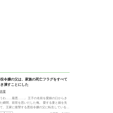
悪役令嬢の父は、家族の死亡フラグをすべて
叩き潰すことにした
月零
わ……最悪……」 王子の名前を愛娘の口からき
た瞬間、前世を思いだした俺。 愛する妻と娘を失
て、王家に復讐する悪役令嬢の父に転生していると
づいてしまった。 気付いたなら、妻と娘の死亡フ