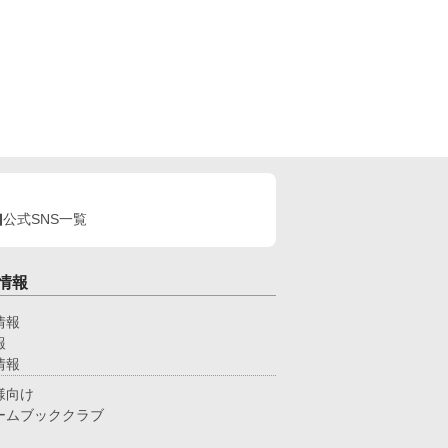
公式SNS一覧
情報
情報
報
情報
様向け
ームブッククラブ