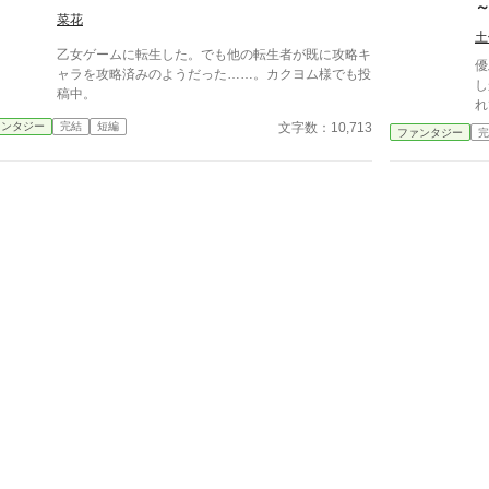
トが始まらない』の方が書いたのは後です。これから
ネ
菜花
連想して書きました。 ただいま諸事情で出すべき
ま
土
か否か微妙なので棚上げしてたのとか自サイトの方に
乙女ゲームに転生した。でも他の転生者が既に攻略キ
に
上げるべきかどうか悩んでたのとか大昔のとかを放出
優
ャラを攻略済みのようだった……。カクヨム様でも投
っ
中です。見直しもあまり出来ないのでいつも以上に誤
し
稿中。
字脱字等も多いです。ご了承下さい。 恐らく後で
れてし
消す私信。電話機は通販なのでまだ来てないけどAnd
し
文字数：10,713
ァンタジー
完結
短編
ファンタジー
完
roidのBlackBerry買いました、中古の。 中古でもノ
をし
ーパソ買えるだけの値段するやんと思っただろうけ
げ
ど、ノーパソの場合は妥協しての機種だけど、Black
の
Berryは使ってみたかった機種なので（後で「こんな
緩
の使えない」とぶん投げる可能性はあるにしろ）。そ
れに電話機は壊れなくても後二年も経たないうちに強
制的に買い換え決まってたので、最低限の覚悟はして
たわけで……もうちょっと壊れるのが遅かったらそれ
に手をつけてた可能性はあるけど。それにタブレット
の調子も最近悪いのでガラケー買ってそっちも別に買
い換える可能性を考えると、妥協ノーパソより有意義
かなと。妥協して惰性で使い続けるの苦痛だからね。
……ちなみにパソの調子ですが……なんか無意識に
「もう嫌だ」とエンドレスでつぶやいてたらしいくら
いの速度です。これだって10動くっていわれてるの
買ってハードディスクとか取り替えてもらったりした
んだけどなぁ。