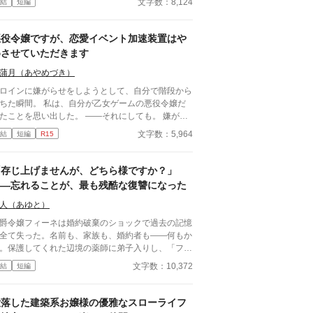
文字数：8,124
結
短編
グは破壊するよ。 まだ二人とも生きてるからね。
語の通りになんて、させるか！ ※他サイトにも掲
中
悪役令嬢ですが、恋愛イベント加速装置はや
めさせていただきます
蒲月（あやめづき）
ロインに嫌がらせをしようとして、自分で階段から
ちた瞬間。 私は、自分が乙女ゲームの悪役令嬢だ
ことを思い出した。 ――それにしても。 嫌がら
をする度に攻略対象達との仲が深まるなんて、こち
文字数：5,964
結
短編
R15
完全に“恋愛イベント加速装置”では？ そんな気持ち
い役回りは御免だ。 そうして悪役令嬢をやめた
果、何故か周囲の様子が変わり始めて――。 ※
「存じ上げませんが、どちら様ですか？」
小説家になろう」でも投稿しています。
——忘れることが、最も残酷な復讐になった
人（あゆと）
爵令嬢フィーネは婚約破棄のショックで過去の記憶
全て失った。名前も、家族も、婚約者も——何もか
。保護してくれた辺境の薬師に弟子入りし、「フィ
」と名乗る少女として穏やかに暮らし始めた。朝は
文字数：10,372
結
短編
草を摘み、昼は薬を調合し、夕方は師匠の息子——
口だが優しい青年ルカスと一緒に夕焼けを見る。
私、前の自分より今の自分が好きです」。五年後。
没落した建築系お嬢様の優雅なスローライフ
境に一人の貴族が現れた。やつれた顔で「フィー