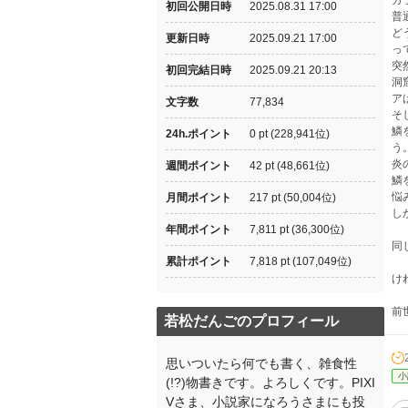
ガ
初回公開日時
2025.08.31 17:00
普
ど
更新日時
2025.09.21 17:00
っ
突
初回完結日時
2025.09.21 20:13
洞
ア
文字数
77,834
そ
鱗
24h.ポイント
0 pt (228,941位)
う
炎
週間ポイント
42 pt (48,661位)
鱗
悩
月間ポイント
217 pt (50,004位)
し
年間ポイント
7,811 pt (36,300位)
同
累計ポイント
7,818 pt (107,049位)
け
前
若松だんごのプロフィール
思いついたら何でも書く、雑食性
小
(!?)物書きです。よろしくです。PIXI
Vさま、小説家になろうさまにも投