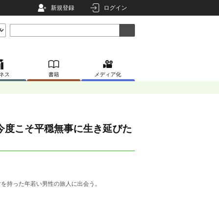
新規登録
ログイン
ネス
書籍
メディア化
今度こそ平穏無事に生き延びた
片を持った年若い男性の旅人に出会う。