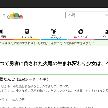
Web
稿漫画
レンタル
絵本ひろば
ビジ
コンテンツ大賞
に倒された火竜の生まれ変わり少女は、今度こそ平穏無事に生き延びたい
つて勇者に倒された火竜の生まれ変わり少女は、
松だんご
（近況ボード：
4 件
）
い頃から、不思議と炎を操ることのできたアルフレア。
親を亡くし、小さな町の宿屋で働いていたアルフレアは、ある日、赤くキレイな欠
―それ、わたしの鱗！