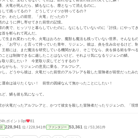
ラスでも、宝石でもない。それは、紛れもなく前世の自分の失くした鱗！
通、火竜が死んだら、鱗もなにも、塵となって消えるのに。
うして残ってるの？ どうしてソイツが持ってるの？
てか、わたしの前世、「火竜」だったの？
然のように押し寄せてきた前世の記憶。
窟の奥で、ヒッソリと暮らしていたのに。なにもしていないのに「討伐」にやって
は首を斬られて死んだ。
して生まれ変わった今。火竜はおろか、魔獣も魔法も残っていない世界。そんなも
を、「お守り」と言って持っていた青年、リジェン。彼は、炎を生み出せるけど、
。王都には、まだ魔法を研究している機関があり、そこでなら、炎を操る術を学べ
のことは制御できるに越したことはないけど。それより気になるリジェンの鱗。
を取り戻したい？ 今更取り戻してどうするの？
みながらも、リジェンの意見に乗る、アルフレア。
かし。どうやら彼は、火竜だった前世のアルフレアを殺した冒険者が前世だったみ
じ運命は辿りたくない！ 前世の因縁なんて無かったことにしたい！
れど、鱗も彼も気になって。
世が火竜だったアルフレアと、かつて彼女を殺した冒険者だったリジェンの、「現
24h.ポイント
0pt
81
228,941
53,361
位 / 228,941件
位 / 53,361件
説
ファンタジー