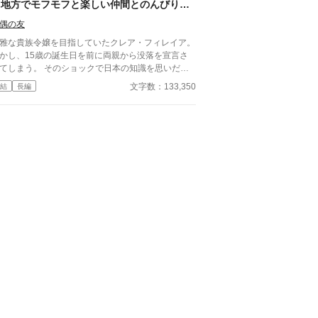
～地方でモフモフと楽しい仲間とのんびり楽
、迎えに来た」と。彼女は首を傾げた。「存じ上げ
しく生きます～
せんが、どちら様ですか？」——嘘ではなく、本当
偶の友
覚えていない。忘れることが、最も残酷な復讐にな
雅な貴族令嬢を目指していたクレア・フィレイア。
た。
かし、15歳の誕生日を前に両親から没落を宣言さ
まう。 そのショックで日本の知識を思いだ
、ブラック企業で働いていた記憶からスローライフ
文字数：133,350
結
長編
たいと気付いた。 両親に勧められた場所に逃
、そこで楽しいモフモフの仲間と家を建てる。 女
子たちと出会い仲良くなって一緒に住む、のんびり
い異世界生活。