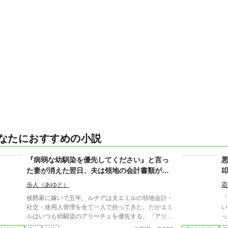
なたにおすすめの小説
『病弱な幼馴染を優先してください』と言っ
た妻が消えた翌日、夫は領地の会計書類が全
て白紙になっていることに気づいた
歩人（あゆと）
霜
侯爵家に嫁いで五年。ルチアは夫エミルの領地会計・
「う
社交・使用人管理を全て一人で担ってきた。だがエミ
い
ルはいつも幼馴染のアリーチェを優先する。「アリー
っ
チェは体が弱いんだ、お前とは違う」——その言葉を
気