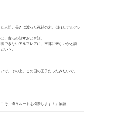
きた人間。長きに渡った死闘の末、倒れたアルフレ
のは、古老の話すおとぎ話。
制御できないアルフレアに、王都に来ないかと誘
るという。
たいで。その上、この国の王子だったみたいで。
世こそ、違うルートを模索します！」物語。