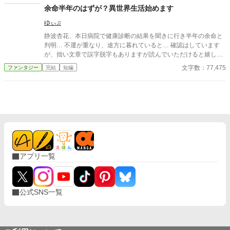
の脅威たる魔物はあっさり倒す。 「魔物の肉がうますぎる！ 腐
余命半年のはずが？異世界生活始めます
界で採れる野菜もうまい！」 「もっも～」 「建築も魔法を使えば
ゆぃ♫
簡単だし、水も魔法で出し放題だ」 病気になった聖獣の子狼が
やってきたり、腐界で人知れず過ごしてきたエルフ族が仲間にな
静波杏花、本日病院で健康診断の結果を聞きに行き半年の余命と
ったり。 これは後に至高神の使徒の弟子にして、聖獣の友、エ
判明… 不運が重なり、途方に暮れていると… 確認はしています
ルフの守護者、人族の救世主と呼ばれることになる偉大なるティ
が、拙い文章で誤字脱字もありますが読んでいただけると嬉しい
ル・リッシュの腐界開拓の物語である。 ※ネオページ、小説家に
です。
文字数：77,475
ファンタジー
完結
短編
なろう、カクヨムでも公開しています
アプリ一覧
公式SNS一覧