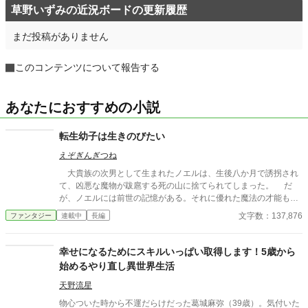
草野いずみの近況ボードの更新履歴
まだ投稿がありません
このコンテンツについて報告する
あなたにおすすめの小説
転生幼子は生きのびたい
えぞぎんぎつね
大貴族の次男として生まれたノエルは、生後八か月で誘拐され
て、凶悪な魔物が跋扈する死の山に捨てられてしまった。 だ
が、ノエルには前世の記憶がある。それに優れた魔法の才能も。
神獣の猫シルヴァに拾われたノエルは、親を亡くした赤ちゃん
文字数：137,876
ファンタジー
連載中
長編
の聖獣犬と一緒に、神獣のお乳を飲んで大きくなる。 たくまし
く育ったノエルはでかい赤ちゃん犬と一緒に、元気に楽しく暮ら
していくのだった。 一方、ノエルの生存を信じている両親はノ
幸せになるためにスキルいっぱい取得します！5歳から
エルを救出するために様々な手段を講じていくのだった。 ※ネオ
始めるやり直し異世界生活
ページ、カクヨムにも掲載しています
天野流星
物心ついた時から不運だらけだった葛城麻弥（39歳）。気付いた