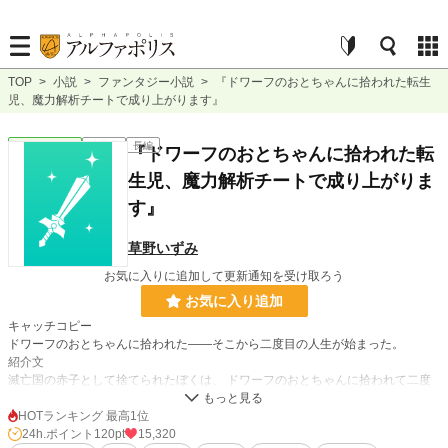
TOP
>
小説
>
ファンタジー小説
>
『ドワーフのおとちゃんに拾われた転生
児、魔力解析チートで成り上がります』
ファンタジー
連載中
長編
『ドワーフのおとちゃんに拾われた転
生児、魔力解析チートで成り上がりま
す』
草野いずみ
お気に入りに追加して更新通知を受け取ろう
お気に入り追加
キャッチコピー
ドワーフのおとちゃんに拾われた——そこから二度目の人生が始まった。
紹介文
滅亡国の赤子として捨てられたぼくは、 ドワーフのおとちゃんに拾われて二度
目の人生を始めた。 三歳で魔力の流れを読み、 魔法の仕組みを理解し、 鍛冶場
を最適化するほどのチート能力 【魔力解析】 を開花させる。 これは、ドワーフ
HOTランキング 最高1位
の温かな愛に育てられた転生児が、 魔力工学と合理主…
24h.ポイント
120pt
15,320