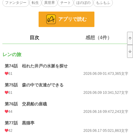
ファンタジー
転生
異世界
チート
ほのぼの
もふもふ
小説
9,568 位 / 228,779 件
アプリで読む
ファンタジー
1,925 位 / 53,308 件
お気に入り
628
目次
感想（4件）
24h.ポイント
120 pt
文字数
149,755
レンの旅
更新日時
2026.06.29 14:54
第74話 枯れた井戸の水脈を探せ
初回公開日時
2026.05.27 18:33
61
2026.06.09 01:47
3,365文字
週間ポイント
2,599 pt (3,815 位)
第75話 森の中で友達ができる
月間ポイント
10,009 pt (4,501 位)
61
2026.06.09 10:34
1,527文字
年間ポイント
160,304 pt (3,913 位)
第76話 交易船の座礁
44
2026.06.16 09:47
2,243文字
累計ポイント
161,069 pt (22,878 位)
第77話 黒猫亭
42
2026.06.17 05:02
1,863文字