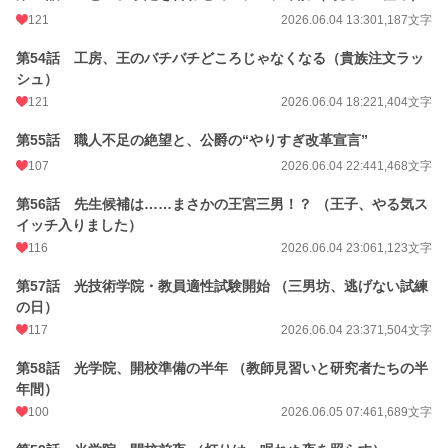
121
2026.06.04 13:30
1,187文字
第54話 工房、王のバチバチどころじゃなくなる（貴族注文ラッ
シュ）
121
2026.06.04 18:22
1,404文字
第55話 職人不足の絶望と、公爵の“やりすぎ改革宣言”
107
2026.06.04 22:44
1,468文字
第56話 先生候補は……まさかの王宮三男！？ （王子、やる気ス
イッチ入りました）
116
2026.06.04 23:06
1,123文字
第57話 光技術学院・教員適性試験開始 （三男坊、逃げない試練
の日）
117
2026.06.04 23:37
1,504文字
第58話 光学院、開校準備の半年 （教師見習いと研究者たちの半
年間）
100
2026.06.05 07:46
1,689文字