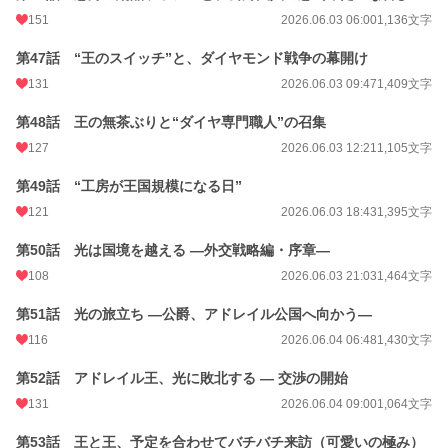
151
2026.06.03 06:00
1,136文字
第47話 “王のスイッチ”と、ダイヤモンド戦争の幕開け
131
2026.06.03 09:47
1,409文字
第48話 王の無茶ぶりと“ダイヤ専門職人”の召集
127
2026.06.03 12:21
1,105文字
第49話 “工房が王国規模になる日”
121
2026.06.03 18:43
1,395文字
第50話 光は国境を越える ―外交戦略編・序章―
108
2026.06.03 21:03
1,464文字
第51話 光の旅立ち ―公爵、アドレイル公国へ向かう―
116
2026.06.04 06:48
1,430文字
第52話 アドレイル王、光に敗北する ― 交渉の開始
131
2026.06.04 09:00
1,064文字
第53話 王と王、予定を合わせてバチバチ来訪（可愛いの極み）