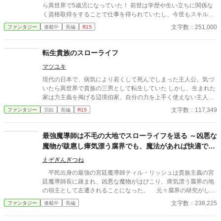
ら異世界で5歳児になっていた！ 前世は学歴や生い立ちに関係な
く資格取得をすることで仕事を得られていたし、今世もスキルい
っぱい取得して、今度こそ幸せな人生を送ってみせる！ テイマー
文字数：251,000
ファンタジー
連載中
長編
R15
として、モフモフ家族を増やしたり、前世の知識で商品を開発し
たり─。 やりたいこと、興味があることをどんどんやっていくう
ちに、次々とスキルが増えていく！？ 努力を惜しまないマヤが素
転生貴族のスローライフ
敵な人達に愛されながら、見守られながら、一流冒険者になって
マツユキ
いく。 不運だらけのOLが、5歳から始める幸せな異世界やり直し
人生。
現代の日本で、病気により若くして死んでしまった主人公。気づ
いたら異世界で貴族の三男として転生していた しかし、生まれた
家は力主義を掲げる辺境伯家。自分の力を上手く使えない主人公
は、追放されてしまう事に。しかも、追放先は誰も足を踏み入れ
文字数：117,349
ファンタジー
完結
長編
R15
ようとはしない場所だった これは、転生者である主人公が最凶の
地で、国よりも最強の街を起こす物語である ＊基本は１日空けて
更新したいと思っています。連日更新をする場合もありますの
最強魔導師は不毛の大地でスローライフを送る ～凶悪な
で、よろしくお願いします
魔物が跋扈し瘴気漂う腐界でも、魔法があれば快適です
～
えぞぎんぎつね
平民出身の最強の宮廷魔導師ティル・リッシュは貴族主義の宮
廷魔導師長に疎まれ、凶悪な魔物がはびこり、瘴気漂う腐界の地
の領主として左遷されることになった。 元々腐界の研究がした
かったティルはこれ幸いと辞令を受けて任地に向かう。 途中で
文字数：238,225
ファンタジー
連載中
長編
仲間になった聖獣の子牛のモラクスと共に腐界で快適なスローラ
イフを始めたのだった。 瘴気は自作の結界で完全に防ぎ、人族