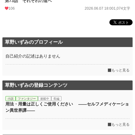
第73話 それぞれの道へ
106
2026.06.07 18:00
1,074文字
草野いずみのプロフィール
自己紹介の記述はありません
もっと見る
草野いずみの登録コンテンツ
小説
ファンタジー
連載中
長編
用法・用量は正しくご使用ください ――セルフメディケーショ
ン異世界譚――
もっと見る