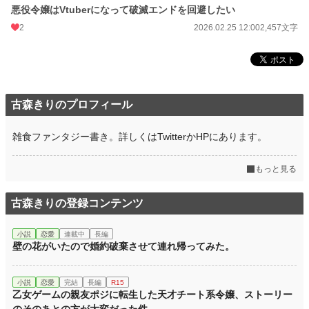
悪役令嬢はVtuberになって破滅エンドを回避したい
2
2026.02.25 12:00
2,457文字
古森きりのプロフィール
雑食ファンタジー書き。詳しくはTwitterかHPにあります。
もっと見る
古森きりの登録コンテンツ
小説
恋愛
連載中
長編
壁の花がいたので婚約破棄させて連れ帰ってみた。
小説
恋愛
完結
長編
R15
乙女ゲームの親友ポジに転生した天才チート系令嬢、ストーリー