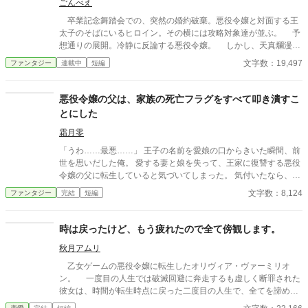
ごんべえ
卒業記念舞踏会での、突然の婚約破棄。悪役令嬢と対面する王
太子のそばにいるヒロイン。その横には攻略対象達が並ぶ。 予
想通りの展開。冷静に反論する悪役令嬢。 しかし、天真爛漫で
優しさが売りのはずのヒロインの瞳を見た瞬間、背筋に冷たいも
文字数：19,497
ファンタジー
連載中
短編
のが走る。 ゲームの知識を活用し、定められた運命にあらが
い、「自分の人生」を歩んだのは、、、 ※本作は生成AIによる文
章案をもとに、作者が取捨選択・加筆修正して制作した作品で
悪役令嬢の父は、家族の死亡フラグをすべて叩き潰すこ
す。 構成、設定は作者によるものです。 賞・出版申請を目的と
とにした
した作品ではありません。
霜月零
「うわ……最悪……」 王子の名前を愛娘の口からきいた瞬間、前
世を思いだした俺。 愛する妻と娘を失って、王家に復讐する悪役
令嬢の父に転生していると気づいてしまった。 気付いたなら、妻
と娘の死亡フラグは破壊するよ。 まだ二人とも生きてるからね。
文字数：8,124
ファンタジー
完結
短編
物語の通りになんて、させるか！ ※他サイトにも掲載中
時は戻ったけど、もう疲れたので全て傍観します。
秋月アムリ
乙女ゲームの悪役令嬢に転生したオリヴィア・ヴァーミリオ
ン。 一度目の人生では破滅回避に奔走するも虚しく断罪された
彼女は、時間が転生時点に戻った二度目の人生で、全てを諦めて
いた。 もう疲れた。どうせ無駄なら、せめて断罪の日まで穏や