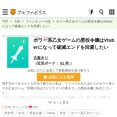
TOP
>
小説
>
ファンタジー小説
>
ホラー系乙女ゲームの悪役令嬢はVtuber
になって破滅エンドを回避したい
ファンタジー
連載中
長編
R15
ホラー系乙女ゲームの悪役令嬢はVtub
erになって破滅エンドを回避したい
古森きり
（近況ボード：
41 件
）
お気に入りに追加して更新通知を受け取ろう
お気に入り追加
理不尽かつオカルトな方法で殺された私は、リリースされたばかりのホラー系ス
マホ乙女ゲーム『宵闇の光はラピスラズリの導きで』の悪役令嬢に転生してい
た。
ヒロインに浄霊されるラスボスの祟り神になる最期なんて、死んでも回避した
い！
幸い転生したのは６歳。
24h.ポイント
7pt
446
今から自分を鍛えて鍛えて鍛えまくって、逆に高明な祈祷師になって稼いで稼い
異世界
転生
悪役令嬢
Vtube
幼女
ホラー系乙女ゲーム
で稼ぎまくってやるわ！