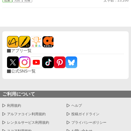
文字数：23,166
恋愛
完結
短編
かに眠って過ごしたい──そう願い、積極的に引きこもり傍観を決
め込むオリヴィア。 だが、一周目では冷淡だったはずの婚約
者・セドリック王子が、なぜか彼女に献身的な優しさを見せ、
「今度こそ、私が君を守る」と誓うのだ。 運命に抗う気力さえ
失った令嬢が、思いがけない波乱に巻き込まれていく。全てを諦
めたはずの人生で、彼女を待ち受ける未来とは──
アプリ一覧
公式SNS一覧
ご利用について
利用規約
ヘルプ
アルファコイン利用規約
投稿ガイドライン
レンタルサービス利用規約
プライバシーポリシー