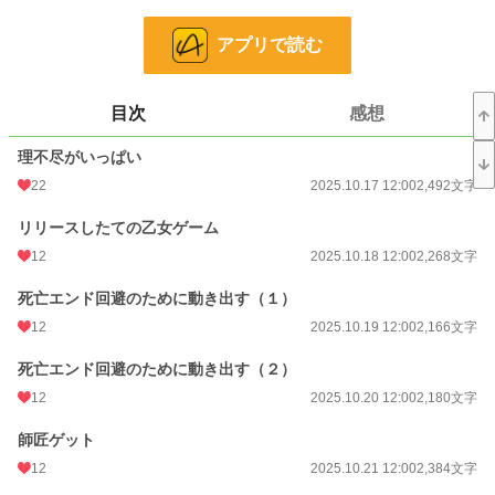
小説家になろう、カクヨム、アルファポリス、ノベルアップ+、ベリーズカフ
アプリで読む
ェ、Nolaノベルズに掲載します。
小説
37,069 位 / 228,589 件
目次
感想
ファンタジー
5,859 位 / 53,248 件
理不尽がいっぱい
お気に入り
26
22
2025.10.17 12:00
2,492文字
24h.ポイント
7 pt
リリースしたての乙女ゲーム
12
2025.10.18 12:00
2,268文字
文字数
294,221
死亡エンド回避のために動き出す（１）
更新日時
2026.02.25 12:00
12
2025.10.19 12:00
2,166文字
初回公開日時
2025.10.17 12:00
死亡エンド回避のために動き出す（２）
週間ポイント
105 pt (33,630 位)
12
2025.10.20 12:00
2,180文字
月間ポイント
392 pt (39,023 位)
師匠ゲット
年間ポイント
37,822 pt (12,875 位)
12
2025.10.21 12:00
2,384文字
累計ポイント
37,864 pt (51,718 位)