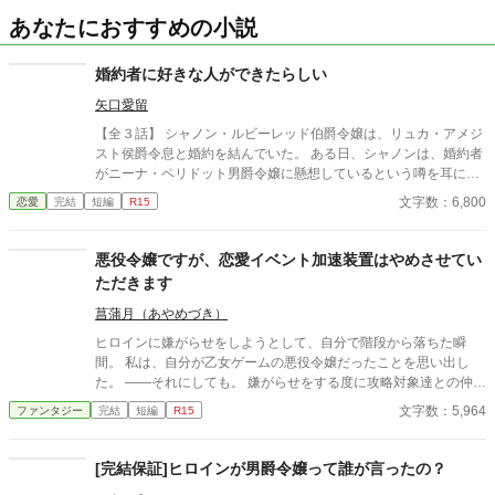
あなたにおすすめの小説
婚約者に好きな人ができたらしい
矢口愛留
【全３話】 シャノン・ルビーレッド伯爵令嬢は、リュカ・アメジ
スト侯爵令息と婚約を結んでいた。 ある日、シャノンは、婚約者
がニーナ・ペリドット男爵令嬢に懸想しているという噂を耳にす
る。 シャノンは断罪を回避するため、リュカとの婚約を円満に解
文字数：6,800
恋愛
完結
短編
R15
消しようとするが――。 ※ エブリスタに習作として掲載したもの
を改稿した作品です。 ※ 小説家になろうにも掲載しています。
悪役令嬢ですが、恋愛イベント加速装置はやめさせてい
ただきます
菖蒲月（あやめづき）
ヒロインに嫌がらせをしようとして、自分で階段から落ちた瞬
間。 私は、自分が乙女ゲームの悪役令嬢だったことを思い出し
た。 ――それにしても。 嫌がらせをする度に攻略対象達との仲が
深まるなんて、こちら完全に“恋愛イベント加速装置”では？ そん
文字数：5,964
ファンタジー
完結
短編
R15
な気持ちの悪い役回りは御免だ。 そうして悪役令嬢をやめた結
果、何故か周囲の様子が変わり始めて――。 ※「小説家になろ
う」でも投稿しています。
[完結保証]ヒロインが男爵令嬢って誰が言ったの？