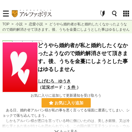
TOP
>
小説
>
恋愛小説
>
どうやら婚約者が私と婚約したくなかったような
ので婚約解消させて頂きます。後、うちを金蔓にしようとした事はゆるしません
恋愛
完結
短編
R15
どうやら婚約者が私と婚約したくなか
ったようなので婚約解消させて頂きま
す。後、うちを金蔓にしようとした事
はゆるしません
しげむろ ゆうき
（近況ボード：
5 件
）
お気に入りに追加して更新通知を受け取ろう
お気に入り追加
ある日、婚約者アルバン様が私の事を悪く言ってる場面に遭遇してしまい、シ
ョックで落ち込んでしまう。
しかもアルバン様が悪口を言っている時に側にいたのは、美しき銀狼、又は冷
酷な牙とあだ名が付けられ恐れられている、この国の第三王子ランドール・ウル
フイット様だったのだ。