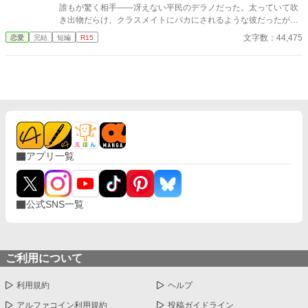
誰もが驚く相手――冴えない平民のデラノだった。太っていて吹
き出物だらけ、クラスメイトにバカにされるような彼だったが、
エレノアはそんなデラノに同情し、彼を変えようと決意する。 エ
文字数：44,475
恋愛
完結
短編
R15
レノアの尽力により、デラノは見違えるほど格好良く変身し、学
園の女子たちから憧れの存在となる。彼女の用意した特別な食事
や、励ましの言葉に支えられ、自信をつけたデラノ。しかし、彼
の心は次第に傲慢に変わっていく･･････ エレノアの献身を忘れ、
身分の差にあぐらをかきはじめるデラノ。そんな彼に待っていた
のは･･････ ※異世界、ゆるふわ設定。
アプリ一覧
公式SNS一覧
ご利用について
利用規約
ヘルプ
アルファコイン利用規約
投稿ガイドライン