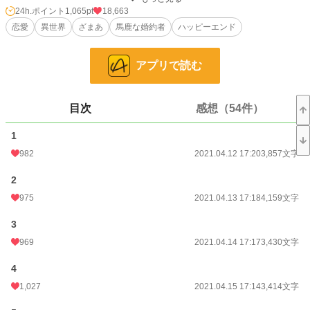
だから、問い詰めようにもきっと関わってくるであろう第三王子が怖くて、私
24h.ポイント
1,065pt
18,663
は誰にも相談できずにいたのだがなぜか第三王子が……。
恋愛
異世界
ざまあ
馬鹿な婚約者
ハッピーエンド
○○sideあり
全20話
アプリで読む
小説
1,210 位 / 228,623 件
目次
感想（54件）
恋愛
666 位 / 66,322 件
1
お気に入り
4,352
982
2021.04.12 17:20
3,857文字
24h.ポイント
1,065 pt
2
文字数
75,436
975
2021.04.13 17:18
4,159文字
更新日時
2021.05.01 17:21
3
初回公開日時
2021.04.12 17:20
969
2021.04.14 17:17
3,430文字
初回完結日時
2021.05.01 17:21
4
週間ポイント
12,649 pt (761 位)
1,027
2021.04.15 17:14
3,414文字
月間ポイント
27,268 pt (1,740 位)