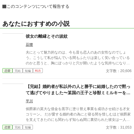
このコンテンツについて報告する
あなたにおすすめの小説
彼女の離縁とその波紋
豆狸
夫にとって魅力的なのは、今も昔も恋人のあの女性なのでしょ
う。こうして私が悩んでいる間もふたりは楽しく笑い合っている
のかと思うと、胸にぽっかりと穴が開いたような気持ちになりま
した。 ※子どもに関するセンシティブな内容があります。
文字数：20,606
恋愛
完結
短編
R15
【完結】婚約者が私以外の人と勝手に結婚したので黙っ
て逃げてやりました〜某国の王子と珍獣ミミルキーを愛
でます〜
平川
侯爵家の莫大な借金を黒字に塗り替え事業を成功させ続ける才女
コリーン。 だが愛する婚約者の為にと寝る間を惜しむほど侯爵家
を支えてきたのにも関わらず知らぬ間に裏切られた彼女は一人、
誰にも何も告げずに屋敷を飛び出した。 流れ流れて辿り着いたの
文字数：31,053
恋愛
完結
短編
は獣人が治めるバムダ王国。珍獣ミミルキーが生息するマサラヤ