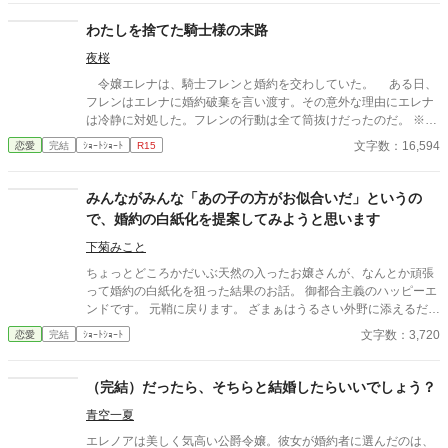
マン島でこの国の第一王子ウィンダムに偶然出会い、強引に王宮
に連れ去られミミルキーの生態調査に参加する事に！？ 魔法使い
わたしを捨てた騎士様の末路
のウィンロードである王子に溺愛され珍獣に癒されたコリーンは
夜桜
少しずつ自分を取り戻していく。 そして追い掛けて来た元婚約者
に対して少女であった彼女が最後に出した答えとは…？ 完結済全
令嬢エレナは、騎士フレンと婚約を交わしていた。 ある日、
6話 2026.1月 連載版も投稿してます（本編完結済）
フレンはエレナに婚約破棄を言い渡す。その意外な理由にエレナ
は冷静に対処した。フレンの行動は全て筒抜けだったのだ。 ※連
載
文字数：16,594
恋愛
完結
ｼｮｰﾄｼｮｰﾄ
R15
みんながみんな「あの子の方がお似合いだ」というの
で、婚約の白紙化を提案してみようと思います
下菊みこと
ちょっとどころかだいぶ天然の入ったお嬢さんが、なんとか頑張
って婚約の白紙化を狙った結果のお話。 御都合主義のハッピーエ
ンドです。 元鞘に戻ります。 ざまぁはうるさい外野に添えるだ
け。 小説家になろう様でも投稿しています。
文字数：3,720
恋愛
完結
ｼｮｰﾄｼｮｰﾄ
（完結）だったら、そちらと結婚したらいいでしょう？
青空一夏
エレノアは美しく気高い公爵令嬢。彼女が婚約者に選んだのは、