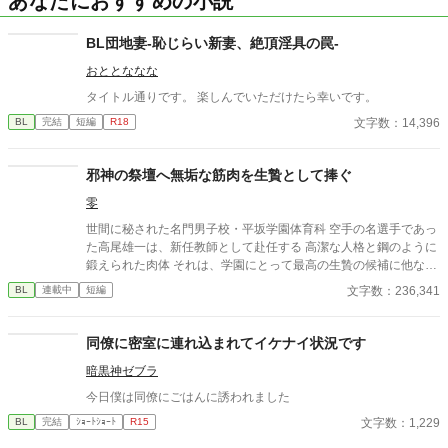
あなたにおすすめの小説
BL団地妻-恥じらい新妻、絶頂淫具の罠-
おととななな
タイトル通りです。 楽しんでいただけたら幸いです。
文字数：14,396
BL
完結
短編
R18
邪神の祭壇へ無垢な筋肉を生贄として捧ぐ
零
世間に秘された名門男子校・平坂学園体育科 空手の名選手であっ
た高尾雄一は、新任教師として赴任する 高潔な人格と鋼のように
鍛えられた肉体 それは、学園にとって最高の生贄の候補に他なら
なかった 至高の筋肉を持つ、精神を削られ意志をなくした青年を
文字数：236,341
BL
連載中
短編
太古の神に捧げるため、“水”、“風”、“土”の信奉者達が暗躍する 意
志をなくし筋肉の操り人形と化した“デク” 消える教師 山奥の男子
校で繰り広げられるダークファンタジー
同僚に密室に連れ込まれてイケナイ状況です
暗黒神ゼブラ
今日僕は同僚にごはんに誘われました
文字数：1,229
BL
完結
ｼｮｰﾄｼｮｰﾄ
R15