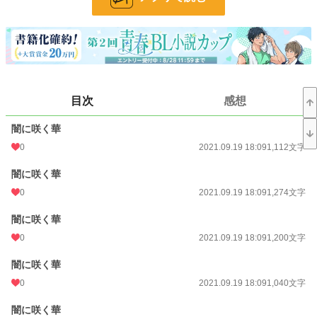
BL
31,412 位 / 31,412 件
お気に入り
17
24h.ポイント
0 pt
文字数
59,679
目次
感想
更新日時
2021.10.03 00:00
闇に咲く華
初回公開日時
2021.09.19 18:09
0
2021.09.19 18:09
1,112文字
初回完結日時
2021.10.03 07:15
闇に咲く華
0
2021.09.19 18:09
1,274文字
週間ポイント
0 pt (228,743 位)
闇に咲く華
月間ポイント
14 pt (108,258 位)
0
2021.09.19 18:09
1,200文字
年間ポイント
594 pt (98,296 位)
闇に咲く華
累計ポイント
9,703 pt (97,935 位)
0
2021.09.19 18:09
1,040文字
闇に咲く華