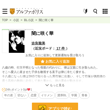
TOP
>
小説
>
BL小説
>
闇に咲く華
BL
完結
長編
R18
闇に咲く華
吉良龍美
（近況ボード：
17 件
）
お気に入りに追加して更新通知を受け取ろう
お気に入り追加
八歳の時、行方不明となった母親の代わりに、律は父親に引き取られた。
そこへ愛人に産ませた子供を敵視する直子は律に冷たく接する。
十八歳になった律はSNSで知り合った男竹塚に出逢い、そして竹塚が偶然律の
通う高校の教師に赴任して来た事から、律の運命が動き出す。
交通事故で意識不明だった長男、浩一が十年ぶりに目覚め、律の出生の秘密が暴
かれる。
24h.ポイント
0pt
1
律の母親の行方、竹塚の律への想い。
年の差
切ない
恋愛
イケメン
濃厚BL
学園
青春
闇に咲く小さな華は何を語るのか。
アプリで読む
小説
228,743 位 / 228,743 件