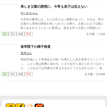
美しき父親の誘惑に、今宵も息子は抗えない
すいかちゃん
大学生の数馬には、人には言えない秘密があった。それは、実の
父親から身体の関係を強いられている事だ。次第に心まで父親に
取り込まれそうになった数馬は、彼女を作り父親との関係にピリ
オドを打とうとする。だが、父の誘惑は止まる事はなかった。 実
文字数：7,338
BL
完結
短編
R18
の親子による禁断の関係です。
皇帝陛下の精子検査
雲丹はち
弱冠25歳にして帝国全土の統一を果たした若き皇帝マクシミリア
ン。 しかし彼は政務に追われ、いまだ妃すら迎えられていなかっ
た。 このままでは世継ぎが産まれるかどうかも分からない。 焦れ
た官僚たちに迫られ、マクシミリアンは世にも屈辱的な『検査』
文字数：18,998
BL
完結
短編
R18
を受けさせられることに――!?