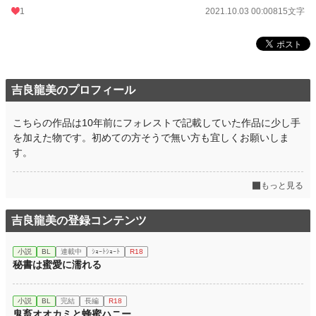
1
2021.10.03 00:00
815文字
吉良龍美のプロフィール
こちらの作品は10年前にフォレストで記載していた作品に少し手
を加えた物です。初めての方そうで無い方も宜しくお願いしま
す。
もっと見る
吉良龍美の登録コンテンツ
小説
BL
連載中
ｼｮｰﾄｼｮｰﾄ
R18
秘書は蜜愛に濡れる
小説
BL
完結
長編
R18
鬼畜オオカミと蜂蜜ハニー