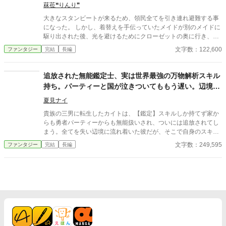
討伐まで、スキルを駆使して依頼をこなし、着実に経験値と信頼
菻莅❝りんり❞
を稼いでいくレントたち。プルは多彩なスキルを覚え、リンドは
大きなスタンビートが来るため、領民全てを引き連れ避難する事
驚異的な速度で成長を遂げる。 これは、ゴミスキルだと蔑まれた
になった。 しかし、着替えを手伝っていたメイドが別のメイドに
少年が、最強の仲間たちと共にどん底から成り上がり、やがて自
駆り出された後、光を避けるためにクローゼットの奥に行き、朝
分を捨てたパーティーや国に「もう遅い」と告げることになる、
早く起こされ、まだまだ眠かった僕はそのまま寝てしまった。用
文字数：122,600
ファンタジー
完結
長編
追放から始まる育成＆ざまぁファンタジー！
事を済ませたメイドが部屋に戻ってきた時、目に付く場所に僕が
居なかったので先に行ったと思い、開けっ放しだったクローゼッ
トを閉めて、メイドも急いで外へ向かった。 全員が揃ったと思っ
追放された無能鑑定士、実は世界最強の万物解析スキル
た一行はそのまま領地を後にした。 クローゼットの中に幼い子供
持ち。パーティーと国が泣きついてももう遅い。辺境で
が一人、取り残されている事を知らないまま
美少女とスローライフ（？）を送る
夏見ナイ
貴族の三男に転生したカイトは、【鑑定】スキルしか持てず家か
らも勇者パーティーからも無能扱いされ、ついには追放されてし
まう。全てを失い辺境に流れ着いた彼だが、そこで自身のスキル
が万物の情報を読み解く最強スキル【万物解析】だと覚醒する！
文字数：249,595
ファンタジー
完結
長編
隠された才能を見抜いて助けた美少女エルフや獣人と共に、カイ
トは辺境の村を豊かにし、古代遺跡の謎を解き明かし、強力な魔
物を従え、着実に力をつけていく。一方、カイトを切り捨てた元
パーティーと王国は凋落の一途を辿り、彼の築いた豊かさに気づ
くが……もう遅い！ 不遇から成り上がる、痛快な逆転劇と辺境ス
ローライフ（？）が今、始まる！