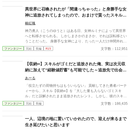
る。 しかし例外というのはどの世界にも存在し、魔力を持つ人間
の中にもごく稀に魔法適性が全くない状態で産まれてくる人も…
異世界に召喚されたが「間違っちゃった」と身勝手な女
そんな主人公、リデックが5歳になったある日…ふと前世の記憶
神に追放されてしまったので、おまけで貰ったスキルで
を思い出し、魔法適性に関係の無い変化魔法に目をつける。 しか
凡人の俺は頑張って生き残ります！
しその魔法は『魔物に変身する』というもので人々からはあまり
椿紅颯
好意的に思われていない魔法だった。 …はたして主人公の運命や
神乃勇人（こうのゆうと）はある日、女神ルミナによって異世界
いかに…
へと転移させられる。 しかしまさかのまさか、それは誤転移とい
うことだった。 身勝手な女神により、たった一人だけ仲間外れに
された挙句の果てに粗雑に扱われ、ほぼ投げ捨てられるようなか
文字数：112,951
ファンタジー
完結
長編
R15
たちで異世界の地へと下ろされてしまう。 そんな踏んだり蹴った
りな、凡人主人公がおりなす異世界ファンタジー！
【収納∞】スキルがゴミだと追放された俺、実は次元収
納に加えて“経験値貯蓄”も可能でした～追放先で出会っ
たもふもふスライムと伝説の竜を育成〜
あーる
「役立たずの荷物持ちはもういらない」 貢献してきた勇者パーテ
ィーから、スキル【収納∞】を「大した量も入らないゴミスキ
ル」だと誤解されたまま追放されたレント。 しかし、彼のスキル
は文字通り『無限』の容量を持つ次元収納に加え、得た経験値を
文字数：186,435
ファンタジー
完結
長編
貯蓄し、仲間へ『分配』できる超チート能力だった！ 失意の中、
追放先の森で出会ったのは、もふもふで可愛いスライムの「プ
ル」と、古代の祭壇で孵化した伝説の竜の幼体「リンド」。レン
一人、辺境の地に置いていかれたので、迎えが来るまで
トは隠していたスキルを解放し、唯一無二の仲間たちを最強へと
生き延びたいと思います
育成することを決意する！ 辺境の村を拠点に、薬草採取から魔物