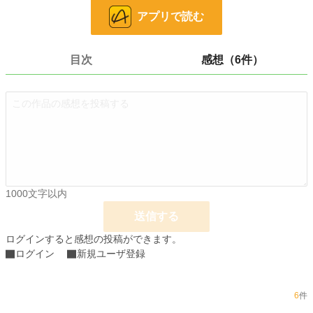
アプリで読む
小説
19,257 位 / 228,725 件
恋愛
8,365 位 / 66,356 件
目次
感想（6件）
お気に入り
822
24h.ポイント
35 pt
文字数
19,133
更新日時
2021.10.15 02:09
初回公開日時
2021.10.11 08:40
1000文字以内
初回完結日時
2021.10.15 02:09
送信する
週間ポイント
1,055 pt (8,602 位)
ログインすると感想の投稿ができます。
月間ポイント
3,465 pt (11,043 位)
ログイン
新規ユーザ登録
年間ポイント
71,955 pt (7,851 位)
累計ポイント
398,231 pt (12,433 位)
6
件