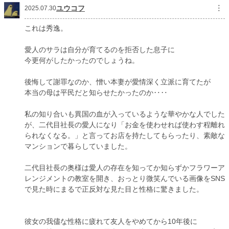
ユウコフ
︙
2025.07.30
これは秀逸。
愛人のサラは自分が育てるのを拒否した息子に
今更何がしたかったのでしょうね。
後悔して謝罪なのか、憎い本妻が愛情深く立派に育てたが
本当の母は平民だと知らせたかったのか‥‥
私の知り合いも異国の血が入っているような華やかな人でした
が、二代目社長の愛人になり「お金を使わせれば使わす程離れ
られなくなる。」と言ってお店を持たしてもらったり、素敵な
マンションで暮らしていました。
二代目社長の奥様は愛人の存在を知ってか知らずかフラワーア
レンジメントの教室を開き、おっとり微笑んでいる画像をSNS
で見た時にまるで正反対な見た目と性格に驚きました。
彼女の我儘な性格に疲れて友人をやめてから10年後に