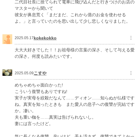
二代目社長に捨てられて電車に飛び込んだと行きつけのお店の
マスターから聞いて
彼女が鼻息荒く「まだまだ、これから億のお金を使わせる
よ。」と言っていたのを思い出して少し悲しくなりました。
kokekokko
︙
2025.05.17
大大大好きでした！！お祖母様の言葉の深さ、そして与える愛
の深さ。何度も読みたいです。
こすや
︙
2025.05.09
めちゃめちゃ面白かった!
こういう復讐もありですね!
実子が実母を絞殺だなんて……ディオン……知らぬが仏様です
ね。真実を知ったときも また愛人の息子への復讐が完結です
か。凄い。
夫も重い枷を……真実は告げられないし。
妻には言ったけど。
気に長くなる復讐。辛いけど、手も汚さず 復讐できてよかっ