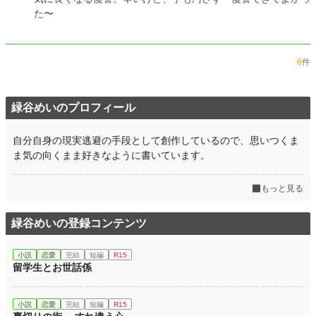
た〜
6
件
緑谷めいのプロフィール
自分自身の現実逃避の手段として創作しているので、思いつくま
ま気の向くまま好きなように書いています。
もっと見る
緑谷めいの登録コンテンツ
小説
恋愛
完結
短編
R15
留学生とお世話係
小説
恋愛
完結
短編
R15