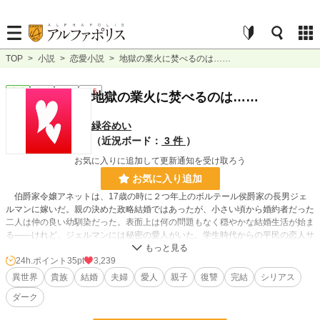
TOP
>
小説
>
恋愛小説
>
地獄の業火に焚べるのは……
恋愛
完結
短編
R15
地獄の業火に焚べるのは……
緑谷めい
（近況ボード：
3 件
）
お気に入りに追加して更新通知を受け取ろう
お気に入り追加
伯爵家令嬢アネットは、17歳の時に２つ年上のボルテール侯爵家の長男ジェ
ルマンに嫁いだ。親の決めた政略結婚ではあったが、小さい頃から婚約者だった
二人は仲の良い幼馴染だった。表面上は何の問題もなく穏やかな結婚生活が始ま
る――けれど、ジェルマンには秘密の愛人がいた。学生時代からの平民の恋人サ
ラとの関係が続いていたのである。
やがてアネットは男女の双子を出産した。「ディオン」と名付けられた男児は
24h.ポイント
35pt
3,239
ジェルマンそっくりで、「マドレーヌ」と名付けられた女児はアネットによく似
異世界
貴族
結婚
夫婦
愛人
親子
復讐
完結
シリアス
ていた。
ダーク
※ 全５話完結予定