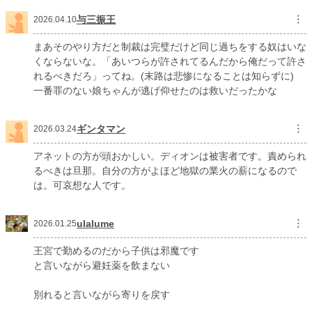
与三振王
︙
2026.04.10
まあそのやり方だと制裁は完璧だけど同じ過ちをする奴はいな
くならないな。「あいつらが許されてるんだから俺だって許さ
れるべきだろ」ってね。(末路は悲惨になることは知らずに)
一番罪のない娘ちゃんが逃げ仰せたのは救いだったかな
ギンタマン
︙
2026.03.24
アネットの方が頭おかしい。ディオンは被害者です。責められ
るべきは旦那。自分の方がよほど地獄の業火の薪になるので
は。可哀想な人です。
ulalume
︙
2026.01.25
王宮で勤めるのだから子供は邪魔です
と言いながら避妊薬を飲まない
別れると言いながら寄りを戻す