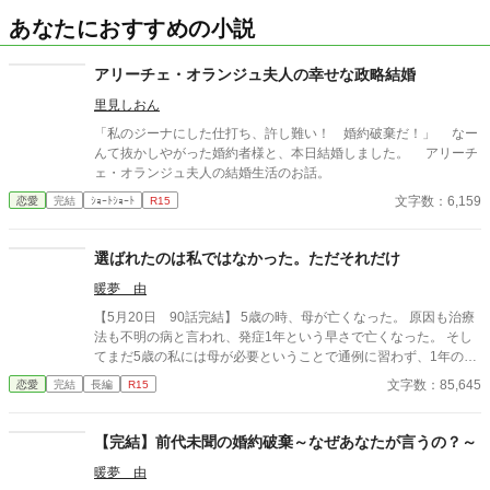
あなたにおすすめの小説
アリーチェ・オランジュ夫人の幸せな政略結婚
里見しおん
「私のジーナにした仕打ち、許し難い！ 婚約破棄だ！」 なー
んて抜かしやがった婚約者様と、本日結婚しました。 アリーチ
ェ・オランジュ夫人の結婚生活のお話。
文字数：6,159
恋愛
完結
ｼｮｰﾄｼｮｰﾄ
R15
選ばれたのは私ではなかった。ただそれだけ
暖夢 由
【5月20日 90話完結】 5歳の時、母が亡くなった。 原因も治療
法も不明の病と言われ、発症1年という早さで亡くなった。 そし
てまだ5歳の私には母が必要ということで通例に習わず、1年の喪
に服すことなく新しい母が連れて来られた。彼女の隣には不思議
文字数：85,645
恋愛
完結
長編
R15
なことに父によく似た女の子が立っていた。私とあまり変わらな
いくらいの歳の彼女は私の2つ年上だという。 これからは姉と呼
ぶようにと言われた。 そして、私が14歳の時、突然謎の病を発症
【完結】前代未聞の婚約破棄～なぜあなたが言うの？～
した。 母と同じ原因も治療法も不明の病。母と同じ症状が出始め
暖夢 由
た時に、この病は遺伝だったのかもしれないと言われた。それは