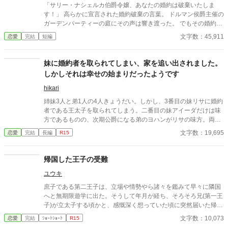
私が社交界デビューするはずの年だった。 私は社交界デビューす
「サリー・ナシェルカ伯爵令嬢、あなたの婚約は破棄いたしま
ることは叶わず、そのまま治療することになった。 たまに調子が
す！」 高らかに宣言された婚約破棄の言葉。 ドルマン侯爵主催の
いい日もあるが、社交界に出席する予定の日には決まって体調を
ガーデンパーティーの庭にその声は響き渡った。 でもその婚約破
崩した。医者は緊張して体調を崩してしまうのだろうといった。
棄、どうしてあなたが言うのですか？ 2021/7/18 HOTランキング
文字数：45,911
恋愛
完結
短編
でも最近はグレン様が会いに来ると約束してくれた日にも必ず体
1位 ありがとうございます。 2021/7/20 総合ランキング1位 あ
調を崩すようになってしまった。それでも以前はグレン様が心配
りがとうございます
して、私の部屋で1時間ほど話をしてくれていたのに、最近はグ
妹に婚約者を取られてしまい、家を追い出されました。
レン様を姉が玄関で出迎え、2人で私の部屋に来て、挨拶だけし
しかしそれは幸せの始まりだったようです
て、2人でお茶をするからと消えていくようになった。 でもそれ
も私の体調のせい。私が体調さえ崩さなければ…… 今では月の半
hikari
分はベットで過ごさなければいけないほどになってしまった。 で
姉妹3人と弟1人の4人きょうだい。しかし、3番目の妹リサに婚約
もある日婚約者の裏切りに気づいてしまう。 私は耐えられなかっ
者である王太子を取られてしまう。二番目の妹アイーダだけは味
た。 もうすべてに……… 病が治る見込みだってないのに。 なん
方であるものの、次期公爵になる弟のヨハンがリサの味方。両親
て滑稽なのだろう。 もういや…… 誰からも愛されないのも 誰か
は無関心。ヨハンによってローサは追い出されてしまう。
らも必要とされないのも 治らない病の為にずっとベッドで寝てい
文字数：19,695
恋愛
完結
長編
R15
なければいけないのも。 気付けば私は家の外に出ていた。 元々病
で外に出る事がない私には専属侍女などついていない。 特に今日
は症状が重たく、朝からずっと吐いていた為、父も義母も私が部
帰国した王子の受難
屋を出るなど夢にも思っていないのだろう。 私は死ぬ場所を探し
ユウキ
ていたのかもしれない。家よりも少しでも幸せを感じて死にたい
と。 これから出会う人がこれまでの生活を変えてくれるとも知ら
庶子である第二王子は、立場や情勢やら諸々を鑑みて早々に隣国
ずに。 --------------------------------------------- ※架空のお話です。 ※
へと無期限遊学に出た。そうして年月が経ち、そろそろ兄(第一王
設定が甘い部分があるかと思います。「仕方ないなぁ」とお赦し
子)が立太子する頃かと、感慨深く想っていた頃に突然届いた帰還
くださいませ。 ※現実世界とは異なりますのでご理解ください。
命令。 取り急ぎ舞い戻った祖国で見たのは、修羅場であった。
文字数：10,073
恋愛
完結
ｼｮｰﾄｼｮｰﾄ
R15