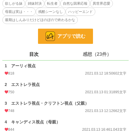
せん。残酷と感じるかどうかは人によるので、わかりませんが、残酷描写シーン
欲しがる妹
姉妹対決
転生者
自然な因果応報
異世界恋愛
はありません。最期はハッピーエンドで、ほのぼのと終わります。
母親は実は・・・
残酷シーンなし
ハッピーエンド
全5話
最期はしんみりだけどほのぼので終わるかな
小説
3,181 位 / 228,643 件
アプリで読む
恋愛
1,726 位 / 66,331 件
お気に入り
1,152
目次
感想（23件）
24h.ポイント
418 pt
1 アーリィ視点
文字数
5,066
818
2021.03.12 18:50
602文字
更新日時
2021.03.14 10:39
2 エストレラ視点
初回公開日時
2021.03.12 18:50
750
2021.03.13 01:31
895文字
初回完結日時
2021.03.14 10:40
3 エストレラ視点・クリフトン視点（父親）
748
2021.03.13 12:12
662文字
週間ポイント
3,704 pt (2,721 位)
4 キャンディス視点（母親）
月間ポイント
16,145 pt (2,914 位)
844
2021.03.13 16:46
1,043文字