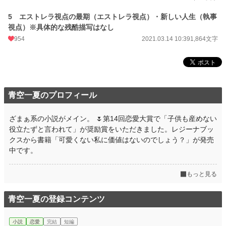
年間ポイント
163,665 pt (3,842 位)
5 エストレラ視点の最期（エストレラ視点）・新しい人生（執事
累計ポイント
780,761 pt (7,277 位)
視点）※具体的な残酷描写はなし
954
2021.03.14 10:39
1,864文字
青空一夏のプロフィール
ざまぁ系の小説がメイン。 🌷第14回恋愛大賞で「子供も産めない
役立たずと言われて」が奨励賞をいただきました。レジーナブッ
クスから書籍「可愛くない私に価値はないのでしょう？」が発売
中です。
もっと見る
青空一夏の登録コンテンツ
小説
恋愛
完結
短編