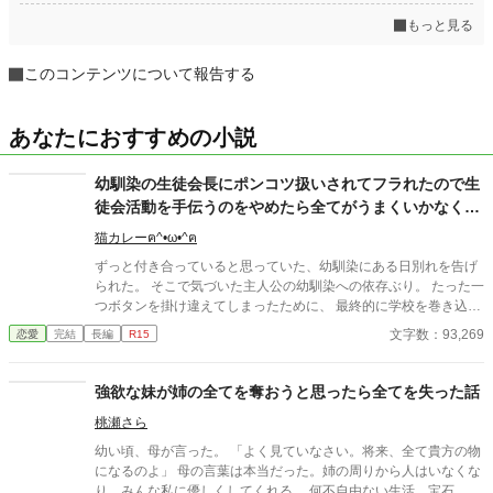
もっと見る
このコンテンツについて報告する
あなたにおすすめの小説
幼馴染の生徒会長にポンコツ扱いされてフラれたので生
徒会活動を手伝うのをやめたら全てがうまくいかなくな
り幼馴染も病んだ
猫カレーฅ^•ω•^ฅ
ずっと付き合っていると思っていた、幼馴染にある日別れを告げ
られた。 そこで気づいた主人公の幼馴染への依存ぶり。 たった一
つボタンを掛け違えてしまったために、 最終的に学校を巻き込む
大事件に発展していく。 主人公は幼馴染を取り戻すことが出来る
文字数：93,269
恋愛
完結
長編
R15
のか！？
強欲な妹が姉の全てを奪おうと思ったら全てを失った話
桃瀬さら
幼い頃、母が言った。 「よく見ていなさい。将来、全て貴方の物
になるのよ」 母の言葉は本当だった。姉の周りから人はいなくな
り、みんな私に優しくしてくれる。 何不自由ない生活、宝石、ド