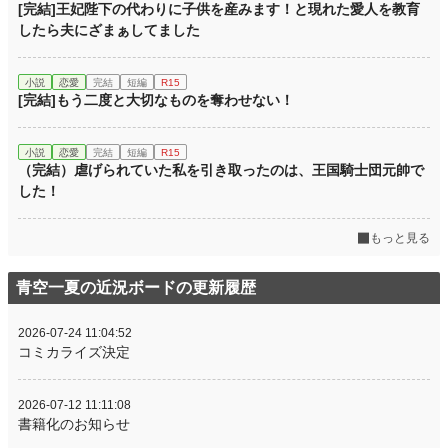
[完結]王妃陛下の代わりに子供を産みます！と現れた愛人を教育
したら夫にざまぁしてました
小説
恋愛
完結
短編
R15
[完結]もう二度と大切なものを奪わせない！
小説
恋愛
完結
短編
R15
（完結）虐げられていた私を引き取ったのは、王国騎士団元帥で
した！
もっと見る
青空一夏の近況ボードの更新履歴
2026-07-24 11:04:52
コミカライズ決定
2026-07-12 11:11:08
書籍化のお知らせ