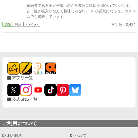
クサンダーに惹かれていく。 小説家になろう、カクヨムにも掲載
婚約者である王太子殿下のご学友達に陰口を叩かれていたけれ
しています。
ど、泣き寝入りなんて趣味じゃない。 ※ 小説家になろう、カクヨ
ムでも掲載しています
文字数：2,424
恋愛
完結
ｼｮｰﾄｼｮｰﾄ
アプリ一覧
公式SNS一覧
ご利用について
利用規約
ヘルプ