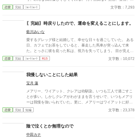
レスを手に入れた。惨めな姉に残ったのは婚約者だけ。 私は姉の
文字数：7,293
恋愛
完結
ｼｮｰﾄｼｮｰﾄ
全てを奪いたかった。 それなのに、どうして私はこんな目にあっ
ているの？ 姉の全てを奪うつもりが全てを失った妹の話。
〖完結〗時戻りしたので、運命を変えることにします。
藍川みいな
愛するグレッグ様と結婚して、幸せな日々を過ごしていた。 ある
日、カフェでお茶をしていると、暴走した馬車が突っ込んで来
た。とっさに彼を庇った私は、視力を失ってしまう。 目が見えな
くなってしまった私の目の前で、彼は使用人とキスを交わしてい
文字数：10,072
恋愛
完結
ｼｮｰﾄｼｮｰﾄ
R15
た。その使用人は、私の親友だった。 気付かれていないと思った
二人の行為はエスカレートしていき、私の前で、私のベッドで愛
し合うようになっていった。 それでもいつか、彼は戻って来てく
我慢しないことにした結果
れると信じて生きて来たのに、親友に毒を盛られて死んでしま
宝月 蓮
う。 ……と思ったら、なぜか事故に会う前に時が戻っていた。 絶
対に同じ間違いはしない。 設定ゆるゆるの、架空の世界のお話で
メアリー、ワイアット、クレアは幼馴染。いつも三人で過ごすこ
す。 全四話で完結になります。
とが多い。しかしクレアがわがままを言うせいで、いつもメアリ
ーは我慢を強いられていた。更に、メアリーはワイアットに好意
を寄せていたが色々なことが重なりワイアットはわがままなクレ
文字数：23,378
恋愛
完結
短編
アと婚約することになってしまう。失意の中、欲望に忠実なクレ
アの更なるわがままで追い詰められていくメアリー。そんなメア
リーを救ったのは、兄達の友人であるアレクサンダー。アレクサ
陰で泣くとか無理なので
ンダーはメアリーに、もう我慢しなくて良い、思いの全てを吐き
中田カナ
出してごらんと優しく包み込んでくれた。メアリーはそんなアレ