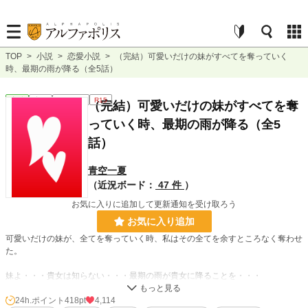
TOP
>
小説
>
恋愛小説
>
（完結）可愛いだけの妹がすべてを奪っていく
時、最期の雨が降る（全5話）
恋愛
完結
ｼｮｰﾄｼｮｰﾄ
R15
（完結）可愛いだけの妹がすべてを奪
っていく時、最期の雨が降る（全5
話）
青空一夏
（近況ボード：
47 件
）
お気に入りに追加して更新通知を受け取ろう
お気に入り追加
可愛いだけの妹が、全てを奪っていく時、私はその全てを余すところなく奪わせ
た。
妹よ・・・貴女は知らない・・・最期の雨が貴女に降ることを・・・
暗い、シリアスなお話です。ざまぁありですが、ヒロインがするわけではありま
24h.ポイント
418pt
4,114