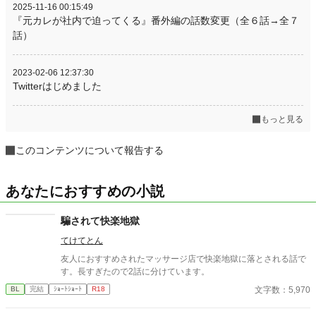
2025-11-16 00:15:49
『元カレが社内で迫ってくる』番外編の話数変更（全６話→全７
話）
2023-02-06 12:37:30
Twitterはじめました
もっと見る
このコンテンツについて報告する
あなたにおすすめの小説
騙されて快楽地獄
てけてとん
友人におすすめされたマッサージ店で快楽地獄に落とされる話で
す。長すぎたので2話に分けています。
文字数：5,970
BL
完結
ｼｮｰﾄｼｮｰﾄ
R18