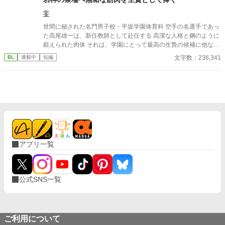
零
世間に秘された名門男子校・平坂学園体育科 空手の名選手であっ
た高尾雄一は、新任教師として赴任する 高潔な人格と鋼のように
鍛えられた肉体 それは、学園にとって最高の生贄の候補に他なら
なかった 至高の筋肉を持つ、精神を削られ意志をなくした青年を
文字数：236,341
BL
連載中
短編
太古の神に捧げるため、“水”、“風”、“土”の信奉者達が暗躍する 意
志をなくし筋肉の操り人形と化した“デク” 消える教師 山奥の男子
校で繰り広げられるダークファンタジー
アプリ一覧
公式SNS一覧
ご利用について