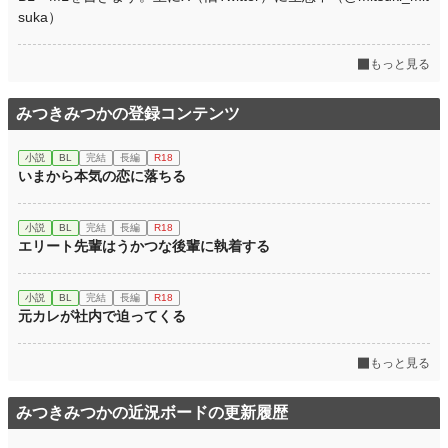
suka）
もっと見る
みつきみつかの登録コンテンツ
小説
BL
完結
長編
R18
いまから本気の恋に落ちる
小説
BL
完結
長編
R18
エリート先輩はうかつな後輩に執着する
小説
BL
完結
長編
R18
元カレが社内で迫ってくる
もっと見る
みつきみつかの近況ボードの更新履歴