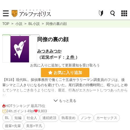
TOP
>
小説
>
BL小説
>
同僚の裏の顔
BL
完結
短編
R18
同僚の裏の顔
みつきみつか
（近況ボード：
2 件
）
お気に入りに追加して更新通知を受け取ろう
お気に入り追加
【R18】現代BL。探偵事務所で働く二十五歳サラリーマン調査員のフジは、後
輩シマと二人きりになるのを避けていた。尾行調査の待機時間に、暇つぶしと称
してシマとしごき合うようになり、最近、行為がエスカレートしつつあったから
だ。
ある夜、一週間の張りつき仕事に疲れて車で寝ていたフジのもとに、呼んでいな
いシマがやってくる。そしてモブ男女の野外セックス現場に出くわして覗き見を
HOTランキング 最高75位
するうちに、シマが興奮してきて――。
24h.ポイント
49pt
9,803
BL
短編
社会人
連続絶頂
執着攻め
ノンケ
カーセックス
◆要素◆
後輩×先輩
美形×平凡
イケメン後輩執着S攻×ノンケ先輩流され受。