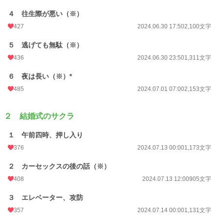
４ 往生際が悪い（※）
更新日時
2024.07.22 12:00
427
2024.06.30 17:50
2,100文字
初回公開日時
2024.06.30 00:00
５ 逃げても無駄（※）
初回完結日時
2024.07.01 09:21
436
2024.06.30 23:50
1,311文字
週間ポイント
302 pt (19,843 位)
６ 夜は長い（※）*
月間ポイント
1,932 pt (16,306 位)
485
2024.07.01 07:00
2,153文字
年間ポイント
30,566 pt (14,943 位)
２ 結婚式のサクラ
累計ポイント
188,516 pt (20,735 位)
１ 午前四時、押し入り
376
2024.07.13 00:00
1,173文字
２ カーセックスの後の話（※）
408
2024.07.13 12:00
905文字
３ エレベーター、攻防
357
2024.07.14 00:00
1,131文字