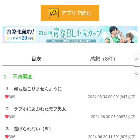
同じ職場。入社時期が違う同い年。
やや無理矢理です。
アプリで読む
性描写等は※をつけます。全体的にR18。
現代BL / 執着攻 / イケメン攻 / 同い年 / 平凡受 / ノンケ受 / 無理矢理 / 言葉責め /
淫語 / フェラ（攻→受、受→攻）/ 快楽堕ち / カーセックス / 一人称 / etc
◆注意事項◆
J庭で頒布予定の同人誌用に書く予定の短編の試し読み版です。
モブ男女の絡みあり（主人公たちには絡みません）
目次
感想（8件）
受は童貞ですが攻は経験ありです
◆登場人物◆
フジ（藤） …受、25歳、160cm、平凡
１ 不貞調査
シマ（水嶋） …攻、25歳、180cm、イケメン
１ 何も起こりませんように
小説
15,854 位 / 228,777 件
389
2024.06.30 00:00
1,947文字
BL
3,784 位 / 31,415 件
２ ラブホにあぶれたモブ男女
お気に入り
452
339
2024.06.30 06:00
878文字
24h.ポイント
49 pt
３ 逃げられない（※）
396
2024.06.30 11:50
1,905文字
文字数
40,210