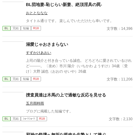
BL団地妻-恥じらい新妻、絶頂淫具の罠-
おととななな
タイトル通りです。 楽しんでいただけたら幸いです。
文字数：14,396
BL
完結
短編
R18
溺愛じゃおさまらない
すずかけあおい
上司の陽介と付き合っている誠也。 どろどろに愛されているけれ
ど―――。 〔攻め〕市川 陽介（いちかわ ようすけ）34歳 〔受
け〕大野 誠也（おおの せいや）26歳
文字数：11,206
BL
完結
短編
R18
捜査員達は木馬の上で過敏な反応を見せる
五月雨時雨
ブログに掲載した短編です。
文字数：2,130
BL
完結
ｼｮｰﾄｼｮｰﾄ
R18
邪神の祭壇へ無垢な筋肉を生贄として捧ぐ