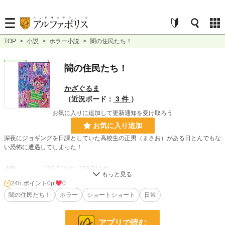
TOP
>
小説
>
ホラー小説
>
闇の住民たち！
ホラー
連載中
ｼｮｰﾄｼｮｰﾄ
闇の住民たち！
かざぐるま
（近況ボード：
3 件
）
お気に入りに追加して更新通知を受け取ろう
お気に入り追加
深夜にジョギングを日課としていた高校生の正男（まさお）がある日とんでもな
い恐怖に遭遇してしまった！
小説
228,744 位 / 228,744 件
24h.ポイント
0pt
0
ホラー
8,503 位 / 8,503 件
闇の住民たち！
ホラー
ショートショート
日常
お気に入り
0
24h.ポイント
0 pt
アプリで読む