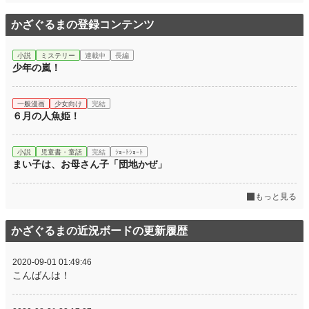
かざぐるまの登録コンテンツ
小説
ミステリー
連載中
長編
少年の嵐！
一般漫画
少女向け
完結
６月の人魚姫！
小説
児童書・童話
完結
ｼｮｰﾄｼｮｰﾄ
まい子は、お母さん子「団地かぜ」
もっと見る
かざぐるまの近況ボードの更新履歴
2020-09-01 01:49:46
こんばんは！