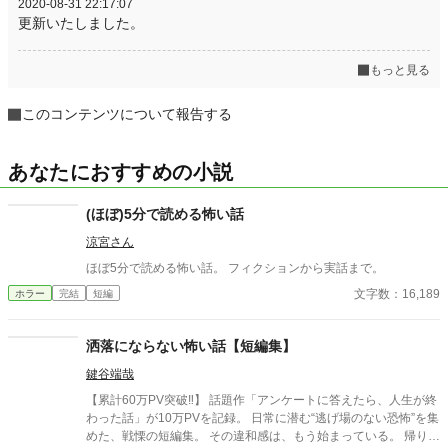
2020-08-31 22:17:07
更新いたしました。
もっと見る
このコンテンツについて報告する
あなたにおすすめの小説
(ほぼ)5分で読める怖い話
涼宮さん
ほぼ5分で読める怖い話。 フィクションから実話まで。
文字数：16,189
ホラー
完結
短編
洒落にならない怖い話【短編集】
鍵谷端哉
【累計60万PV突破‼】 話題作「アンケートに答えたら、人生が終
わった話」が10万PVを記録。 日常に潜む“逃げ場のない恐怖”を集
めた、戦慄の短編集。 その違和感は、もう始まっている。 帰り