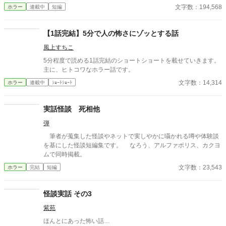
道、誰もいないはずの部屋、何気ない会話。 どこにでもある日常
文字数：194,568
ホラー
連載中
短編
が、ある瞬間、取り返しのつかない異常へと変わる。 意味が分か
ると凍りつく話。 理由もなく、ただ追い詰められていく話。 そし
て、最後の一行で現実がひっくり返る話。 1話1000〜2000文字。
【1話完結】5分で人の怖さにゾッとする話
隙間時間で読める短編ながら、 読み終えたあと、ふとした静寂が
風上すちこ
怖くなる。 これはすべて、どこかで起きていてもおかしくない
話。 ――あなたのすぐ隣でも。 洒落にならない実話風・創作ホラ
5分程度で読める1話完結のショートショートを載せていきます。
ー。
主に、ヒトコワなホラー話です。
文字数：14,314
ホラー
連載中
ｼｮｰﾄｼｮｰﾄ
実話怪談 死相他
弾
筆者が蒐集した怪談やネットで実しやかに囁かれる噂や体験談
を基にした怪談短編集です。 なろう、アルファポリス、カクヨ
ムで同時掲載。
文字数：23,543
ホラー
完結
短編
怪談実話 その3
紫苑
ほんとにあった怖い話…