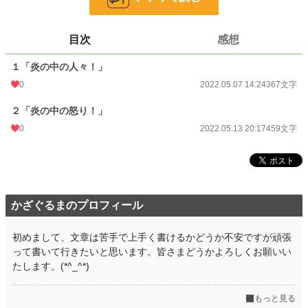
文字数
826
目次
感想
更新日時
2022.05.13 20:17
１「炎の中の人々！」
初回公開日時
2022.05.07 14:24
0
2022.05.07 14:24
367文字
週間ポイント
0 pt (228,744 位)
２「炎の中の怒り！」
月間ポイント
0 pt (228,744 位)
0
2022.05.13 20:17
459文字
年間ポイント
0 pt (228,744 位)
累計ポイント
1,409 pt (181,833 位)
かざぐるまのプロフィール
初めまして、文章は苦手で上手く書けるかどうか不安ですが頑張
って書いて行きたいと思います。皆さまどうかよろしくお願いい
たします。(*^_^*)
もっと見る