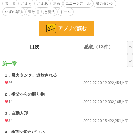
一人になり途方にくれるラストだったが、そこへ行方不明だった冒険者の祖父か
異世界
ざまぁ
ざまあ
追放
ユニークスキル
魔力タンク
ら送り物が届いた。贈り物と一緒に入れられた手紙には一言。
いずれ最強
冒険
剣と魔法
ドール
「ラストよ。彼女たちはお前の力になってくれる。ドール使いとなり、使い熟し
てみせよ」
そう記され、大きな木箱の中に入っていたのは綺麗な少女だった。
アプリで読む
これは無能と言われた一人の冒険者が、自動人形（ドール）と共に成り上がる物
語。
目次
感想（13件）
7/25男性向けHOTランキング1位
小説
31,121 位 / 228,850 件
第一章
ファンタジー
4,696 位 / 53,334 件
1．魔力タンク、追放される
26
2022.07.20 12:02
2,454文字
お気に入り
1,496
2．祖父からの贈り物
24h.ポイント
14 pt
44
2022.07.20 12:33
2,165文字
文字数
69,200
3．自動人形
更新日時
2022.07.30 12:03
34
2022.07.20 15:42
2,251文字
初回公開日時
2022.07.20 12:02
4．物理で殴ればいい