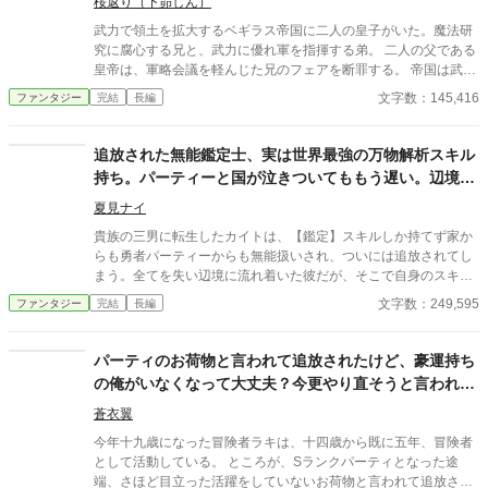
どん広がっていく……。 一方、Ｓランク冒険者パーティーはクエ
桜返り（下昴しん）
ストの未達成でどんどんランクを落としていく。 彼らは知らなか
武力で領土を拡大するベギラス帝国に二人の皇子がいた。魔法研
ったのだ、ヨシュアが彼らの傷だけでなく、状態異常や武器の破
究に腐心する兄と、武力に優れ軍を指揮する弟。 二人の父である
損など、なんでも『回復』していたことを……。
皇帝は、軍略会議を軽んじた兄のフェアを断罪する。 帝国は武力
を求めていたのだ。 フェアに一方的に告げられた罪状は、敵前逃
文字数：145,416
ファンタジー
完結
長編
亡。皇帝の第一継承権を持つ皇子の座から一転して、罪人になっ
てしまう。 帝都の片隅にある独房に幽閉されるフェア。 「ここか
ら逃げて、田舎に籠るか」 給仕しか来ないような牢獄で、フェア
追放された無能鑑定士、実は世界最強の万物解析スキル
は脱出を考えていた。 帝都においてフェアを超える魔法使いはい
持ち。パーティーと国が泣きついてももう遅い。辺境で
ない。そのことを知っているのはごく限られた人物だけだった。
美少女とスローライフ（？）を送る
鍵をあけて牢を出ると、給仕に化けた義妹のマトビアが現れる。
夏見ナイ
「私も連れて行ってください、お兄様」 「いやだ」 止めるフェア
貴族の三男に転生したカイトは、【鑑定】スキルしか持てず家か
に、強引なマトビア。 なんだかんだでベギラス帝国の元皇子と皇
らも勇者パーティーからも無能扱いされ、ついには追放されてし
女の、ゆるすぎる逃亡劇が始まった──。 ※カクヨム様、小説家
まう。全てを失い辺境に流れ着いた彼だが、そこで自身のスキル
になろう様でも投稿中。
が万物の情報を読み解く最強スキル【万物解析】だと覚醒する！
文字数：249,595
ファンタジー
完結
長編
隠された才能を見抜いて助けた美少女エルフや獣人と共に、カイ
トは辺境の村を豊かにし、古代遺跡の謎を解き明かし、強力な魔
物を従え、着実に力をつけていく。一方、カイトを切り捨てた元
パーティのお荷物と言われて追放されたけど、豪運持ち
パーティーと王国は凋落の一途を辿り、彼の築いた豊かさに気づ
の俺がいなくなって大丈夫？今更やり直そうと言われて
くが……もう遅い！ 不遇から成り上がる、痛快な逆転劇と辺境ス
も、もふもふ系パーティを作ったから無理！
ローライフ（？）が今、始まる！
蒼衣翼
今年十九歳になった冒険者ラキは、十四歳から既に五年、冒険者
として活動している。 ところが、Sランクパーティとなった途
端、さほど目立った活躍をしていないお荷物と言われて追放され