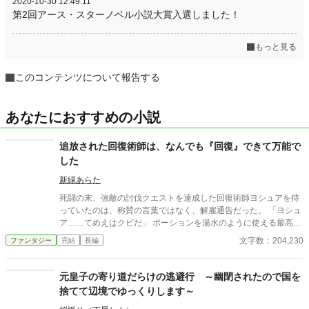
2020-10-30 12:49:11
第2回アース・スターノベル小説大賞入選しました！
もっと見る
このコンテンツについて報告する
あなたにおすすめの小説
追放された回復術師は、なんでも『回復』できて万能で
した
新緑あらた
死闘の末、強敵の討伐クエストを達成した回復術師ヨシュアを待
っていたのは、称賛の言葉ではなく、解雇通告だった。 「ヨシュ
ア……てめえはクビだ」 ポーションを湯水のように使える最高位
冒険者になった彼らは、今まで散々ポーションの代用品としてヨ
文字数：204,230
ファンタジー
完結
長編
シュアを利用してきたのに、回復術師は不要だと考えて切り捨て
ることにしたのだ。 「ポーションの下位互換」とまで罵られて気
落ちしていたヨシュアだったが、ブラックな労働をしいるあのパ
元皇子の寄り道だらけの逃避行 ～幽閉されたので国を
ーティーから解放されて喜んでいる自分に気づく。 危機から救っ
捨てて辺境でゆっくりします～
た辺境の地方領主の娘との出会いをきっかけに、彼の世界はどん