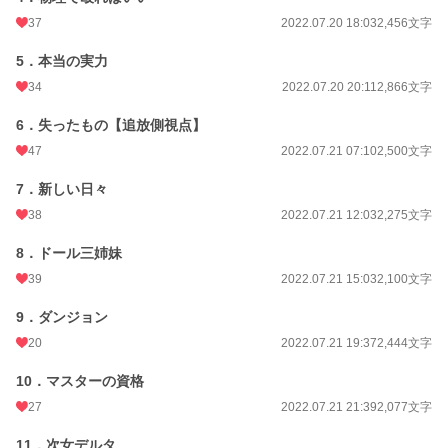
初回完結日時
2022.07.30 12:05
37
2022.07.20 18:03
2,456文字
週間ポイント
126 pt (31,014 位)
5．本当の実力
月間ポイント
273 pt (45,514 位)
34
2022.07.20 20:11
2,866文字
年間ポイント
11,866 pt (28,225 位)
6．失ったもの【追放側視点】
累計ポイント
434,472 pt (11,668 位)
47
2022.07.21 07:10
2,500文字
7．新しい日々
38
2022.07.21 12:03
2,275文字
8．ドール三姉妹
39
2022.07.21 15:03
2,100文字
9．ダンジョン
20
2022.07.21 19:37
2,444文字
10．マスターの資格
27
2022.07.21 21:39
2,077文字
11．次女デルタ