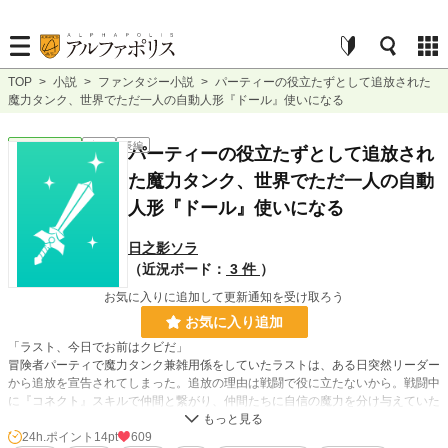
TOP
>
小説
>
ファンタジー小説
>
パーティーの役立たずとして追放された
魔力タンク、世界でただ一人の自動人形『ドール』使いになる
ファンタジー
完結
長編
パーティーの役立たずとして追放され
た魔力タンク、世界でただ一人の自動
人形『ドール』使いになる
日之影ソラ
（近況ボード：
3 件
）
お気に入りに追加して更新通知を受け取ろう
お気に入り追加
「ラスト、今日でお前はクビだ」
冒険者パーティで魔力タンク兼雑用係をしていたラストは、ある日突然リーダー
から追放を宣告されてしまった。追放の理由は戦闘で役に立たないから。戦闘中
に『コネクト』スキルで仲間と繋がり、仲間たちに自信の魔力を分け与えていた
のだが……。それしかやっていないことを責められ、戦える人間のほうがマシだ
と仲間たちから言い放たれてしまう。
24h.ポイント
14pt
609