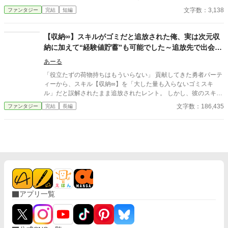
てしまう。 しかしパーティがSランクに昇格出来たのは、ラキの
文字数：3,138
ファンタジー
完結
短編
豪運スキルのおかげだった。 強力なスキルの代償として、口外出
来ないというマイナス効果があり、そのせいで、自己弁護の出来
ないラキは、裏切られたショックで人間嫌いになってしまう。 そ
【収納∞】スキルがゴミだと追放された俺、実は次元収
んな彼が出会ったのが、ケモノ族と蔑まれる、狼族の少女ユメだ
納に加えて“経験値貯蓄”も可能でした～追放先で出会っ
った。 一方、ラキの抜けたパーティはこんなはずでは……という
たもふもふスライムと伝説の竜を育成〜
出来事の連続で、崩壊して行くのであった。
あーる
「役立たずの荷物持ちはもういらない」 貢献してきた勇者パーテ
ィーから、スキル【収納∞】を「大した量も入らないゴミスキ
ル」だと誤解されたまま追放されたレント。 しかし、彼のスキル
は文字通り『無限』の容量を持つ次元収納に加え、得た経験値を
文字数：186,435
ファンタジー
完結
長編
貯蓄し、仲間へ『分配』できる超チート能力だった！ 失意の中、
追放先の森で出会ったのは、もふもふで可愛いスライムの「プ
ル」と、古代の祭壇で孵化した伝説の竜の幼体「リンド」。レン
トは隠していたスキルを解放し、唯一無二の仲間たちを最強へと
育成することを決意する！ 辺境の村を拠点に、薬草採取から魔物
討伐まで、スキルを駆使して依頼をこなし、着実に経験値と信頼
を稼いでいくレントたち。プルは多彩なスキルを覚え、リンドは
驚異的な速度で成長を遂げる。 これは、ゴミスキルだと蔑まれた
少年が、最強の仲間たちと共にどん底から成り上がり、やがて自
アプリ一覧
分を捨てたパーティーや国に「もう遅い」と告げることになる、
追放から始まる育成＆ざまぁファンタジー！