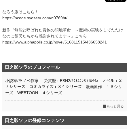
なろう版はこちら！
https://ncode.syosetu.com/n0769ht/
新作『無能と呼ばれた貴族の領地革命 ～魔術の実験をしてただけ
なのに領民たちから感謝されてます～』こちら！
https://www.alphapolis.co.jp/novel/516811515/436658241
日之影ソラのプロフィール
小説家/ラノベ作家 受賞歴：ESN2/ｶｸﾖﾑｺﾝ6 /ｷﾙﾀｲﾑ ノベル：２
７シリーズ コミカライズ：３４シリーズ 漫画原作：１６シリ
ーズ WEBTOON：４シリーズ
もっと見る
日之影ソラの登録コンテンツ