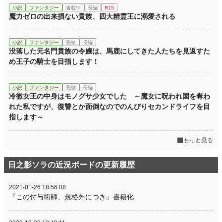
小説
ファンタジー
連載中
長編
R15
魔力ゼロの出来損ない貴族、四大精霊王に溺愛される
小説
ファンタジー
完結
長編
没落した元名門貴族の令嬢は、馬鹿にしてきた人たちを見返すた
め王子の騎士を目指します！
小説
ファンタジー
完結
長編
冷徹女王の中身はモノグサ少女でした ～魔女に呪われ国を奪わ
れた私ですが、復讐とか面倒なのでのんびりセカンドライフを目
指します～
もっと見る
日之影ソラの近況ボードの更新履歴
2021-01-26 18:56:08
『この付与術師、規格外につき』書籍化