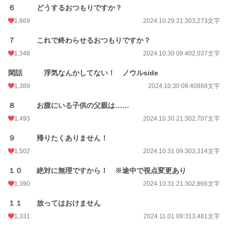
週間ポイント
210 pt (24,275 位)
６ どうするおつもりですか？
1,669
2024.10.29 21:30
3,273文字
月間ポイント
1,129 pt (22,522 位)
７ これで終わらせるおつもりですか？
年間ポイント
30,238 pt (15,049 位)
1,348
2024.10.30 09:40
2,037文字
累計ポイント
1,186,499 pt (4,918 位)
閑話 浮気なんかしてない！ ノウルside
1,389
2024.10.30 09:40
868文字
８ お腹にいる子供の父親は……
1,493
2024.10.30 21:30
2,707文字
９ 帰りたくありません！
1,502
2024.10.31 09:30
3,314文字
１０ 絶対に無理ですから！ ※途中で視点変更あり
1,390
2024.10.31 21:30
2,866文字
１１ 放ってはおけません
1,331
2024.11.01 09:31
3,481文字