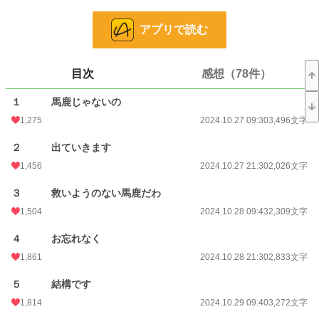
でも、彼の横には公爵令嬢が立っていた。その公爵令嬢は勝利国の王太子の妻と
して捧げられる予定の人。そんな彼女のお腹の中にはノウル様との子供がいるの
アプリで読む
だと言う。
ノウルは公爵令嬢を愛人にし、私との結婚生活を続けると言う。王家は私にノウ
ル様が公爵令嬢を身ごもらせた責任を取らせると言い出し、公爵令嬢の代わりに
冷酷で有名な王太子の嫁にいけという。
目次
感想（78件）
良いわよ、行きますとも！
私がいなくなれば、困るのはあなたたちですけどね！
１ 馬鹿じゃないの
※Ｒ１５は保険です。誤字脱字、気を付けているつもりですが、やはりございま
す。教えていただけますと幸いです。
1,275
2024.10.27 09:30
3,496文字
２ 出ていきます
小説
20,539 位 / 228,881 件
1,456
2024.10.27 21:30
2,026文字
恋愛
8,899 位 / 66,383 件
３ 救いようのない馬鹿だわ
お気に入り
2,414
1,504
2024.10.28 09:43
2,309文字
24h.ポイント
35 pt
４ お忘れなく
文字数
66,791
1,861
2024.10.28 21:30
2,833文字
更新日時
2024.11.18 21:50
５ 結構です
初回公開日時
2024.10.27 09:30
1,814
2024.10.29 09:40
3,272文字