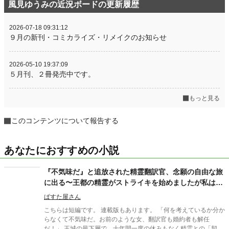
風見ゆうみの近況ボードの更新履歴
2026-07-18 09:31:12
９月の新刊・コミカライズ・リメイクのお知らせ
2026-05-10 19:37:09
５月刊、２冊発売中です。
もっと見る
このコンテンツについて報告する
あなたにおすすめの小説
『不気味だ』と追放された精霊翻訳官、念願の自由な旅
に出る〜王都の精霊がストライキを始めましたが私は精
霊と賑やかに過ごしているのでもう遅いです
ぱすた屋さん
こちらは短編です。 連載版もあります。 「何を考えているか分か
らなくて不気味だ。お前のような女、翻訳官も婚約者も解任
だ！」 王城の最下層で、十年間一度の休みもなく精霊との「契約