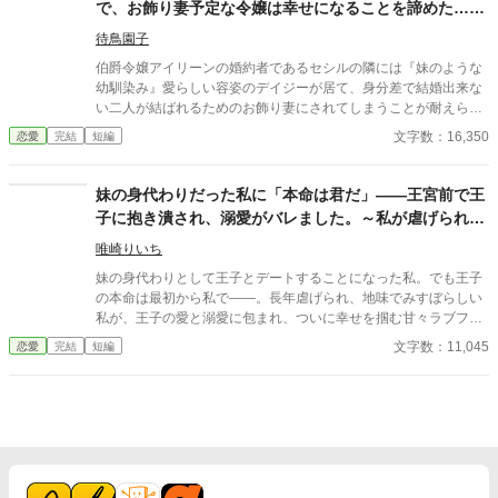
で、お飾り妻予定な令嬢は幸せになることを諦めた……
を第一に考えるのが、お前の役目だ。ジュリアン殿は、我が家に
はずでした。
とっても最高の婿殿となる。あの子の身体のことも考慮し、ハル
待鳥園子
デン家が全面的にサポートしてくれると約束してくださったの
伯爵令嬢アイリーンの婚約者であるセシルの隣には『妹のような
だ。お前は一歩引き、妹の門出を祝うのが筋というものだ」 （祝
幼馴染み』愛らしい容姿のデイジーが居て、身分差で結婚出来な
う……？） 私の婚約者を奪い、私の名誉を泥に塗れさせ、その上
い二人が結ばれるためのお飾り妻にされてしまうことが耐えられ
で、笑顔で祝福しろと言うのか。 この瞬間、マリアベルの心は決
なかった。 そして、二人がふざけて婚姻届を書いている光景を見
文字数：16,350
恋愛
完結
短編
まった。
て、アイリーンは自分の我慢が限界に達そうとしているのを感じ
ていた……のだけど！？
妹の身代わりだった私に「本命は君だ」――王宮前で王
子に抱き潰され、溺愛がバレました。～私が虐げられる
きっかけになった少年が、私と王子を結び付
唯崎りいち
妹の身代わりとして王子とデートすることになった私。でも王子
の本命は最初から私で――。長年虐げられ、地味でみすぼらしい
私が、王子の愛と溺愛に包まれ、ついに幸せを掴む甘々ラブファ
ンタジー。妹や家族との誤解、影武者の存在も絡み、ハラハラと
文字数：11,045
恋愛
完結
短編
胸キュンが止まらない物語。