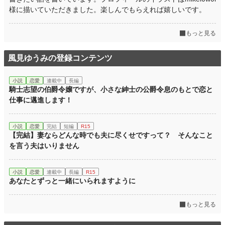
様に描いていただきました。楽しんでもらえれば嬉しいです。
もっと見る
風見ゆうみの登録コンテンツ
小説
恋愛
連載中
長編
騎士志望の伯爵令嬢ですが、小さな紳士の公爵令息のもとで恋と
仕事に邁進します！
小説
恋愛
完結
短編
R15
【完結】妻ならどんな時でも夫に尽くせですって？ そんなこと
を言う夫はいりません
小説
恋愛
連載中
長編
R15
あなたとずっと一緒にいられますように
もっと見る