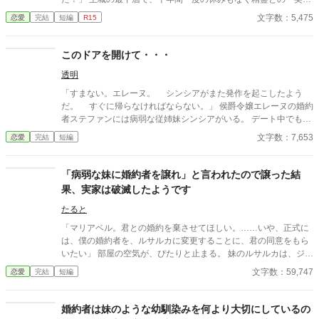
（交渉）」を担ってきた公爵令嬢エレイン。 第一王子から理不尽
文字数：5,475
恋愛
完結
短編
R15
な追放を言い渡された彼女は、しかし絶望するどころか、密かに
喜びを噛み締めていた。 （……やっと、行きたかった場所へ行け
るのね！） エレインは、精霊が好む「古代精霊語」の使い手であ
このドアを開けて・・・
り、彼らの権利を守る唯一の理解者だった。 彼女が去り、聖女の
透明
「祈り」という名の雑音が響き始めた途端、王都の精霊たちは一
斉にストライキを宣言する。 上水道は泥水が逆流し、灯りは消
「すまない。エレーヌ。 シンシアがまた発作を起こしたよう
え、調理場からは火が消えた。 「戻って契約書を書いてくれ！」
だ。 すぐに帰らなければならない。」 侯爵令嬢エレーヌの婚約
と泣きつく王子だが、もう遅い。 当のエレインは、憧れだった
者ステファンには病弱な従姉妹シンシアがいる。 デート中でもシ
「水晶の湖」や「歌う花園」を巡る自由な旅を満喫中。 行く先々
ンシアからメッセージが来るとステファンはシンシアのもとに行
文字数：7,653
恋愛
完結
短編
で、彼女の言葉に感動した雪狐や雷鳥といった強力な精霊たちと
ってしまう。 不安になるエレーヌだがシンシアには秘密があっ
「個人契約」を結び、気づけば彼女の周りは賑やかで過保護な精
て・・・
霊仲間でいっぱいに。 「私はもう、自分のためにこの声を紡ぐと
「病弱な妹に婚約者を譲れ」と言われたので譲った結
決めたのです」 氷の令嬢と呼ばれた翻訳官が、世界の声を聞き、
果、実家は破滅したようです
愛でる――これは、彼女が真の自由を手に入れるまでの物語。
たると
「マリアベル。君との婚約を棄させてほしい。……いや、正式に
は、僕の婚約者を、ルサルカに変更することに、君の同意をもら
いたい」 部屋の空気が、ぴたりと止まる。 妹のルサルカは、ジュ
リアンの肩に顔を寄せ、可憐に震えてみせた。 「お姉様、ごめん
文字数：59,747
恋愛
完結
短編
なさい……。でも、私、ジュリアン様なしでは生きていけない
の。ジュリアン様も、私を愛してくださって……。お姉様には、
ハルデン侯爵夫人の座は重すぎると、ジュリアン様もおっしゃっ
婚約者は妹のような幼馴染みを何より大切にしているの
て……」 「お前には、長女としての義務がある。ルサルカの幸せ