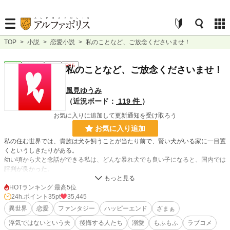
TOP
>
小説
>
恋愛小説
>
私のことなど、ご放念くださいませ！
恋愛
連載中
短編
R15
私のことなど、ご放念くださいませ！
風見ゆうみ
（近況ボード：
119 件
）
お気に入りに追加して更新通知を受け取ろう
お気に入り追加
私の住む世界では、貴族は犬を飼うことが当たり前で、賢い犬がいる家に一目置
くというしきたりがある。
幼い頃から犬と念話ができる私は、どんな暴れ犬でも良い子になると、国内では
評判が良かった。
伯爵位を持つ夫、ノウルと大型犬のリリと共に新婚生活を始めようとしていたあ
る日、剣の腕を買われた夫が出兵することになった。
HOTランキング 最高5位
旅立つ日の朝、彼は私にこう言った。
24h.ポイント
35pt
35,445
「オレは浮気をする人は嫌いだ。寂しいからといって絶対に浮気はしないでほし
異世界
恋愛
ファンタジー
ハッピーエンド
ざまぁ
い」
浮気ではないという夫
後悔する人たち
溺愛
もふもふ
ラブコメ
１年後、私の国は敗戦したが、ノウル様は無事に戻って来た。