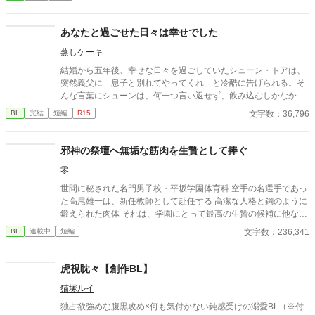
あなたと過ごせた日々は幸せでした
蒸しケーキ
結婚から五年後、幸せな日々を過ごしていたシューン・トアは、
突然義父に「息子と別れてやってくれ」と冷酷に告げられる。そ
んな言葉にシューンは、何一つ言い返せず、飲み込むしかなかっ
た。そして、夫であるアインス・キールに離婚を切り出すが、ア
文字数：36,796
BL
完結
短編
R15
インスがそう簡単にシューンを手離す訳もなく......。
邪神の祭壇へ無垢な筋肉を生贄として捧ぐ
零
世間に秘された名門男子校・平坂学園体育科 空手の名選手であっ
た高尾雄一は、新任教師として赴任する 高潔な人格と鋼のように
鍛えられた肉体 それは、学園にとって最高の生贄の候補に他なら
なかった 至高の筋肉を持つ、精神を削られ意志をなくした青年を
文字数：236,341
BL
連載中
短編
太古の神に捧げるため、“水”、“風”、“土”の信奉者達が暗躍する 意
志をなくし筋肉の操り人形と化した“デク” 消える教師 山奥の男子
校で繰り広げられるダークファンタジー
虎視眈々【創作BL】
猫塚ルイ
独占欲強めな腹黒攻め×何も気付かない鈍感受けの溺愛BL（※付