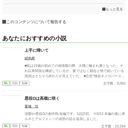
もっと見る
このコンテンツについて報告する
あなたにおすすめの小説
上手に啼いて
紺色橙
■聡は10歳の初めての発情期の際、大輝に噛まれ番となった。そ
れ以来関係を継続しているが、愛ではなく都合と情で続いている
現状はそろそろ終わりが見えていた。 ■注意*独自オメガバース設
定。■『それは愛か本能か』と同じ世界設定です。関係は一切な
文字数：9,082
BL
完結
短編
し。
悪役Ωは高嶺に咲く
菫城 珪
溺愛α×悪役Ωの創作BL短編です。1話読切。 ※8/10 本編の後に弟
ルネとアルフォンソの攻防の話を追加しました。
文字数：10,266
BL
完結
短編