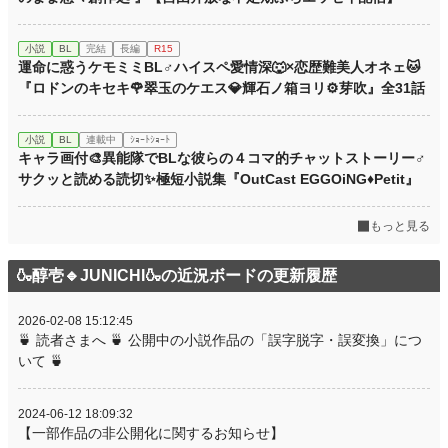
小説
BL
完結
長編
R15
運命に惑うケモミミBL♂ハイスペ愛情深🐺×恋歴難美人オネェ🐱
『ロドンのキセキ🌹翠玉のケエス💎輝石ノ箱ヨリ⚙️芽吹』全31話
小説
BL
連載中
ｼｮｰﾄｼｮｰﾄ
キャラ画付🎨異能隊でBLな彼らの４コマ的チャットストーリー♂
サクッと読める読切✨極短小説集『OutCast EGGOiNG♦Petit』
もっと見る
🍶醇壱🔹JUNICHI🍶の近況ボードの更新履歴
2026-02-08 15:12:45
🍵 読者さまへ 🍵 公開中の小説作品の「誤字脱字・誤変換」につ
いて 🍵
2024-06-12 18:09:32
【一部作品の非公開化に関するお知らせ】