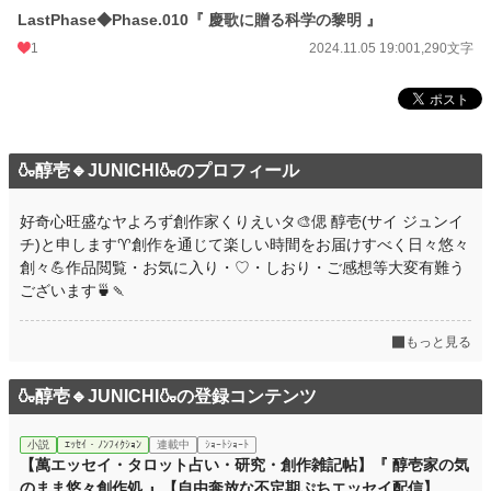
文字数
36,958
LastPhase◆Phase.010『 慶歌に贈る科学の黎明 』
1
2024.11.05 19:00
1,290文字
更新日時
2024.11.05 19:00
初回公開日時
2024.10.27 19:00
初回完結日時
2024.11.05 21:17
🍶醇壱🔹JUNICHI🍶のプロフィール
週間ポイント
0 pt (228,589 位)
月間ポイント
7 pt (116,421 位)
好奇心旺盛なヤよろず創作家くりえいタ🎨偲 醇壱(サイ ジュンイ
チ)と申します♈創作を通じて楽しい時間をお届けすべく日々悠々
年間ポイント
91 pt (143,640 位)
創々💪作品閲覧・お気に入り・♡・しおり・ご感想等大変有難う
累計ポイント
3,040 pt (146,837 位)
ございます🍵🍡
もっと見る
🍶醇壱🔹JUNICHI🍶の登録コンテンツ
小説
ｴｯｾｲ・ﾉﾝﾌｨｸｼｮﾝ
連載中
ｼｮｰﾄｼｮｰﾄ
【萬エッセイ・タロット占い・研究・創作雑記帖】『 醇壱家の気
のまま悠々創作処 』【自由奔放な不定期ぷちエッセイ配信】