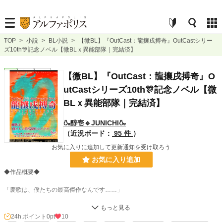
TOP
>
小説
>
BL小説
>
【微BL】『OutCast：龍攘戌搏奇』OutCastシリー
ズ10th🎊記念ノベル【微BLｘ異能部隊｜完結済】
BL
完結
短編
【微BL】『OutCast：龍攘戌搏奇』O
utCastシリーズ10th🎊記念ノベル【微
BLｘ異能部隊｜完結済】
🍶醇壱🔹JUNICHI🍶
（近況ボード：
95 件
）
お気に入りに追加して更新通知を受け取ろう
お気に入り追加
◆作品概要◆
「慶歌は、僕たちの最高傑作なんです……」
――其の秋、異能隊が挑むは電子世界生まれの龍神ネゴシエーション!!
24h.ポイント
0pt
10