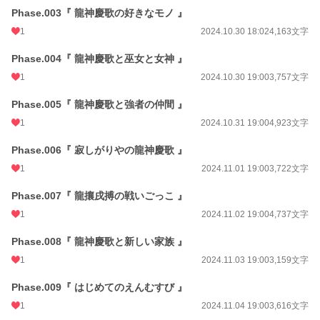
犯罪行為及び刑罰法令に抵触するすべての行為へ誘引・助長・ほう助する為のも
Phase.003『 龍神慶歌の好きなモノ 』
のではありません。
1
2024.10.30 18:02
4,163文字
※当方が投稿する全ての創作物（イラスト・文章など）の
Phase.004『 龍神慶歌と巫女と女神 』
無断記載・転載・転用・複製(模写トレス含)・保存(スクショ含)・二次配布
自作発現・商品化・創作作品の二次創作・二次利用(アイコン・ヘッダー・壁紙
1
2024.10.30 19:00
3,757文字
利用、AI学習利用など)
は、いかなる場合も一切禁止です。
Phase.005『 龍神慶歌と強者の仲間 』
※オリジナルキャラのファンアートなども、様々な事情から"描く前"に必ずご連
1
2024.10.31 19:00
4,923文字
絡を頂けますようお願いしております。
申し訳ございませんが、許可なく描かれる事はご遠慮ください。ご協力をお願い
Phase.006『 寂しがりやの龍神慶歌 』
いたします。
1
2024.11.01 19:00
3,722文字
※Note on All My Original Works※
Phase.007『 龍攘戌搏の戦いごっこ 』
→ Do not re-upload , copy , secondary use.
1
2024.11.02 19:00
4,737文字
小説
228,589 位 / 228,589 件
Phase.008『 龍神慶歌と新しい家族 』
BL
31,385 位 / 31,385 件
1
2024.11.03 19:00
3,159文字
お気に入り
1
Phase.009『 はじめてのえんむすび 』
24h.ポイント
0 pt
1
2024.11.04 19:00
3,616文字