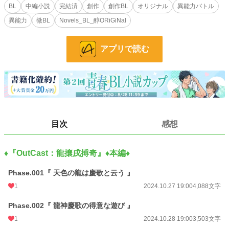
BL
中編小説
完結済
創作
創作BL
オリジナル
異能力バトル
異能部隊ｘ異能バトル系創作BL『OutCast』シリーズ10周年記念🎊中編ノベル
異能力
微BL
Novels_BL_醇ORiGiNal
📚
OutCastシリーズ初の連載作品🎉どうぞお楽しみください(｀･ω･´)ゞ
アプリで読む
◆配信スケジュール◆
2024年10月27日(日) ～ 2024年11月5日(火)
10周年を迎える2024年10月27日19時より毎夜１話ｘ10日間連続毎日連載ヾ(・
ω・)ゞ
目次
感想
🎊本作は「2024年11月5日(火)」に連載終了＆完結いたしました🎊
♦️『OutCast：龍攘戌搏奇』♦️本編♦️
◆ 投稿作品についてのお願いと注意事項 ◆
Phase.001『 天色の龍は慶歌と云う 』
※当方が制作するすべての創作作品・物語・用語・情報等は、作者の想像からの
1
2024.10.27 19:00
4,088文字
完全なるフィクションです。
例え作中に実在の人物・団体・事件・地名等と重なるものがあっても、それらと
Phase.002『 龍神慶歌の得意な遊び 』
は一切の関係がありません。
1
2024.10.28 19:00
3,503文字
また、作中における全ての表現は、