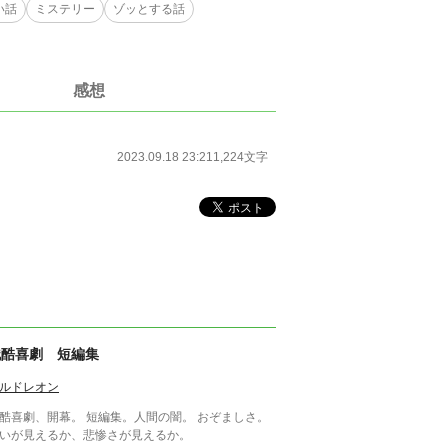
い話
ミステリー
ゾッとする話
感想
2023.09.18 23:21
1,224文字
残酷喜劇 短編集
ルドレオン
酷喜劇、開幕。 短編集。人間の闇。 おぞましさ。
いが見えるか、悲惨さが見えるか。