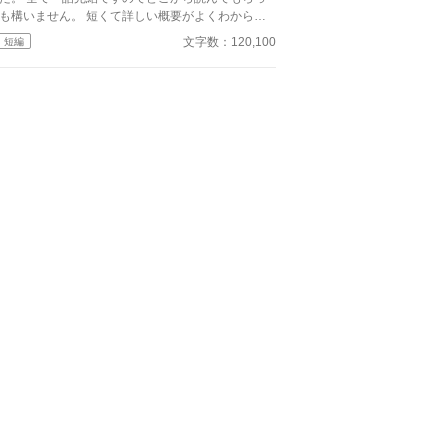
も構いません。 短くて詳しい概要がよくわからな
と思われるかもしれません。しかし、その分、なぜ
文字数：120,100
短編
文の様な恐怖の事象が起こったのか、あなた自身で
てみてください。 たくさんの短いお話の中か
、是非お気に入りの恐怖を見つけてください。