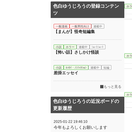
色白ゆうじろうの登録コンテン
ホ
ツ
一般漫画
一般男性向け
連載中
【まんが】怪奇短編集
小説
ホラー
連載中
ｼｮｰﾄｼｮｰﾄ
【怖い話】さしかけ怪談
ホ
小説
ｴｯｾｲ・ﾉﾝﾌｨｸｼｮﾝ
連載中
短編
差掛エッセイ
もっと見る
ホ
色白ゆうじろうの近況ボードの
更新履歴
2025-01-22 19:46:10
今年もよろしくお願いします