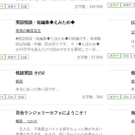
違和感は、もう始まっている。 帰り道、誰もいない
ホラー
連載中
文字数：194,568
ラー
連載中
短編
はずの部屋、何気ない会話。 どこにでもある日常
が、ある瞬間、取り返しのつかない異常へと変わる。
意味が分かると凍りつく話。 理由もなく、ただ追い
実話怪談・短編集◆えみため◆
(
詰められていく話。 そして、最後の一行で現実がひ
茶房の幽霊店主
っくり返る話。 1話1000〜2000文字。隙間時間で読
涼
める短編ながら、 読み終えたあと、ふとした静寂が
■実話怪談・短編集◆とほかみ◆の続編です。各体験
ほぼ
怖くなる。 これはすべて、どこかで起きていてもお
談は短編・中編・読み切りです。 ※（◆とほかみ◆
で
かしくない話。 ――あなたのすぐ隣でも。 洒落にな
が14万字を超えたので読みやすさを重視して一旦完
らない実話風・創作ホラー。
結させました） ■【実話怪談】を短編・読み切りでま
ホラー
完結
文字数：57,660
ラー
連載中
短編
とめています。（ヒトコワ・手記も含む） ■筆者自身
の体験談、お客様、匿名様からのＤＭ、相談者様から
の相談内容、 体験談をベースとしたものを、小説
怪談実話 その2
怪
形式で読めるようにしました。 ■筆者以外の体験談の
紫苑
紫
場合、体験者ご本人からの掲載許可をいただいていま
す。 ■実話怪談と銘を打ってはいますが、エンタメと
本当にあった怖い話です…
本
して楽しんでいただけたら幸いです。 ※pixiv・カク
文字数：584
ラー
完結
短編
ホラー
完結
ヨムへ掲載していない怪談を含む【完全版】です。
百合ランジェリーカフェにようこそ！
楠富 つかさ
本
主人公、下条藍はバイトを探すちょっと胸が大きい
あ
普通の女子大生。ある日、同じサークルの先輩からバ
し