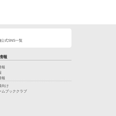
公式SNS一覧
情報
情報
報
情報
様向け
ームブッククラブ