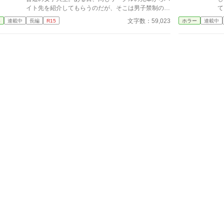
イト先を紹介してもらうのだが、そこは男子禁制のカ
て
フェ併設ランジェリーショップで！？ ちょっとハ
い
文字数：59,023
春
連載中
長編
R15
ホラー
連載中
レンチなお仕事カフェライフ、始まります！！ ※こ
本
の物語はフィクションであり実在の人物・団体・法律
考え
とは一切関係ありません。 表紙画像はAIイラストで
ら
す。下着が生成できないのでビキニで代用していま
す。