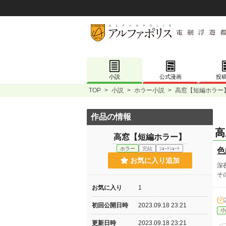
小説
公式漫画
投
TOP
>
小説
>
ホラー小説
>
高窓【短編ホラー
作品の情報
高
高窓【短編ホラー】
ホラー
完結
ｼｮｰﾄｼｮｰﾄ
色
お気に入り追加
深
そ
お気に入り
1
初回公開日時
2023.09.18 23:21
小
更新日時
2023.09.18 23:21