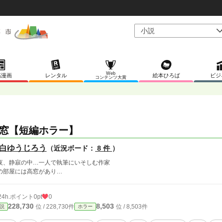
Web
稿漫画
レンタル
絵本ひろば
ビジ
コンテンツ大賞
】
窓【短編ホラー】
白ゆうじろう
（近況ボード：
8 件
）
夜、静寂の中…一人で執筆にいそしむ作家
の部屋には高窓があり…
24h.ポイント
0pt
0
228,730
8,503
位 / 228,730件
位 / 8,503件
説
ホラー