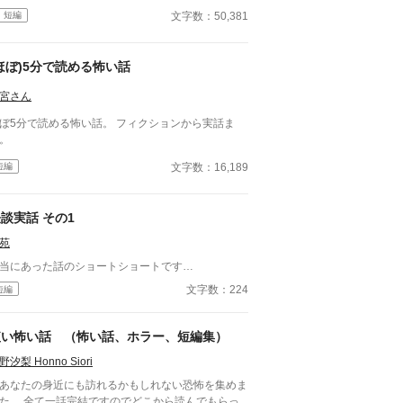
文字数：50,381
短編
ほぼ)5分で読める怖い話
宮さん
5分で読める怖い話。 フィクションから実話ま
。
文字数：16,189
短編
談実話 その1
苑
当にあった話のショートショートです…
文字数：224
短編
短い怖い話 （怖い話、ホラー、短編集）
野汐梨 Honno Siori
なたの身近にも訪れるかもしれない恐怖を集めま
た。 全て一話完結ですのでどこから読んでもらっ