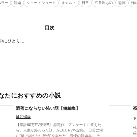
ホラー
短編
ショートショート
オカルト
日常
不条理もの
恐怖
怖
目次
中にひとり…
0
なたにおすすめの小説
洒落にならない怖い話【短編集】
鍵谷端哉
ド
【累計60万PV突破‼】 話題作「アンケートに答えた
残
ら、人生が終わった話」が10万PVを記録。 日常に潜
笑
む“逃げ場のない恐怖”を集めた、戦慄の短編集。 その