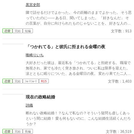
黒宮史郎
隣で話せるだけでよかった。 今の距離のままでよかった。 そう思
っていたのに―― ある日、聞いてしまった。 「好きなんだ」 そ
の言葉が、自分に向けられたものじゃないことを。 好きな人の好
きな人が、自分じゃない。 苦しくて、切なくて、それでも離れら
文字数：913
恋愛
完結
短編
れない。 これは、隣の席から始まった小さな恋の物語。
「つかれてる」と彼氏に拒まれる金曜の夜
唯崎りいち
大好きだった彼は、最近私を「つかれてる」と拒絶する。 職場で
無視され、家でも冷たく突き放され、ついに私は限界を迎えた。
涙とともに眠りについた、ある金曜日の夜。 変わり果てた二人の
関係は、予想もしない結末を迎える。
文字数：1,403
恋愛
完結
ｼｮｰﾄｼｮｰﾄ
R15
現在の政略結婚
詩織
断れない政略結婚！？なんで私なの？そういう疑問も虚しくあっ
という間に結婚！ 愛も何もないのに、こんな結婚生活続くんだろ
うか？
文字数：36,519
恋愛
完結
長編