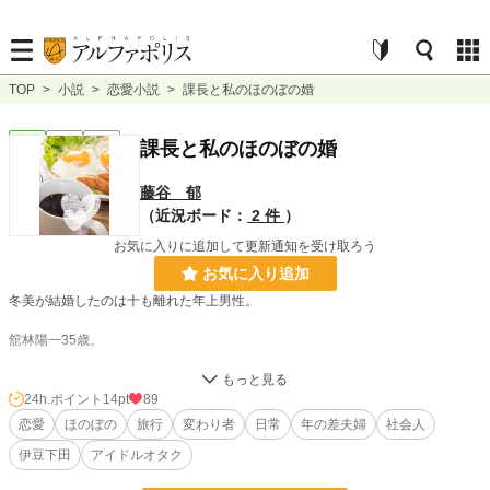
TOP
>
小説
>
恋愛小説
>
課長と私のほのぼの婚
恋愛
完結
短編
課長と私のほのぼの婚
藤谷 郁
（近況ボード：
2 件
）
お気に入りに追加して更新通知を受け取ろう
お気に入り追加
冬美が結婚したのは十も離れた年上男性。
舘林陽一35歳。
仕事はできるが、ちょっと変わった人と噂される彼は他部署の課長さん。
24h.ポイント
14pt
89
ひょんなことから交際が始まり、５か月後の秋、気がつけば夫婦になっていた。
恋愛
ほのぼの
旅行
変わり者
日常
年の差夫婦
社会人
伊豆下田
アイドルオタク