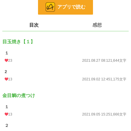
アプリで読む
※他サイトにも投稿。
目次
感想
※一部写真は写真ACさまよりお借りしています。
小説
30,185 位 / 228,637 件
目玉焼き【１】
恋愛
12,910 位 / 66,327 件
１
23
2021.08.27 08:12
1,644文字
お気に入り
86
2
24h.ポイント
14 pt
13
2021.09.02 12:45
1,175文字
文字数
21,894
更新日時
2021.10.14 18:55
金目鯛の煮つけ
初回公開日時
2021.08.27 08:12
１
初回完結日時
2021.10.14 18:56
13
2021.09.05 15:25
1,666文字
週間ポイント
98 pt (34,656 位)
２