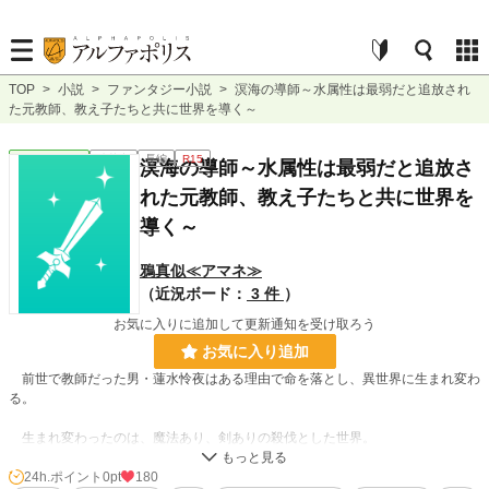
TOP
>
小説
>
ファンタジー小説
>
溟海の導師～水属性は最弱だと追放され
た元教師、教え子たちと共に世界を導く～
ファンタジー
連載中
長編
R15
溟海の導師～水属性は最弱だと追放さ
れた元教師、教え子たちと共に世界を
導く～
鴉真似≪アマネ≫
（近況ボード：
3 件
）
お気に入りに追加して更新通知を受け取ろう
お気に入り追加
前世で教師だった男・蓮水怜夜はある理由で命を落とし、異世界に生まれ変わ
る。
生まれ変わったのは、魔法あり、剣ありの殺伐とした世界。
ーー『大いなる「火」により、命誕生す。それすなわち、火を宿さぬもの、生
24h.ポイント
0pt
180