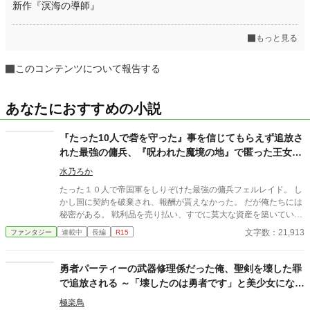
新作『溟海の導師』
もっと見る
このコンテンツについて報告する
あなたにおすすめの小説
『たった10人で砦を守った』事を信じてもらえず追放さ
れた最強の傭兵、『呪われた魔境の地』で匿った王女と
理想の拠点に作り上げます
水乃ろか
たった１０人で帝国軍をしりぞけた最強の傭兵フェルレイド。 し
かし国に契約を破棄され、報酬が貰えなかった。 だが俺たちには
秘密がある。 戦利品を売り払い、すでに莫大な資産を築いていた
のだ。 その莫大な資金を元手に、静かに暮らそうと王都に戻る途
文字数：21,913
ファンタジー
連載中
長編
R15
中、盗賊に襲われていた一台の馬車を救出する。 乗っていたのは
美しい王女様で、そのお礼としてなぜか『領地』を貰えることに
なってしまった。 だが、そこは誰も住んでいない『呪われた地』
勇者パーティーの武器修理係だった俺、聖剣を壊した罪
と云われる辺境の魔境。 ……いいじゃん！ 誰もいないなんて好
で追放される ～「壊したのは勇者です」と美少女になっ
都合！ 悠々自適に暮らそうと意気込む俺だったが、行きの馬車に
た聖剣が証言してくれたので、捨てられた
隠れていたのは、なんと先ほど助けた王女様！？ どうやら王城で
極楽鳥