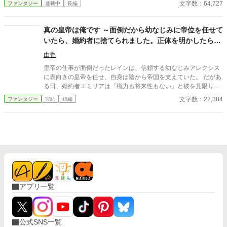
文字数：64,727
ファンタジー
連載中
長編
った冒険者。拾われた雑用格から始まり、村を出て、ギルド都市
意するのだが……。
へ、戦いの「境」へ——無属性の積み上げと発見の物語。 これ
は、「無い」と言われた色を、俺が見つけるまでの——そのぜん
真の皇帝は俺です ～面倒だから幼なじみに帝位を任せて
ぶの記録だ。 ※今週、1日2話投稿を出来る限り全力で頑張りま
いたら、婚約者に捨てられました。正体を明かしたら全
す🔥寝ない🔥 ※完結まで投稿を続けることをお約束します
員後悔してももう遅い～
由香
皇帝の仕事が面倒だったレインは、信頼する幼なじみアレクシス
に表向きの皇帝を任せ、自身は陰から帝国を支えていた。 だがあ
る日、婚約者エミリアは「権力も将来性もない」と彼を見限り婚
約破棄を宣言する。 しかし彼女は知らなかった。 帝国を動かして
文字数：22,384
ファンタジー
完結
短編
いた真の支配者が誰なのかを。 これは全てを持ちながら隠してい
た男と、見るべきものを見失った者たちの後悔の物語。
アプリ一覧
公式SNS一覧