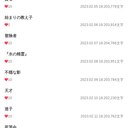
10
2023.02.05 18:20
3,779文字
※基本章ごとの投稿になります
始まりの教え子
0
2023.02.06 18:20
3,914文字
小説
228,635 位 / 228,635 件
ファンタジー
53,272 位 / 53,272 件
冒険者
10
2023.02.07 18:20
4,766文字
お気に入り
296
『水の精霊』
24h.ポイント
0 pt
10
2023.02.08 18:20
3,951文字
文字数
76,466
不穏な影
更新日時
2023.02.21 18:20
10
2023.02.09 18:20
3,784文字
初回公開日時
2023.02.03 16:20
天才
週間ポイント
7 pt (78,785 位)
10
2023.02.10 18:20
2,230文字
月間ポイント
21 pt (99,984 位)
迷子
年間ポイント
238 pt (121,798 位)
10
2023.02.11 18:20
3,762文字
累計ポイント
96,300 pt (31,000 位)
死哭会