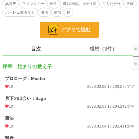
命に非ず』
異世界
ファンタジー
転生
魔法理論しっかり派
主人公最強
学園
ハーレム要素なし
魔法
追放
神
魔法は火、土、闇、光、風、水の六属性で形成される。
だが、魔法と言えど平等ではない。
アプリで読む
火属性至上の世界で、火の大家『ギャラクシアス家』に生れ落ちたレイヤ。し
かし、彼の適性は水属性。魔法の中でもとびきり弱いとされる属性。
『レイヤ。貴様をギャラクシアス家より放逐する』
目次
感想（3件）
『はい、承知いたしました』
満１６歳となった日、レイヤはギャラクシアス家より追放される。
序章 始まりの教え子
しかし、レイヤは前世の記憶と独自の魔法理論をもとに、火属性をも打ち破る
力を手に入れていた。
プロローグ：Master
追放されたレイヤは、前世同様教師業を目指す。そして、世界の謎に迫ること
10
2023.02.03 16:20
3,275文字
となる。
月下の出会い：Sage
ーー前世で出来なかったことを、今度こそ……
10
2023.02.03 18:20
4,249文字
彼の目的は、一体……？
魔法
これは前世教師だった男が、教え子を育て、私塾を作り、やがて世界を導くま
10
2023.02.04 18:20
2,411文字
での物語。
賢者