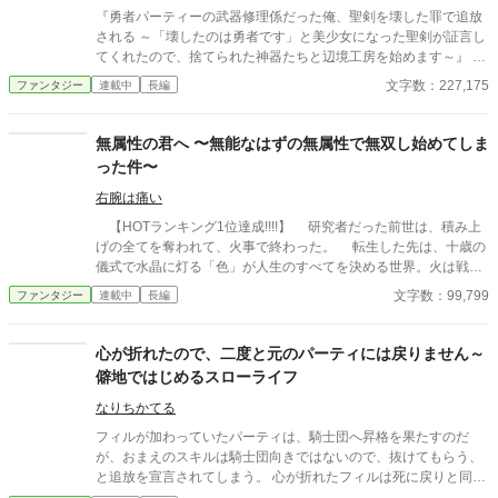
酷い扱いを受けていた彼女は、城を捨てて俺についてきたらし
『勇者パーティーの武器修理係だった俺、聖剣を壊した罪で追放
い。 王女様は命を狙われており、戻れば殺されるらしい。 ならば
される ～「壊したのは勇者です」と美少女になった聖剣が証言し
一緒に連れて行くしかあるまい。 資金もあるし、誰も居ない領地
てくれたので、捨てられた神器たちと辺境工房を始めます～』 あ
も貰えて好き勝手できる。 これって最高なのでは？ ※マルチ投稿
らすじ 勇者パーティーの武器修理係ラウルは、戦えない無能とし
文字数：227,175
ファンタジー
連載中
長編
しています。
て仲間から見下されていた。 ある日、ラウルの警告を無視した勇
者が聖剣を折ってしまう。ところが責任を押しつけられたのはラ
ウルだった。 報酬も名誉も奪われ、パーティーを追放されたラウ
無属性の君へ 〜無能なはずの無属性で無双し始めてしま
ルは、処分されることになった聖剣だけを引き取って辺境へ向か
った件〜
う。 廃村の鍛冶場で折れた聖剣を修理すると、まばゆい光の中か
ら銀髪の美しい女性が現れた。 「わたしを壊したのは勇者です。
右腕は痛い
そして、あなたこそがわたしの主です」 ラウルの外れ技能【原型
【HOTランキング1位達成!!!!】 研究者だった前世は、積み上
復元】には、壊れた神器を本来の姿へ戻す力があった。 聖剣、神
げの全てを奪われて、火事で終わった。 転生した先は、十歳の
盾、魔導鎧、古代要塞――。 捨てられた神器を直すたび、最強の
儀式で水晶に灯る「色」が人生のすべてを決める世界。火は戦い
美少女が仲間になっていく。 これは無能扱いされた修理師が、愛
に、土は壁に、青は治しに——だが、彼の水晶だけが灯らなかっ
文字数：99,799
ファンタジー
連載中
長編
の重い神器たちと辺境工房を築き、やがて壊れかけた世界まで修
た。 無属性。俗称「いろなし」。職への道は閉ざされ、村の帳
理してしまう物語。
簿の彼の欄は、何も書き込む予定のない空白になった。 それで
も彼は見ていた。誰の色も、灯る直前に一瞬だけ走る——「色の
心が折れたので、二度と元のパーティには戻りません～
ない揺らぎ」を。 無いんじゃない。まだ、見つかっていないだ
僻地ではじめるスローライフ
けだ。 誰にも見せない納屋で、毎晩百回、三年。物が既に持つ
性質に無色の魔力を沿わせる独自技術「支え」を組み上げた少年
なりちかてる
の前に、ある夜、火の色の髪の冒険者が立つ。三年ぶんの記録の
フィルが加わっていたパーティは、騎士団へ昇格を果たすのだ
板を見上げて、彼女は笑わずに言った。 「ないんじゃなくて、ま
が、おまえのスキルは騎士団向きではないので、抜けてもらう、
だ見つかってないだけなんでしょ。……いいよ。あたしが最初に
と追放を宣言されてしまう。 心が折れたフィルは死に戻りと同時
見つけたげる」 欄のなかった少年と、その三年を最初に面白が
にパーティを抜け、故郷の町でスローライフをはじめることを決