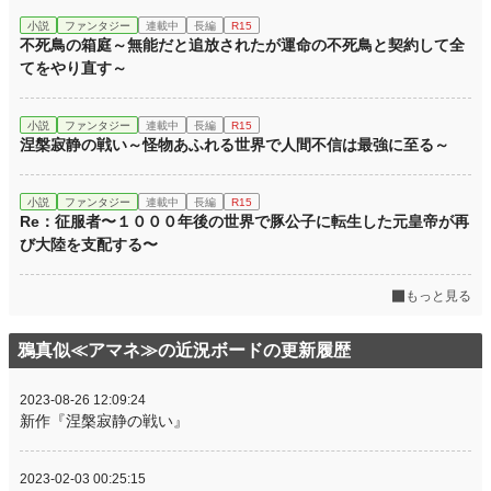
小説
ファンタジー
連載中
長編
R15
不死鳥の箱庭～無能だと追放されたが運命の不死鳥と契約して全
てをやり直す～
小説
ファンタジー
連載中
長編
R15
涅槃寂静の戦い～怪物あふれる世界で人間不信は最強に至る～
小説
ファンタジー
連載中
長編
R15
Re：征服者〜１０００年後の世界で豚公子に転生した元皇帝が再
び大陸を支配する〜
もっと見る
鴉真似≪アマネ≫の近況ボードの更新履歴
2023-08-26 12:09:24
新作『涅槃寂静の戦い』
2023-02-03 00:25:15