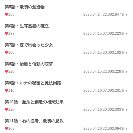
第5話：最初の創造物
累計ポイント
197,642 pt (20,115 位)
255
2025.04.14 22:00
2,647文字
第6話：生存基盤の確立
237
2025.04.15 07:00
2,223文字
第7話：森で出会った少女
200
2025.04.15 20:00
3,102文字
第8話：治癒と信頼の萌芽
220
2025.04.15 22:00
3,228文字
第9話：ルナの秘密と魔法回路
210
2025.04.16 07:00
3,201文字
第10話：魔法と創造の相乗効果
220
2025.04.16 20:00
2,303文字
第11話：石の従者、最初の息吹
209
2025.04.16 22:00
3,094文字