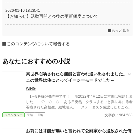
2026-01-10 18:28:41
【お知らせ】活動再開と今後の更新頻度について
もっと見る
このコンテンツについて報告する
あなたにおすすめの小説
異世界召喚されたら無能と言われ追い出されました。～
この世界は俺にとってイージーモードでした～
WING
1～8巻好評発売中です！ ※2022年7月12日に本編は完結しま
した。 ◇ ◇ ◇ ある日突然、クラスまるごと異世界に勇者
召喚された高校生、結城晴人。 ステータスを確認したところ、
勇者に与えられる特典のギフトどころか、勇者の称号すらも無い
文字数：984,588
ファンタジー
完結
長編
ことが判明する。 晴人たちを召喚した王女は「無能がいては足
手纏いになる」と、彼のことを追い出してしまった。 しかも街
を出て早々、王女が差し向けた騎士によって、晴人は殺されかけ
お前には才能が無いと言われて公爵家から追放された俺
る。 胸を刺され意識を失った彼は、気がつくと神様の前にい