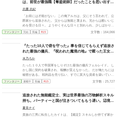
は、前世が最強職【奪盗術師】だったことを思い出す
た。 そしてギフトを与え忘れたお詫びとして、望むスキルを作
～今さら謝られても、もう遅い～
れるスキルをはじめとしたチート能力を手に入れるのであった──
志鷹 志紀
ハードモードな異世界生活も、やりすぎなくらいスキルを作っ
「お前には才能がない」 この俺アルカは、父にそう言われて、公
て一発逆転イージーモード!? 前代未聞の難易度激甘ファンタジ
爵家から追放された。 父からは無能と蔑まれ、兄からは酷いいじ
ー、開幕！
めを受ける日々。 ようやくそんな日々と別れられ、少しばかり嬉
しいが……これからどうしようか。 今後の不安に悩んでいると、
文字数：164,066
ファンタジー
完結
長編
R15
突如として俺の脳内に記憶が流れた。 その時、前世が最強の【奪
盗術師】だったことを思い出したのだ。
『たった10人で砦を守った』事を信じてもらえず追放さ
れた最強の傭兵、『呪われた魔境の地』で匿った王女と
理想の拠点に作り上げます
水乃ろか
たった１０人で帝国軍をしりぞけた最強の傭兵フェルレイド。 し
かし国に契約を破棄され、報酬が貰えなかった。 だが俺たちには
秘密がある。 戦利品を売り払い、すでに莫大な資産を築いていた
のだ。 その莫大な資金を元手に、静かに暮らそうと王都に戻る途
文字数：25,727
ファンタジー
連載中
長編
R15
中、盗賊に襲われていた一台の馬車を救出する。 乗っていたのは
美しい王女様で、そのお礼としてなぜか『領地』を貰えることに
なってしまった。 だが、そこは誰も住んでいない『呪われた地』
追放された無能鑑定士、実は世界最強の万物解析スキル
と云われる辺境の魔境。 ……いいじゃん！ 誰もいないなんて好
持ち。パーティーと国が泣きついてももう遅い。辺境で
都合！ 悠々自適に暮らそうと意気込む俺だったが、行きの馬車に
美少女とスローライフ（？）を送る
隠れていたのは、なんと先ほど助けた王女様！？ どうやら王城で
夏見ナイ
酷い扱いを受けていた彼女は、城を捨てて俺についてきたらし
貴族の三男に転生したカイトは、【鑑定】スキルしか持てず家か