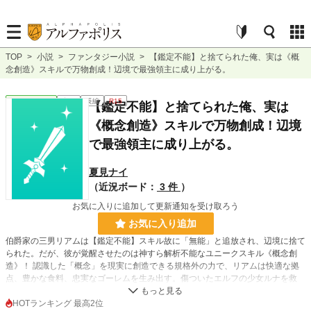
TOP
>
小説
>
ファンタジー小説
>
【鑑定不能】と捨てられた俺、実は《概
念創造》スキルで万物創成！辺境で最強領主に成り上がる。
ファンタジー
完結
長編
R15
【鑑定不能】と捨てられた俺、実は
《概念創造》スキルで万物創成！辺境
で最強領主に成り上がる。
夏見ナイ
（近況ボード：
3 件
）
お気に入りに追加して更新通知を受け取ろう
お気に入り追加
伯爵家の三男リアムは【鑑定不能】スキル故に「無能」と追放され、辺境に捨て
られた。だが、彼が覚醒させたのは神すら解析不能なユニークスキル《概念創
造》！ 認識した「概念」を現実に創造できる規格外の力で、リアムは快適な拠
点、豊かな食料、忠実なゴーレムを生み出す。傷ついたエルフの少女ルナを救
い、彼女と共に未開の地を開拓。やがて獣人ミリア、元貴族令嬢セレスなど訳あ
りの仲間が集い、小さな村は驚異的に発展していく。一方、リアムを捨てた王国
HOTランキング 最高2位