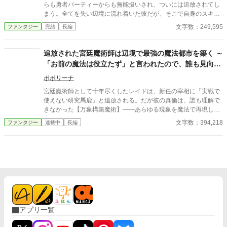
い。 王女様は命を狙われており、戻れば殺されるらしい。 ならば
らも勇者パーティーからも無能扱いされ、ついには追放されてし
一緒に連れて行くしかあるまい。 資金もあるし、誰も居ない領地
まう。全てを失い辺境に流れ着いた彼だが、そこで自身のスキル
も貰えて好き勝手できる。 これって最高なのでは？ ※マルチ投稿
が万物の情報を読み解く最強スキル【万物解析】だと覚醒する！
文字数：249,595
ファンタジー
完結
長編
しています。
隠された才能を見抜いて助けた美少女エルフや獣人と共に、カイ
トは辺境の村を豊かにし、古代遺跡の謎を解き明かし、強力な魔
物を従え、着実に力をつけていく。一方、カイトを切り捨てた元
追放された宮廷魔術師は辺境で最強の魔法都市を築く ～
パーティーと王国は凋落の一途を辿り、彼の築いた豊かさに気づ
「お前の魔法は役立たず」と言われたので、誰も見向き
くが……もう遅い！ 不遇から成り上がる、痛快な逆転劇と辺境ス
しない土地で好き勝手やらせてもらいます
ローライフ（？）が今、始まる！
ポポリーナ
宮廷魔術師として十年尽くしたレイドは、新任の宰相に「実戦で
使えない研究馬鹿」と追放される。だが彼の真価は、誰も理解で
きなかった【万象構築魔術】——あらゆる現象を魔法で再現し、
インフラから兵器まで創造する規格外の能力だった。辺境の荒野
文字数：394,218
ファンタジー
連載中
長編
を与えられたレイドは、獣人や亜人の難民を受け入れながら、上
下水道・魔導通信・自動防衛結界を次々と実装。気づけば列強諸
国が注目する魔法先進都市が誕生していた。王都が焦り始めた頃
にはもう遅い——辺境は、もう誰にも止められない。
アプリ一覧