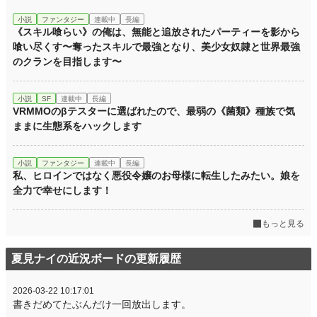
小説
ファンタジー
連載中
長編
《スキル喰らい》の俺は、無能と追放されたパーティーを影から
喰い尽くす〜奪ったスキルで最強となり、美少女奴隷と世界最強
のクランを目指します〜
小説
SF
連載中
長編
VRMMOのβテスターに選ばれたので、最弱の《菌類》種族で気
ままに生態系をハックします
小説
ファンタジー
連載中
長編
私、ヒロインではなく悪役令嬢のお母様に転生したみたい。娘を
全力で幸せにします！
もっと見る
夏見ナイの近況ボードの更新履歴
2026-03-22 10:17:01
書きだめてたぶんだけ一回放出します。