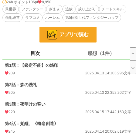
や実家は衰退し、彼の力を奪おうと画策するが…？ 無能と蔑まれた少年が最強
24h.ポイント
106pt
8,950
スキルで理想郷を築き、自分を陥れた者たちに鉄槌を下す、爽快成り上がりファ
異世界
ファンタジー
ざまぁ
追放
成り上がり
チートスキル
ンタジー！
領地経営
ラブコメ
ハーレム
第5回次世代ファンタジーカップ
小説
10,074 位 / 228,743 件
アプリで読む
ファンタジー
1,979 位 / 53,296 件
お気に入り
592
目次
感想（1件）
24h.ポイント
106 pt
第1話：【鑑定不能】の烙印
文字数
259,548
209
2025.04.13 14:10
3,996文字
更新日時
2025.05.13 07:00
第2話：森の洗礼
初回公開日時
2025.04.13 14:10
205
2025.04.13 22:35
2,202文字
初回完結日時
2025.05.13 21:53
第3話：夜明けの誓い
週間ポイント
288 pt (20,345 位)
220
2025.04.15 17:44
2,163文字
月間ポイント
1,349 pt (20,314 位)
第4話：覚醒、《概念創造》
245
2025.04.14 20:00
2,619文字
年間ポイント
45,976 pt (11,100 位)