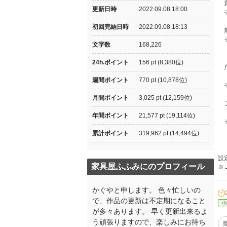
貴
更新日時
2022.09.08 18:00
そ
初回完結日時
2022.09.08 18:13
無
そ
文字数
168,226
24h.ポイント
156 pt (8,380位)
だ
週間ポイント
770 pt (10,878位)
そ
月間ポイント
3,025 pt (12,159位)
こ
年間ポイント
21,577 pt (19,114位)
そ
累計ポイント
319,962 pt (14,494位)
設
家具屋ふふみにのプロフィール
※
かぐやと申します。 色々忙しいの
で、作品の更新は不定期になること
小
が多々あります。 早く更新出来るよ
う頑張りますので、楽しみにお待ち