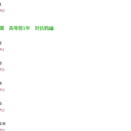
1
60
園 高等部1年 対抗戦編
2
61
3
55
4
53
5
52
6※
50