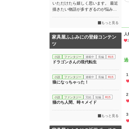
いただけたら嬉しく思います。 最近
描きたい物語が多すぎるのが悩み…
もっと見る
人
家具屋ふふみにの登録コンテン
ツ
小説
ファンタジー
連載中
長編
R15
過
ドラゴンさんの現代転生
1
小説
ファンタジー
連載中
長編
R15
狼になっちゃった！
2
小説
ファンタジー
完結
短編
R15
猫のち人間、時々メイド
3
もっと見る