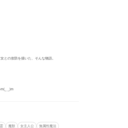
女との攻防を描いた、そんな物語。
_ _)m
霊
魔獣
女主人公
無属性魔法