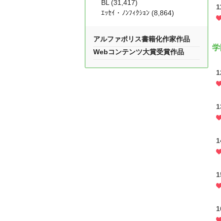
BL (31,417)
1
ｴｯｾｲ・ﾉﾝﾌｨｸｼｮﾝ (8,864)
アルファポリス書籍化作家作品
学
Webコンテンツ大賞受賞作品
1
1
1
1
1