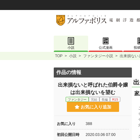
小説
公式漫画
投
TOP
>
小説
>
ファンタジー小説
>
出来損ない
作品の情報
出
出来損ないと呼ばれた伯爵令嬢
は出来損ないを望む
家
ファンタジー
完結
長編
R15
お気に入り追加
こ
そ
そ
お気に入り
388
火
初回公開日時
2020.03.06 07:00
ク