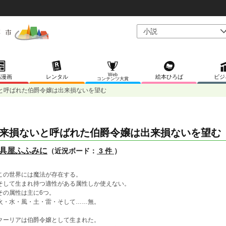
Web
稿漫画
レンタル
絵本ひろば
ビジ
コンテンツ大賞
と呼ばれた伯爵令嬢は出来損ないを望む
来損ないと呼ばれた伯爵令嬢は出来損ないを望む
具屋ふふみに
（近況ボード：
3 件
）
の世界には魔法が存在する。
して生まれ持つ適性がある属性しか使えない。
の属性は主に6つ。
・水・風・土・雷・そして……無。
ーリアは伯爵令嬢として生まれた。