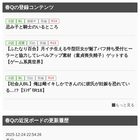
春Qの登録コンテンツ
小説
BL
連載中
長編
R18
忌み子と騎士のいるところ
小説
恋愛
完結
長編
R18
【ふたなり百合】月イチ生える牛型巨女が魅了バフ持ち受付ヒー
ラーと協力してレベルアップ素材（童貞喪失精子）ゲットする
【ゲーム系異世界】
小説
BL
完結
長編
R18
【社会人BL】俺は雌イキしかできんのに彼氏が妊娠を恐れてい
る…!?【ﾄﾝﾃﾞﾓR18】
もっと見る
春Qの近況ボードの更新履歴
2025-12-24 22:54:26