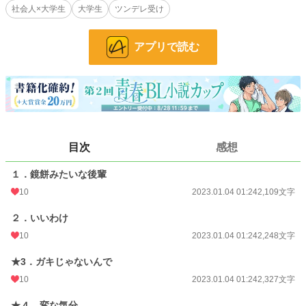
社会人×大学生
大学生
ツンデレ受け
小説
228,779 位 / 228,779 件
BL
31,415 位 / 31,415 件
アプリで読む
お気に入り
32
24h.ポイント
0 pt
文字数
18,404
更新日時
2023.01.04 01:24
目次
感想
初回公開日時
2023.01.01 13:27
１．鏡餅みたいな後輩
初回完結日時
2023.01.04 01:51
10
2023.01.04 01:24
2,109文字
週間ポイント
7 pt (78,785 位)
２．いいわけ
月間ポイント
112 pt (63,279 位)
10
2023.01.04 01:24
2,248文字
年間ポイント
1,322 pt (77,446 位)
★3．ガキじゃないんで
累計ポイント
14,640 pt (82,139 位)
10
2023.01.04 01:24
2,327文字
★４．変な気分