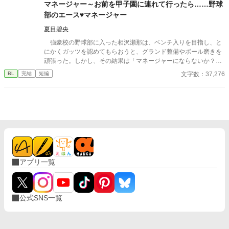
マネージャー～お前を甲子園に連れて行ったら……野球
部のエース♥マネージャー
夏目碧央
強豪校の野球部に入った相沢瀬那は、ベンチ入りを目指し、と
にかくガッツを認めてもらおうと、グランド整備やボール磨きを
頑張った。しかし、その結果は「マネージャーにならないか？」
という監督からの言葉。瀬那は葛藤の末、マネージャーに転身す
文字数：37,276
BL
完結
短編
る。 一方、才能溢れるピッチャーの戸田遼悠。瀬那は遼悠の才
能を羨ましく思っていたが、マネージャーとして関わる内に、遼
悠が文字通り血のにじむような努力をしている事を知る。
アプリ一覧
公式SNS一覧