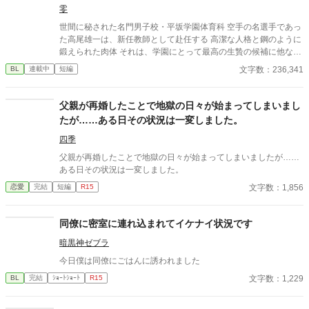
零
情。 その弱さを見逃さず、篠原はデスク越しに距離を詰める。
「強がらなくていいですよ。俺の前では、もう」 指先が榊のネク
世間に秘された名門男子校・平坂学園体育科 空手の名選手であっ
タイを掴む。 引き寄せられた瞬間、榊の理性は音を立てて崩れ
た高尾雄一は、新任教師として赴任する 高潔な人格と鋼のように
た。 拒むことも、許すこともできないまま、 彼は“部下”の手によ
鍛えられた肉体 それは、学園にとって最高の生贄の候補に他なら
って、ひとつずつ乱されていく。 言葉で支配され、触れられるた
なかった 至高の筋肉を持つ、精神を削られ意志をなくした青年を
文字数：236,341
BL
連載中
短編
びに、自分の知らなかった感情と快楽を知る。それは、上司とし
太古の神に捧げるため、“水”、“風”、“土”の信奉者達が暗躍する 意
ての誇りを壊すほどに甘く、逃れられないほどに深い。 だが、篠
志をなくし筋肉の操り人形と化した“デク” 消える教師 山奥の男子
原の視線の奥に宿るのは、ただの欲望ではなかった。 そこには、
校で繰り広げられるダークファンタジー
父親が再婚したことで地獄の日々が始まってしまいまし
ずっと榊だけを見つめ続けてきた、静かな執着がある。 「俺、前
たが……ある日その状況は一変しました。
から思ってたんです。 あなたが誰かに“支配される”ところ、き
っと綺麗だろうなって」 支配する側だったはずの男が、 支配され
四季
ることで初めて“生きている”と感じてしまう――。 上司と部下、
父親が再婚したことで地獄の日々が始まってしまいましたが……
立場も理性も、すべてが絡み合うオフィスの夜。 秘密の扉を開け
ある日その状況は一変しました。
た榊は、もう戻れない。 快楽に溺れるその瞬間まで、彼を待つの
は破滅か、それとも救いか。 ――これは、ひとりの上司が“愛”と
文字数：1,856
恋愛
完結
短編
R15
いう名の支配に沈んでいく物語。
同僚に密室に連れ込まれてイケナイ状況です
暗黒神ゼブラ
今日僕は同僚にごはんに誘われました
文字数：1,229
BL
完結
ｼｮｰﾄｼｮｰﾄ
R15