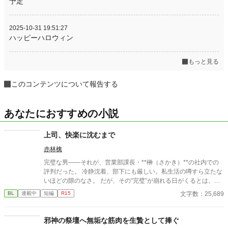
予定
2025-10-31 19:51:27
ハッピーハロウィン
もっと見る
このコンテンツについて報告する
あなたにおすすめの小説
上司、快楽に沈むまで
赤林檎
完璧な男――それが、営業部課長・**榊（さかき）**の社内での
評判だった。 冷静沈着、部下にも厳しい。私生活の噂すら立たな
いほどの隙のなさ。 だが、その“完璧”が崩れる日がくるとは、誰
も想像していなかった。 入社三年目の篠原は、榊の直属の部下。
文字数：25,689
BL
連載中
短編
R15
真面目だが強気で、どこか挑発的な笑みを浮かべる青年。 ある
夜、取引先とのトラブル対応で二人だけが残ったオフィスで、 篠
原は上司に向かって、いつもの穏やかな口調を崩した。「……そ
邪神の祭壇へ無垢な筋肉を生贄として捧ぐ
んな顔、部下には見せないんですね」 疲労で僅かに緩んだ榊の表