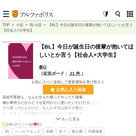
TOP
>
小説
>
BL小説
>
【BL】今日が誕生日の後輩が抱いてほしいとか言う
【社会人×大学生】
BL
完結
短編
R18
【BL】今日が誕生日の後輩が抱いてほ
しいとか言う【社会人×大学生】
春Q
（近況ボード：
21 件
）
お気に入りに追加して更新通知を受け取ろう
お気に入り追加
高校卒業後も、なんだかんだ構ってやってた後輩。
俺が車持ちだからどうせ足代わりに使いたいだけだろ。。。
そう思ってたんだけど、なんか今日は様子が変だ。
え、おまえ、今日誕生日なの？ うちに来たい？
なに、抱いてほしいだと！？
24h.ポイント
0pt
61
※スケベ回には★マークを入れています。
BL
ハッピーエンド
初夜
甘々
据え膳
先輩後輩