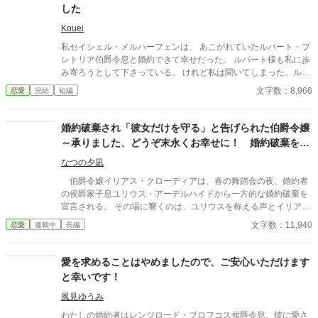
・暫く書いていなかったらかなり文体が変わってしまったので、
した
書き直ししています。 ・トラブル回避のため、完結まで感想欄は
開きません。
Kouei
私セイシェル・メルハーフェンは、 あこがれていたルパート・プ
レトリア伯爵令息と婚約できて幸せだった。 ルパート様も私に歩
み寄ろうとして下さっている。 けれど私は聞いてしまった。ルパ
ート様の本音を。 『我慢するしかない』 『彼女といると疲れる』
文字数：8,966
恋愛
完結
短編
私はルパート様に嫌われていたの？ 本当は厭わしく思っていた
の？ だから私は決めました。 あなたを忘れようと… ※この作品
は、他投稿サイトにも公開しています。
婚約破棄され「彼女だけを守る」と告げられた伯爵令嬢
～承りました、どうぞ末永くお幸せに！ 婚約破棄を止
める？ いえ、お断りいたします！
なつの夕凪
伯爵令嬢イリアス・クローディアは、春の舞踏会の夜、婚約者
の侯爵家子息ユリウス・アーデルハイドから一方的な婚約破棄を
宣言される。 その場に響くのは、ユリウスを称える声とイリアス
を非難する怒号──陰で囁かれる嘘があった。 だが、イリアスは
文字数：11,940
恋愛
連載中
長編
微笑を崩さず、静かに空気を支配し、したたかな反撃を開始す
る。これは、婚約破棄を断絶として受け止めた令嬢が、空気を反
転させ、制度の外で生きるための物語。 「爵位契約の破棄とし
愛を求めることはやめましたので、ご安心いただけます
て、しかと受けとめました」──その一言が、今を、すべてを変え
と幸いです！
る。 ♧完結までお付き合いいただければ幸いです。
風見ゆうみ
わたしの婚約者はレンジロード・ブロフコス侯爵令息。彼に愛さ