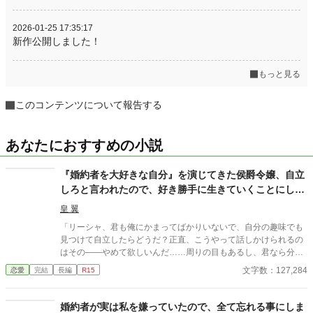
2026-01-25 17:35:17
新作公開しました！
もっと見る
このコンテンツについて報告する
あなたにおすすめの小説
『婚約者を大好きな自分』を演じてきた侯爵令嬢、自立
しろと言われたので、好き勝手に生きていくことにしま
した
皇 翼
「リーシャ、君も俺にかまってばかりいないで、自分の趣味でも
見つけて自立したらどうだ？正直、こうやって話しかけられるの
はその――やめて欲しいんだ……周りの目もあるし、君なら分か
るだろう？」 頭を急に鈍器で殴られたような感覚に陥る一言だっ
文字数：127,284
恋愛
完結
長編
R15
た。 彼がチラリと見るのは周囲。2学年上の彼の教室の前であっ
たというのが間違いだったのかもしれない。 この一言で彼女の人
生は一変した――。 ＊＊＊＊＊＊ ※タイトル少し変えました。
婚約者が実は私を嫌っていたので、全て忘れる事にしま