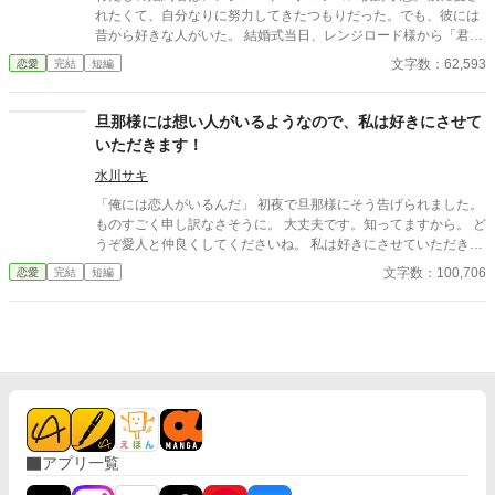
れたくて、自分なりに努力してきたつもりだった。でも、彼には
昔から好きな人がいた。 結婚式当日、レンジロード様から「君も
知っていると思うが、私には愛する女性がいる。君と結婚して
文字数：62,593
恋愛
完結
短編
も、彼女のことを忘れたくないから忘れない。そして、私と君の
結婚式を彼女に見られたくない」と言われ、結婚式を中止にする
ためにと階段から突き落とされてしまう。 レンジロード様に突き
旦那様には想い人がいるようなので、私は好きにさせて
落とされたと訴えても、信じてくれる人は少数だけ。レンジロー
いただきます！
ド様はわたしが階段を踏み外したと言う上に、わたしには話を合
わせろと言う。 こんな人のどこが良かったのかしら？？？ 家族に
水川サキ
相談し、離婚に向けて動き出すわたしだったが、わたしの変化に
「俺には恋人がいるんだ」 初夜で旦那様にそう告げられました。
気がついたレンジロード様が、なぜかわたしにかまうようになり
ものすごく申し訳なさそうに。 大丈夫です。知ってますから。 ど
――
うぞ愛人と仲良くしてくださいね。 私は好きにさせていただきま
すので。 悠々自適なお飾り妻の快適ライフを送っていたら、 旦那
文字数：100,706
恋愛
完結
短編
様が接近してくるのですが。 どうぞ、お構いなく。
アプリ一覧