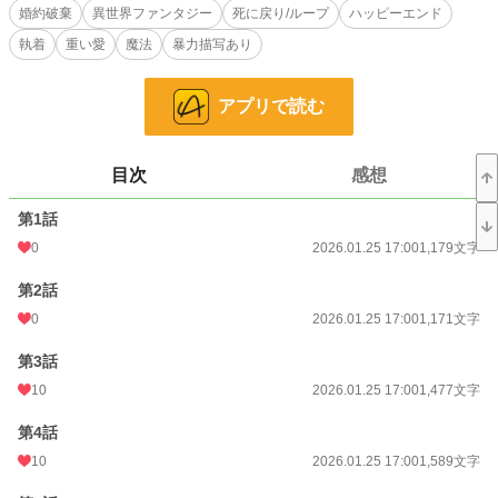
しかし、意識を失ったルークリッドが目を覚ましたのは、再び訪れた「あの日」
婚約破棄
異世界ファンタジー
死に戻り/ループ
ハッピーエンド
だった。
執着
重い愛
魔法
暴力描写あり
小説
228,640 位 / 228,640 件
アプリで読む
恋愛
66,327 位 / 66,327 件
お気に入り
13
目次
感想
24h.ポイント
0 pt
第1話
文字数
49,266
0
2026.01.25 17:00
1,179文字
更新日時
2026.02.07 07:00
第2話
初回公開日時
2026.01.25 17:00
0
2026.01.25 17:00
1,171文字
初回完結日時
2026.02.07 07:50
第3話
週間ポイント
7 pt (78,785 位)
10
2026.01.25 17:00
1,477文字
月間ポイント
77 pt (71,598 位)
第4話
10
2026.01.25 17:00
1,589文字
年間ポイント
12,607 pt (27,211 位)