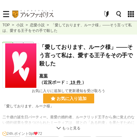
TOP
>
小説
>
恋愛小説
>
「愛しております、ルーク様」――そう言って私
は、愛する王子をその手で殺した
恋愛
完結
長編
「愛しております、ルーク様」――そ
う言って私は、愛する王子をその手で
殺した
葛葉
（近況ボード：
19 件
）
お気に入りに追加して更新通知を受け取ろう
お気に入り追加
「愛しております、ルーク様」
二十歳の誕生日パーティー。最愛の婚約者、ルークリッド王子から身に覚えのな
い婚約破棄を突きつけられたミーティアは、彼との「ある約束」を果たすために
その胸を剣で貫いた。
24h.ポイント
0pt
72