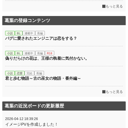
もっと見る
葛葉の登録コンテンツ
小説
BL
連載中
長編
バグに愛されたエンジニアは恋をする？
小説
BL
連載中
長編
R18
偽りだらけの花は、王様の執着に気付かない。
小説
恋愛
完結
長編
君と歩む物語～古の巫女の物語・番外編～
もっと見る
葛葉の近況ボードの更新履歴
2026-04-12 18:39:26
イメージPVを作成しました！