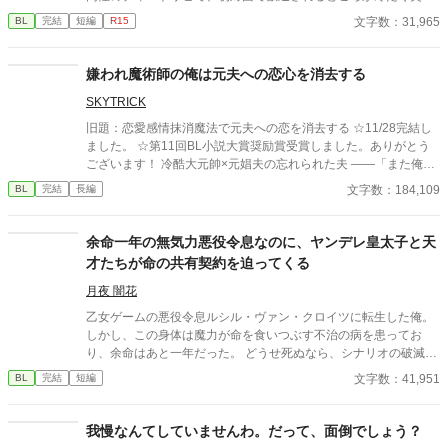
放されてしまう。 『必要最低限関わるな』 『愛人を作るな』
文字数：31,965
BL
完結
短編
R15
『男遊びならしてもいい』 ディートリヒから実家の借金を完済す
る条件を言われたラキは、学園で令息たちとの交流を満喫中。 褒
め上手なラキの周りには可愛い令息が集まり、推し活状態に。 一
嫌われ魔術師の俺は元夫への恋心を消去する
方、ディートリヒだけが嫉妬で胃を痛める日々。 ラキへの恋心を
SKYTRICK
隠し続けた不器用侯爵令息に、幸せな未来は訪れるのか？ .
旧題：恋愛感情抹消魔法で元夫への恋を消去する ☆11/28完結し
ました。 ☆第11回BL小説大賞奨励賞受賞しました。ありがとう
ございます！ 冷酷大元帥×元娼夫の忘れられた夫 ——「また俺を
好きになるって言ったのに、嘘つき」 元娼夫で現魔術師であるエ
文字数：184,109
BL
完結
長編
ディことサラは五年ぶりに祖国・ファルンに帰国した。しかし暫
しの帰郷を味わう間も無く、直後、ファルン王国軍の大元帥であ
るロイ・オークランスの使者が元帥命令を掲げてサラの元へやっ
余命一年の無気力悪役令息なのに、ヤンデレ皇太子と天
てくる。 ロイ・オークランスの名を知らぬ者は世界でもそうそう
才たちが命の共有契約を迫ってくる
いない。魔族の血を引くロイは人間から畏怖を大いに集めながら
も、大将として国防戦争に打ち勝ち、たった二十九歳で大元帥と
月夜 闇花
して全軍のトップに立っている。 その元帥命令の内容というの
乙女ゲームの悪役令息ルシル・ヴァン・クロイツに転生した俺。
は、五年前に最愛の妻を亡くしたロイを、魔族への本能的な恐怖
しかし、この身体は魔力が命を食いつぶす不治の病を患ってお
を感じないサラが慰めろというものだった。 ロイは妻であるリ
り、余命はあと一年だった。 どうせ死ぬなら、シナリオの破滅フ
ネ・オークランスを亡くし、悲しみに苛まれている。あまりの辛
ラグを回避し、誰の記憶にも残らず静かに消え去りたい。 そう願
文字数：41,951
BL
完結
短編
さで『奥様』に関する記憶すら忘却してしまったらしい。半ば強
って王太子アルフレッドに婚約破棄を申し出た。 ――だが、それ
引にロイの元へ連れていかれるサラは、彼に己を『サラ』と名乗
がすべての狂気の始まりだった。 「君の手はひどく冷たいね。ま
る。だが、 ——「失せろ。お前のような娼夫など必要としていな
るで死人のようだ。……婚約の破棄は認めない」 何も望まず、た
我慢なんてしていませんわ。だって、面倒でしょう？
い」 噂通り冷酷なロイの口からは罵詈雑言が放たれた。ロイは穢
だ消えようとするルシルの儚げな諦観は、逆に攻略対象たちのド