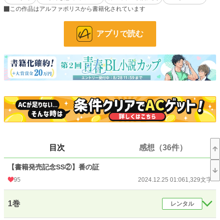
す。
この作品はアルファポリスから書籍化されています
★不定期：1000字程度の更新。
アプリで読む
★他サイトにも掲載しています。
小説
31,850 位 / 228,937 件
BL
8,349 位 / 31,452 件
お気に入り
1,009
24h.ポイント
14 pt
文字数(レンタル含む)
170,783
更新日時
2024.12.25 01:06
目次
感想（36件）
初回公開日時
2023.10.25 08:38
【書籍発売記念SS②】番の証
週間ポイント
63 pt (41,753 位)
95
2024.12.25 01:06
1,329文字
月間ポイント
399 pt (38,704 位)
1巻
レンタル
年間ポイント
12,263 pt (27,692 位)