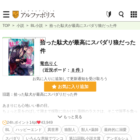
TOP
>
小説
>
BL小説
>
拾った駄犬が最高にスパダリ狼だった件
BL
連載中
長編
R18
拾った駄犬が最高にスパダリ狼だった
件
竜也りく
（近況ボード：
8 件
）
お気に入りに追加して更新通知を受け取ろう
お気に入り追加
旧題：拾った駄犬が最高にスパダリだった件
あまりにも心地いい春の日。
ちょっと足をのばして湖まで採取に出かけた薬師のラスクは、そこで深手を負っ
た真っ黒ワンコを見つけてしまう。
治療しようと近づいたらめちゃくちゃ威嚇されたのに、ピンチの時にはしっかり
24h.ポイント
14pt
43,949
助けてくれた真っ黒ワンコは、なぜか家までついてきて…。
BL
ハッピーエンド
異世界
狼獣人
獣人×薬師
最終的に溺愛
スパダリ
いろんな意味でワンコ
第11回BL小説大賞
アンダルシュ
受けの前ではついついワンコになってしまう狼獣人と、お人好しな薬師のお話で