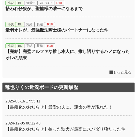
小説
BL
連載中
ｼｮｰﾄｼｮｰﾄ
R18
拾われ仔狼が、聖龍様の唯一になるまで
小説
BL
完結
長編
R18
最弱オレが、最強魔法騎士様のパートナーになった件
小説
BL
完結
長編
R18
【完結】完璧アルファな推し本人に、推し語りするハメになった
オレの顛末
もっと見る
竜也りくの近況ボードの更新履歴
2025-03-16 17:55:11
【書籍化のお知らせ】最愛の夫に、運命の番が現れた！
2024-12-05 00:12:43
【書籍化のお知らせ】拾った駄犬が最高にスパダリ狼だった件