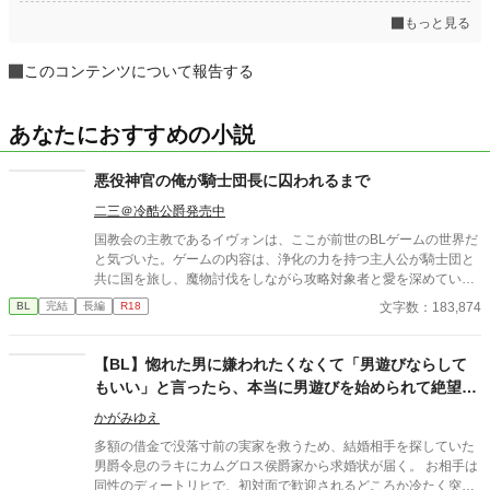
もっと見る
このコンテンツについて報告する
あなたにおすすめの小説
悪役神官の俺が騎士団長に囚われるまで
二三＠冷酷公爵発売中
国教会の主教であるイヴォンは、ここが前世のBLゲームの世界だ
と気づいた。ゲームの内容は、浄化の力を持つ主人公が騎士団と
共に国を旅し、魔物討伐をしながら攻略対象者と愛を深めていく
というもの。自分は悪役神官であり、主人公が誰とも結ばれない
文字数：183,874
BL
完結
長編
R18
ノーマルルートを辿る場合に限り、破滅の道を逃れられる。その
ためイヴォンは旅に同行し、主人公の恋路の邪魔を画策をする。
以前からイヴォンを嫌っている団長も攻略対象者であり、気が進
【BL】惚れた男に嫌われたくなくて「男遊びならして
まないものの団長とも関わっていくうちに…。
もいい」と言ったら、本当に男遊びを始められて絶望し
ている侯爵令息の話
かがみゆえ
多額の借金で没落寸前の実家を救うため、結婚相手を探していた
男爵令息のラキにカムグロス侯爵家から求婚状が届く。 お相手は
同性のディートリヒで、初対面で歓迎されるどころか冷たく突き