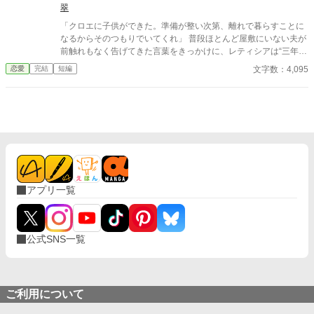
らわしい娼夫を睨みつけ去ってしまう。使者らは最愛の妻を亡く
翠
ス黒い支配欲と執着に火をつけてしまう。 ヤンデレ王太子アルフ
したロイを憐れむばかりで、まるでサラの様子を気にしていな
レッドの圧倒的な拘束。 実直な騎士ガレッドの盲目的な献身。 天
「クロエに子供ができた。準備が整い次第、離れで暮らすことに
い。 誰も、サラこそが五年前に亡くなった『奥様』であり、最愛
才魔術師ノアの狂気的な探究。 ルシルが死の淵へ沈み込もうとし
なるからそのつもりでいてくれ」 普段ほとんど屋敷にいない夫が
のその人であるとは気付いていないようだった。 しかし、最大の
たとき、三人は神の理に逆らう禁忌の魔術を実行する。 それは、
前触れもなく告げてきた言葉をきっかけに、レティシアは“三年
問題は元夫に存在を忘れられていることではない。 サラが未だに
自らの命と魔力をルシルの身体へ直接繋ぎ止める『命の共有契
間”の契約を終わらせることにした。 赤の他人を屋敷に迎えるこ
ロイを愛しているという事実だ。 仕方なく、『恋愛感情抹消魔
文字数：4,095
恋愛
完結
短編
約』だった――。 「君はもう、どこへも行けない。永遠に、私た
とはしない。 不要なものに感情を砕く理由などない。 「だって、
法』を己にかけることにするサラだが——…… ☆お読みくださり
ちと共にあるんだ」 死んで逃げることすら許されない豪奢な鳥籠
面倒でしょう？」 不誠実な夫も、無意味な結婚も、 この際すべて
ありがとうございます。良ければ感想などいただけるとパワーに
の中、悪役令息は息が詰まるほど甘い絶望と幸福に溺れていく。
切り捨ててしまいましょう。
なります！
ヤンデレ執着BLファンタジー、ここに開幕。
アプリ一覧
公式SNS一覧
ご利用について