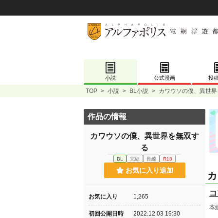
小説
公式漫画
投
TOP
>
小説
>
BL小説
>
カワウソの僕、異世界
作品の情報
カワウソの僕、異世界を無双す
る
BL
完結
長編
R18
お気に入り追加
カ
コ
お気に入り
1,265
本
初回公開日時
2022.12.03 19:30