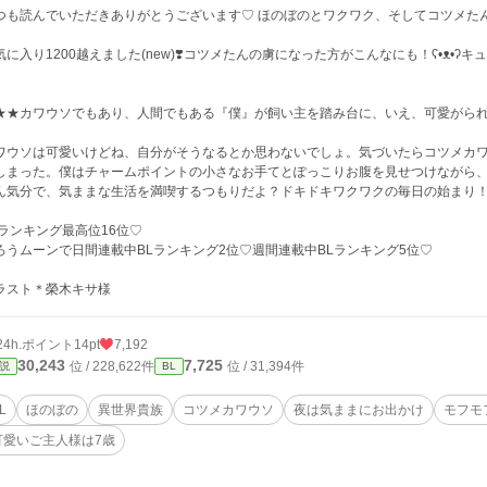
つも読んでいただきありがとうございます♡ ほのぼのとワクワク、そしてコツメた
気に入り1200越えました(new)❣️コツメたんの虜になった方がこんなにも！ʕ•ᴥ•ʔキ
★★カワウソでもあり、人間でもある『僕』が飼い主を踏み台に、いえ、可愛がら
ワウソは可愛いけどね、自分がそうなるとか思わないでしょ。気づいたらコツメカ
しまった。僕はチャームポイントの小さなお手てとぽっこりお腹を見せつけながら
ん気分で、気ままな生活を満喫するつもりだよ？ドキドキワクワクの毎日の始まり
Lランキング最高位16位♡
ろうムーンで日間連載中BLランキング2位♡週間連載中BLランキング5位♡
ラスト＊榮木キサ様
24h.ポイント
14pt
7,192
30,243
7,725
位 / 228,622件
位 / 31,394件
説
BL
L
ほのぼの
異世界貴族
コツメカワウソ
夜は気ままにお出かけ
モフモ
可愛いご主人様は7歳