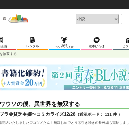
Web
稿漫画
レンタル
絵本ひろば
ビジ
コンテンツ大賞
を無双する
ワウソの僕、異世界を無双する
プラ＠貧乏令嬢〜コミカライズ12/26
（近況ボード：
111 件
）
編完結いたしました♡コツメたん！無双おめでとう㊗️引き続きの番外編も完結しまし