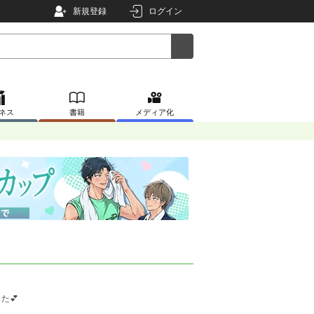
新規登録
ログイン
ネス
書籍
メディア化
た💕