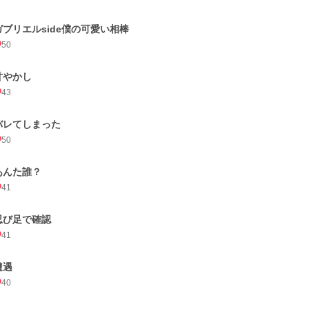
ガブリエルside僕の可愛い相棒
50
甘やかし
43
バレてしまった
50
あんた誰？
41
忍び足で確認
41
遭遇
40