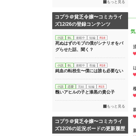
もっと見る
コプラ＠貧乏令嬢〜コミカライ
ズ12/26の登録コンテンツ
気
小説
BL
連載中
短編
R18
死ぬはずのモブの僕がシナリオをバ
グらせた話、聞く？
小説
BL
連載中
長編
R18
純血の転校生〜僕には誰も必要ない
小説
恋愛
完結
短編
R15
醜いアヒルの子と漆黒の貴公子
もっと見る
コプラ＠貧乏令嬢〜コミカライ
ズ12/26の近況ボードの更新履歴