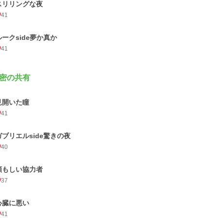
スリリングな夜
41
ルークside夢か真か
41
密の共有
見開いた瞳
41
ガブリエルside驚きの夜
40
頼もしい協力者
37
心臓に悪い
41