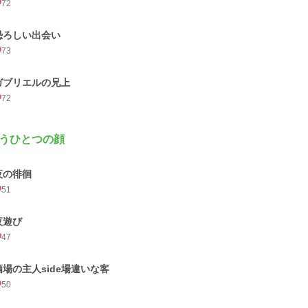
72
恐ろしい出会い
73
ガブリエルの兄上
72
うひとつの顔
夜の徘徊
51
夜遊び
47
酒場の主人side場違いな客
50