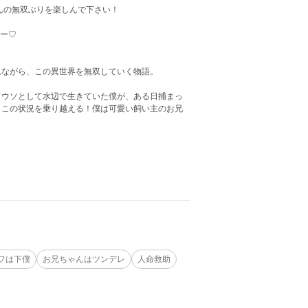
んの無双ぶりを楽しんで下さい！
ュー♡
れながら、この異世界を無双していく物語。
ワウソとして水辺で生きていた僕が、ある日捕まっ
、この状況を乗り越える！僕は可愛い飼い主のお兄
！
フは下僕
お兄ちゃんはツンデレ
人命救助