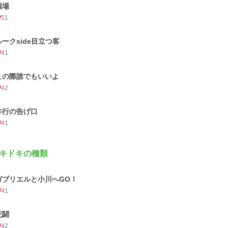
酒場
51
ルークside目立つ客
41
この際誰でもいいよ
42
非行の告げ口
41
キドキの種類
ガブリエルと小川へGO！
41
死闘
42