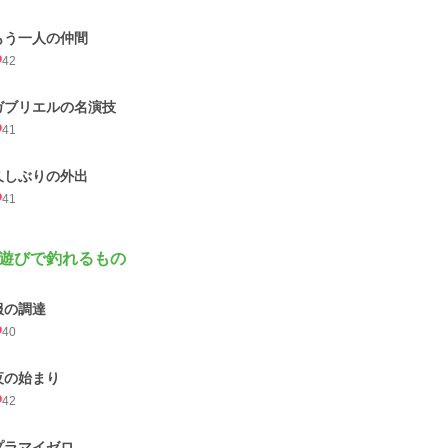
もう一人の仲間
42
ガブリエルの名演技
41
久しぶりの外出
41
遊びで釣れるもの
服の調達
40
夜の始まり
42
プラマイゼロ