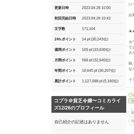
い
更新日時
2023.04.26 10:00
お
初回完結日時
2023.04.26 10:43
文字数
171,104
★
24h.ポイント
14 pt (30,243位)
カ
て
週間ポイント
105 pt (33,630位)
さ
月間ポイント
568 pt (32,640位)
B
な
年間ポイント
10,645 pt (30,207位)
イ
累計ポイント
1,127,088 pt (5,160位)
コプラ＠貧乏令嬢〜コミカライ
小
ズ12/26のプロフィール
B
自己紹介の記述はありません