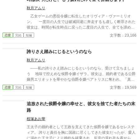
秋月アムリ
乙女ゲームの悪役令嬢に転生したオリヴィア・ヴァーミリオ
ン。 一度目の人生では破滅回避に奔走するも虚しく断罪された
彼女は、時間が転生時点に戻った二度目の人生で、全てを諦めて
いた。 もう疲れた。どうせ無駄なら、せめて断罪の日まで穏や
文字数：23,166
恋愛
完結
短編
かに眠って過ごしたい──そう願い、積極的に引きこもり傍観を決
め込むオリヴィア。 だが、一周目では冷淡だったはずの婚約
者・セドリック王子が、なぜか彼女に献身的な優しさを見せ、
誇りさえ踏みにじるというのなら
「今度こそ、私が君を守る」と誓うのだ。 運命に抗う気力さえ
秋月アムリ
失った令嬢が、思いがけない波乱に巻き込まれていく。全てを諦
めたはずの人生で、彼女を待ち受ける未来とは──
――私の誇りさえ踏みにじるというのなら、受けて立ちましょ
う 地味で控えめな侯爵令嬢イザラ。彼女は、婚約者である公爵
嫡男エリオットを華やかな伯爵令嬢ベアトリスに奪われ、「真実
の愛」を見つけたという身勝手な理由で一方的に婚約破棄を突き
文字数：19,569
恋愛
完結
短編
つけられる。 ベアトリスからは地味で退屈な女と公然と蔑ま
れ、尊厳を踏みにじられたイザラ。 だが、彼女は涙を見せず、
侯爵家の誇りを守るため不当な破棄を断固として拒否。たった一
追放された侯爵令嬢の幸せと、彼女を捨てた者たちの末
人で反撃の証拠集めを開始する。 彼女が助力を求めたのは、社
路
交界から距離を置き、冷徹と噂される辺境伯アレクシス。彼は、
イザラの持つ鋼のような意志と冷静な知性を見抜き、彼女の非公
桜塚あお華
式な協力者となる。 しかし、そんな彼女を待っていたのは「辺
王太子の婚約者として王政を支えてきた侯爵令嬢であるセレステ
境伯と不貞を働いている」という、さらに悪質な濡れ衣だった―
ィア。 誇りと責任を胸に国政に尽くしてきた彼女だったが、愛人
―
に溺れた王太子により婚約を破棄され、反逆の濡れ衣を着せられ