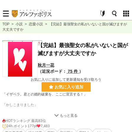
TOP
>
小説
>
恋愛小説
>
【完結】最強聖女の私がいないと国が滅びますが
大丈夫ですか
恋愛
完結
長編
R15
【完結】最強聖女の私がいないと国が
滅びますが大丈夫ですか
秋月一花
（近況ボード：
75 件
）
お気に入りに追加して更新通知を受け取ろう
お気に入り追加
「イザベラ。君との婚約破棄を、ここに宣言する！」
「かしこまりました」
「君も俺のことを想ってくれているのは知っているが、子爵令嬢ではこの俺に釣
り合わな……えっ？」
HOTランキング 最高83位
24h.ポイント
177pt
7,483
宮殿のダンスパーティーで婚約破棄を宣言された私――イザベラ・フランクリ