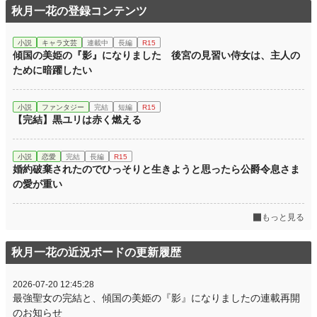
お気に入り
136
秋月一花の登録コンテンツ
24h.ポイント
177 pt
小説
キャラ文芸
連載中
長編
R15
文字数
134,411
傾国の美姫の『影』になりました 後宮の見習い侍女は、主人の
ために暗躍したい
更新日時
2026.07.19 19:10
初回公開日時
2026.04.17 12:02
小説
ファンタジー
完結
短編
R15
【完結】黒ユリは赤く燃える
初回完結日時
2026.07.19 19:11
週間ポイント
1,703 pt (5,654 位)
小説
恋愛
完結
長編
R15
婚約破棄されたのでひっそりと生きようと思ったら公爵令息さま
月間ポイント
18,816 pt (2,517 位)
の愛が重い
年間ポイント
76,815 pt (7,460 位)
もっと見る
累計ポイント
77,331 pt (35,144 位)
秋月一花の近況ボードの更新履歴
2026-07-20 12:45:28
最強聖女の完結と、傾国の美姫の『影』になりましたの連載再開
のお知らせ