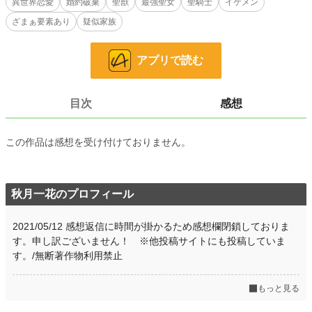
異世界恋愛
婚約破棄
聖獣
最強聖女
聖騎士
イケメン
ン。
ざまぁ要素あり
疑似家族
子爵家の令嬢である私がなぜ彼の婚約者だったのか……答えは簡単。
アプリで読む
私が『聖獣の乙女』だったからだ。
おめでとうございます、ディラン殿下。
目次
感想
あなたは明日から王太子ではありません。
この国から去り、私は新しい人生を始めます。
この作品は感想を受け付けておりません。
たくさんの人と関わる、そんな人生を――……
これは婚約破棄された私が、国から去ってたくさんの幸せを掴む物語。
秋月一花のプロフィール
※短編『婚約破棄されたユニコーンの乙女は、神殿に向かいます』を改題＆いく
つかの設定を調整した長編版です。
2021/05/12 感想返信に時間が掛かるため感想欄閉鎖しておりま
※短編版は残していいと許可をいただいています。
す。申し訳ございません！ ※他投稿サイトにも投稿していま
す。/無断著作物利用禁止
小説
7,532 位 / 228,585 件
もっと見る
恋愛
3,428 位 / 66,313 件