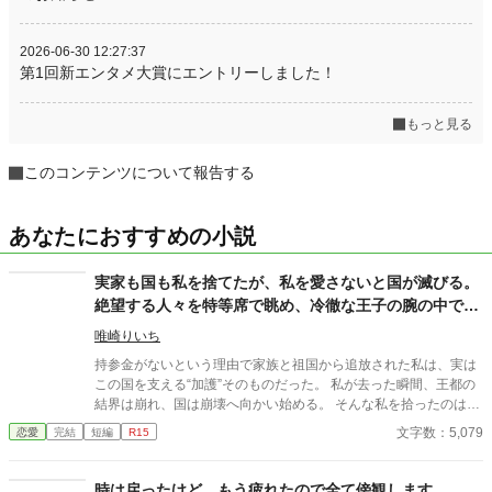
2026-06-30 12:27:37
第1回新エンタメ大賞にエントリーしました！
もっと見る
このコンテンツについて報告する
あなたにおすすめの小説
実家も国も私を捨てたが、私を愛さないと国が滅びる。
絶望する人々を特等席で眺め、冷徹な王子の腕の中で思
考停止する。
唯崎りいち
持参金がないという理由で家族と祖国から追放された私は、実は
この国を支える“加護”そのものだった。 私が去った瞬間、王都の
結界は崩れ、国は崩壊へ向かい始める。 そんな私を拾ったのは、
冷徹と噂される隣国の王子。 「やっと見つけた。お前は俺のもの
文字数：5,079
恋愛
完結
短編
R15
だ」 捨てられたはずの私は、気づけば滅びゆく祖国を背に、彼の
腕の中で溺愛されていた。
時は戻ったけど、もう疲れたので全て傍観します。