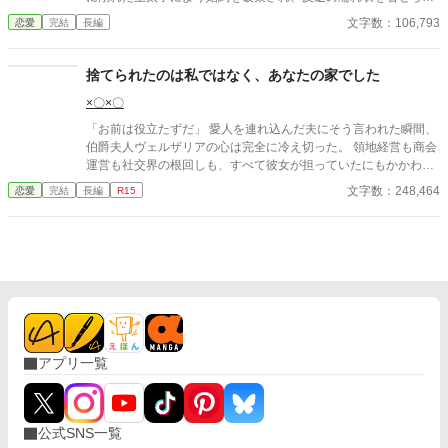
て国外追放されてしまう。 全てを失い、辺境の地で命を狙われた
文字数：106,793
恋愛
完結
長編
セレスティアは、一人の男――平民出身の将軍・カイに救われ
る。 彼は彼女の過去を知らず、ただ人としての強さと優しさを尊
重し、愛し始める。 一方、セレスティアを追い出した王太子と王
捨てられたのは私ではなく、あなたの家でした
妃、貴族たちは、彼女のいない国を操ることに失敗し、ゆっくり
×〇×〇
と、だが確実に滅びへの道を歩んでいく。 これは、復讐しない令
嬢が手に入れる、 真の愛と幸せな居場所の物語。 そして彼女を捨
「お前は役立たずだ」 愛人を連れ込んだ夫にそう言われた瞬間、
てた者たちが辿る、因果応報の末路の話である。
伯爵夫人ヴェルザリアの心は完全に冷え切った。 領地経営も商会
運営も社交界の根回しも、すべて彼女が担っていたにもかかわら
ず、夫はその価値を理解していなかったのだ。 ならば、もう知ら
文字数：248,464
恋愛
完結
長編
R15
ない。 夫への愛も、伯爵家への献身も捨てたヴェルザリアは、隣
国の有名公爵ラズメリアンから届いた招待状を手に旅立つ。 そこ
で彼女を待っていたのは、 「君ほど優秀な人材を放置するなん
て、君の夫は馬鹿だね」 という信じられない言葉だった。 一方そ
の頃、ヴェルザリアを失った伯爵家では破滅へのカウントダウン
が始まっていて――？ 捨てられたのは私じゃない。 捨てたのは、
あなたの未来だったのです。 ざまぁあり、溺愛ありの逆転ロマン
ス！
アプリ一覧
公式SNS一覧