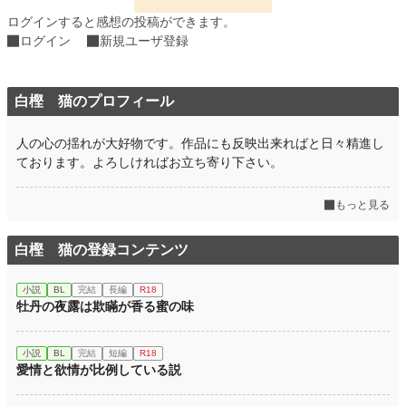
ログインすると感想の投稿ができます。
月間ポイント
63 pt (75,351 位)
ログイン
新規ユーザ登録
年間ポイント
9,528 pt (32,258 位)
累計ポイント
9,528 pt (98,704 位)
白樫 猫のプロフィール
人の心の揺れが大好物です。作品にも反映出来ればと日々精進し
ております。よろしければお立ち寄り下さい。
もっと見る
白樫 猫の登録コンテンツ
小説
BL
完結
長編
R18
牡丹の夜露は欺瞞が香る蜜の味
小説
BL
完結
短編
R18
愛情と欲情が比例している説