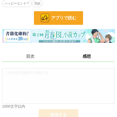
ハッピーエンド？
完結
登場人物紹介を設けております。お読みいただけると嬉しいです。
※ 人を殺してしまうシーンがあります。ご注意下さい。
最後までお読みいただいた方、本当にありがとうございました！
アプリで読む
無事に完結致しました～感謝！
面白かったよーと思って下さる方、ポチッとハートでも押してくれると嬉しいで
す。
神代＆葉月は、また書けるといいのですが‥。では！
小説
228,793 位 / 228,793 件
BL
31,417 位 / 31,417 件
目次
感想
お気に入り
17
24h.ポイント
0 pt
文字数
68,042
更新日時
2025.12.25 13:24
初回公開日時
2025.12.02 12:00
1000文字以内
初回完結日時
2025.12.25 13:24
送信する
週間ポイント
14 pt (70,247 位)