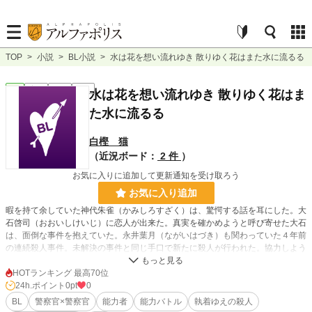
TOP
>
小説
>
BL小説
>
水は花を想い流れゆき 散りゆく花はまた水に流るる
BL
完結
長編
R18
水は花を想い流れゆき 散りゆく花はま
た水に流るる
白樫 猫
（近況ボード：
2 件
）
お気に入りに追加して更新通知を受け取ろう
お気に入り追加
暇を持て余していた神代朱雀（かみしろすざく）は、驚愕する話を耳にした。大
石啓司（おおいしけいじ）に恋人が出来た。真実を確かめようと呼び寄せた大石
は、面倒な事件を抱えていた。永井葉月（ながいはづき）も関わっていた４年前
の連続殺人事件。未解決の事件と同じ手口で新たに殺人が行われた。協力しよう
とする神代と葉月に、さらなる試練が待ち受けていた。
話は25年も前に遡り、複雑に絡み合う糸を解いていく。
HOTランキング 最高70位
今回の主人公は、大石啓司です。
24h.ポイント
0pt
0
大石が、悩み・戸惑いながらも、恋人を救う？物語です。
BL
警察官×警察官
能力者
能力バトル
執着ゆえの殺人
『飛んで火に入る火取蟲』の続編ですが、本編を読んでいない方でも読める様に