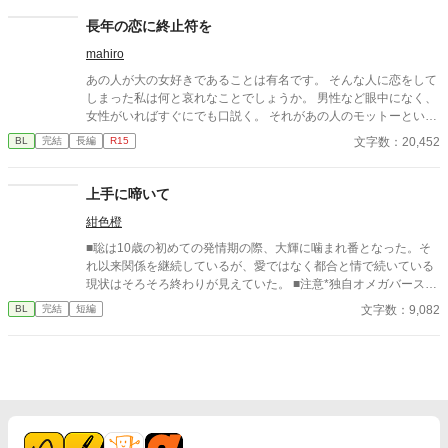
長年の恋に終止符を
mahiro
あの人が大の女好きであることは有名です。 そんな人に恋をして
しまった私は何と哀れなことでしょうか。 男性など眼中になく、
女性がいればすぐにでも口説く。 それがあの人のモットーという
やつでしょう。 どれだけあの人を思っても、無駄だと分かってい
文字数：20,452
BL
完結
長編
R15
ながらなかなか終止符を打てない私についにチャンスがやってき
ました。 これで終らせることが出来る、そう思っていました。
上手に啼いて
紺色橙
■聡は10歳の初めての発情期の際、大輝に噛まれ番となった。そ
れ以来関係を継続しているが、愛ではなく都合と情で続いている
現状はそろそろ終わりが見えていた。 ■注意*独自オメガバース設
定。■『それは愛か本能か』と同じ世界設定です。関係は一切な
文字数：9,082
BL
完結
短編
し。