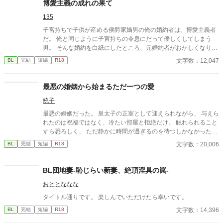
博愛主義の成れの果て
135
子宮持ちで子供が産める侯爵家嫡男の俺の婚約者は、博愛主義者
だ。 俺と同じように子宮持ちの令息にだって優しくしてしまう
男。 そんな婚約を白紙にしたところ、元婚約者がおかしくなりは
じめた……。
文字数：12,047
BL
完結
短編
R18
最悪の婚姻から始まるただ一つの愛
統子
最悪の婚姻だった。 皇太子の正室として迎えられながら、 与えら
れたのは祝福ではなく、冷たい部屋と拒絶だけ。 触れられること
すら恐ろしく、 ただ静かに時間が過ぎるのを待つしかなかった。
けれど—— 差し出された手は、思っていたものとは違っていた。
文字数：20,006
BL
完結
短編
R18
無理に触れない。 急がない。 ただ、こちらの様子を確かめるよう
に、少しずつ距離を縮めてくる。 気づけば、隣に座ることが当た
り前になり、 言葉を交わす時間が、夜の習慣になっていた。 触れ
BL団地妻-恥じらい新妻、絶頂淫具の罠-
られるたびに怖さは消え、 代わりに残るのは、離れがたい温も
おととななな
り。 これは、最悪の婚姻から始まった関係が、 やがて“ただ一
人”へと変わっていく物語。 望まれなかったはずのはじまりが、
タイトル通りです。 楽しんでいただけたら幸いです。
いつしか、何よりも大切なものになるまでの—— 静かで、優し
文字数：14,396
BL
完結
短編
R18
い、溺れるような愛の記録。