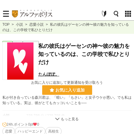
TOP
>
小説
>
恋愛小説
>
私の彼氏はゲーセンの神〜彼の魅力を知っている
のは、この学校で私ひとりだけ
恋愛
完結
ｼｮｰﾄｼｮｰﾄ
私の彼氏はゲーセンの神〜彼の魅力を
知っているのは、この学校で私ひとり
だけ
たんぽぽ。
お気に入りに追加して更新通知を受け取ろう
お気に入り追加
私が付き合っている森川君は、「暗い」「もさい」と女子ウケが悪い。でも私は
知っている。実は、彼がとてもカッコいいことを──
小説
228,798 位 / 228,798 件
24h.ポイント
0pt
0
恋愛
66,375 位 / 66,375 件
恋愛
ハッピーエンド
高校生