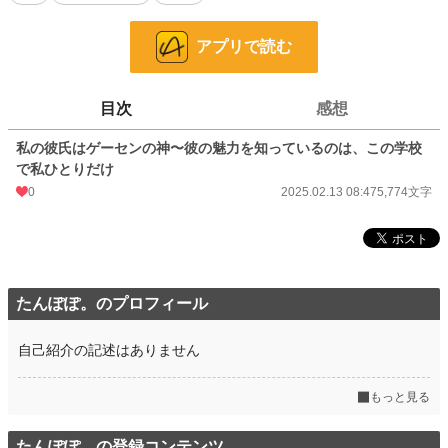
お気に入り
1
24h.ポイント
0 pt
アプリで読む
文字数
5,774
目次
感想
更新日時
2025.02.13 08:47
私の彼氏はゲーセンの神〜彼の魅力を知っているのは、この学校
初回公開日時
2025.02.13 08:47
で私ひとりだけ
初回完結日時
2025.02.13 08:47
0
2025.02.13 08:47
5,774文字
週間ポイント
0 pt (228,798 位)
月間ポイント
0 pt (228,798 位)
年間ポイント
91 pt (143,640 位)
たんぽぽ。のプロフィール
累計ポイント
913 pt (200,149 位)
自己紹介の記述はありません
もっと見る
たんぽぽ。の登録コンテンツ