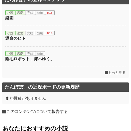
小説
恋愛
完結
短編
R15
楽園
小説
恋愛
完結
短編
R18
運命のヒト
小説
恋愛
完結
短編
陰毛ロボット、海へゆく。
もっと見る
たんぽぽ。の近況ボードの更新履歴
まだ投稿がありません
このコンテンツについて報告する
あなたにおすすめの小説