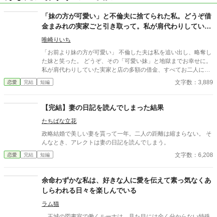
「妹の方が可愛い」と不倫夫に捨てられた私。どうぞ借
金まみれの実家ごと引き取って。私が肩代わりしていた
負債、すべてお二人に引き継いでおきました
唯崎りいち
「お前より妹の方が可愛い」 不倫した夫は私を追い出し、略奪し
た妹と笑った。 どうぞ、その「可愛い妹」と地獄までお幸せに。
私が肩代わりしていた実家と店の多額の借金、すべてお二人に引
き継いでおきましたから。 「財布」を失った元夫と、逃げ場を失
文字数：3,889
恋愛
完結
短編
った妹。 身の丈に合わない贅沢を望んだ寄生虫たちの、惨めな末
路を特等席で眺めさせていただきます。
【完結】妻の日記を読んでしまった結果
たちばな立花
政略結婚で美しい妻を貰って一年。二人の距離は縮まらない。 そ
んなとき、アレクトは妻の日記を読んでしまう。
文字数：6,208
恋愛
完結
短編
余命わずかな私は、好きな人に愛を伝えて素っ気なくあ
しらわれる日々を楽しんでいる
ラム猫
王城の図書室で働くルーナは、見た目には全く分からない特殊