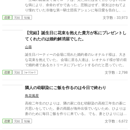
な病により、余命わずかであった。悲観はせず、彼女はかねてよ
り憧れていた冷徹な第一騎士団長アシェンに毎日愛を告白し、彼
の困惑した反応を見ることを最後の人生の楽しみとする。アシェ
文字数：33,973
恋愛
完結
短編
ンは一貫してそっけない態度を取り続けるが、ルーナのひたむき
な告白は、彼の無関心だった心に少しずつ波紋を広げていった。
※『小説家になろう』様『カクヨム』様にも同じ作品を投稿して
【完結】誕生日に花束を抱えた貴方が私にプレゼントし
います ※全十七話で完結の予定でしたが、勝手ながら二話ほど追
てくれたのは婚約解消届でした。
加させていただきます。公開は同時に行うので、完結予定日は変
わりません。本編は十五話まで、その後は番外編になります。
山葵
誕生日パーティーの会場に現れた婚約者のレオナルド様は、大き
な花束を抱えていた。 会場に居る人達は、レオナルド様が皆の前
で婚約者であるカトリーヌにプレゼントするのだと思っていた。
文字数：2,798
恋愛
完結
ｼｮｰﾄｼｮｰﾄ
隣人の幼馴染にご飯を作るのは今日で終わり
鳥花風星
高校二年生のひよりは、隣の家に住む幼馴染の高校三年生の蒼に
片思いをしていた。蒼の両親が海外出張でいないため、ひよりは
蒼のために毎日ご飯を作りに来ている。 でも、蒼とひよりにはも
う一人、みさ姉という大学生の幼馴染がいた。蒼が好きなのはみ
文字数：6,672
恋愛
完結
短編
さ姉だと思い、身を引くためにひよりはもうご飯を作りにこない
と伝えるが……。