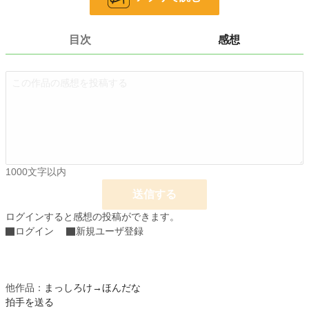
す。
■目次下部に拍手ボタンを設置しております。拍手コメントに対する返信は、
『ムーンライトノベルズ』版は『活動報告』にて、『アルファポリス』版は『近
目次
感想
況ボード』にてさせて頂いております。
■2019.09.15～10.20毎日更新にて完結。全36話。
小説
228,747 位 / 228,747 件
恋愛
66,363 位 / 66,363 件
お気に入り
84
24h.ポイント
0 pt
1000文字以内
文字数
144,260
送信する
更新日時
2019.10.20 00:00
ログインすると感想の投稿ができます。
初回公開日時
2019.09.15 00:00
ログイン
新規ユーザ登録
初回完結日時
2019.10.03 23:01
週間ポイント
21 pt (62,459 位)
他作品：
まっしろけ→ほんだな
月間ポイント
拍手を送る
63 pt (75,351 位)