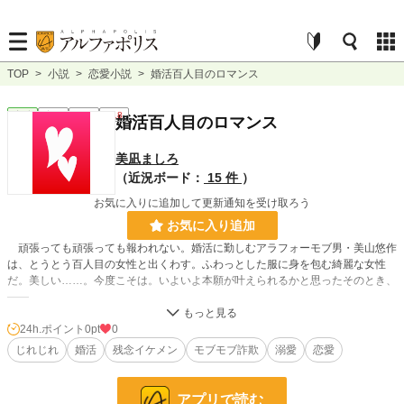
TOP
>
小説
>
恋愛小説
>
婚活百人目のロマンス
恋愛
完結
長編
R18
婚活百人目のロマンス
美凪ましろ
（近況ボード：
15 件
）
お気に入りに追加して更新通知を受け取ろう
お気に入り追加
頑張っても頑張っても報われない。婚活に勤しむアラフォーモブ男・美山悠作
は、とうとう百人目の女性と出くわす。ふわっとした服に身を包む綺麗な女性
だ。美しい……。今度こそは。いよいよ本願が叶えられるかと思ったそのとき、
――
「美山さん。てかあなたいろいろありえない。いまから言うこと耳かっぽじって
聞いて？」
24h.ポイント
0pt
0
結婚を望むはずの美女に駄目出しをされ――いろいろエロエロ調教され、まさ
じれじれ
婚活
残念イケメン
モブモブ詐欺
溺愛
恋愛
かの美青年に生まれ変わり、真の愛に狂わされる展開が待っていた。
■本番行為を含む話には『＊』マークをつけています。
■『ムーンライトノベルズ』と『アルファポリス』で同じ内容を投稿していま
アプリで読む