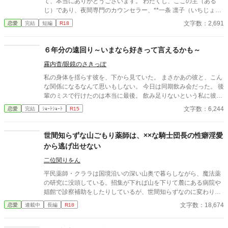
て、本当にありがとうございます。 わたくし、ここの主（ある
じ）であり、夜間専門のカウンセラー、**一条 凛子（いちじょう
りんこ）**と申します。 ここは、昼間の喧騒から逃れてきた、頑
文字数：2,691
恋愛
完結
短編
R18
張り屋の大人たちのためだけの秘密の聖域（サンクチュアリ）。
あなたが、ようやく重たい鎧を脱いで、ありのままの姿で羽を休
めることができる——夜だけ開く、特別な保健室です。
６年分の遠回り～いまなら好きって言えるかも～
霧内杳/眼鏡のさきっぽ
私の身体を揺らす彼を、下から見ていた。 まさかあの彼と、こん
な関係になるなんて思いもしない。 今日は同期飲み会だった。 後
輩のミスで行けたのは本当に最後。 飲み足りないという私に彼は
付き合ってくれた。 彼とは入社当時、部署は違ったが同じ仕事に
文字数：6,244
恋愛
完結
ｼｮｰﾄｼｮｰﾄ
R15
携わっていた。 きっとあの頃のわたしは、彼が好きだったんだと
思う。 けれど仕事で負けたくないなんて私のちっぽけなプライド
のせいで、その一線は越えられなかった。 でも、あれから変わっ
世間知らずな山ごもり薬師は、××な騎士団長の性癖淫愛
た私なら……。 ****** 2021/05/29 公開 ****** 表紙 いもこは妹
から逃げ出せない
pixivID:11163077
二位関りをん
平民薬師・クララは国境沿いの深い山奥で暮らしながら、魔法薬
の研究に没頭している。招集が下れば山を下りて麓にある病院や
娼館で診察補助をしたりしているが、世間知らずなのに変わりは
ない。 ある日、山の中で倒れている男性を発見。彼はなんと騎士
文字数：18,674
恋愛
連載中
長編
R18
団長・レイルドで女嫌いの噂を持つ人物だった。 当然女嫌いの噂
なんて知らないクララは良心に従い彼を助け、治療を施す。 だ