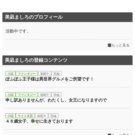
年間ポイント
1,212 pt (79,579 位)
美凪ましろのプロフィール
累計ポイント
64,624 pt (38,784 位)
活動中です。
もっと見る
美凪ましろの登録コンテンツ
小説
ファンタジー
連載中
長編
ぽふぽふ王子様は異世界グルメをご所望です！
小説
ファンタジー
連載中
長編
申し訳ありませんが、わたくし、女王になりますので
小説
ライト文芸
連載中
長編
４６歳女子、幸せに生きております