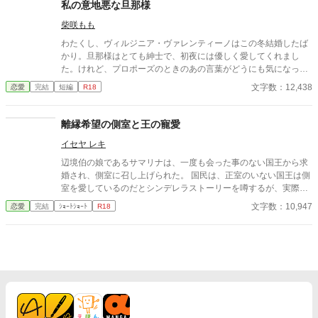
が、レイルドには隠している秘密……性癖があった。 ――君の××
私の意地悪な旦那様
××、触らせてもらえないだろうか？
柴咲もも
わたくし、ヴィルジニア・ヴァレンティーノはこの冬結婚したば
かり。旦那様はとても紳士で、初夜には優しく愛してくれまし
た。けれど、プロポーズのときのあの言葉がどうにも気になって
仕方がないのです。 ――《嗜虐趣味》って、なんですの？ ※お嬢
文字数：12,438
恋愛
完結
短編
R18
様な新妻が性的嗜好に問題ありのイケメン夫に新年早々色々され
ちゃうお話 ※ムーンライトノベルズからの転載です
離縁希望の側室と王の寵愛
イセヤ レキ
辺境伯の娘であるサマリナは、一度も会った事のない国王から求
婚され、側室に召し上げられた。 国民は、正室のいない国王は側
室を愛しているのだとシンデレラストーリーを噂するが、実際の
扱われ方は酷いものである。 いつか離縁してくれるに違いない、
文字数：10,947
恋愛
完結
ｼｮｰﾄｼｮｰﾄ
R18
と願いながらサマリナは暇な後宮生活を、唯一相手になってくれ
る守護騎士の幼なじみと過ごすのだが──？ ※ストーリー構成
上、ヒーロー以外との絡みあります。 シリアス／ ほのぼの ／幼
なじみ ／ヒロインが男前／ 一途／ 騎士／ 王／ ハッピーエンド／
ヒーロー以外との絡み