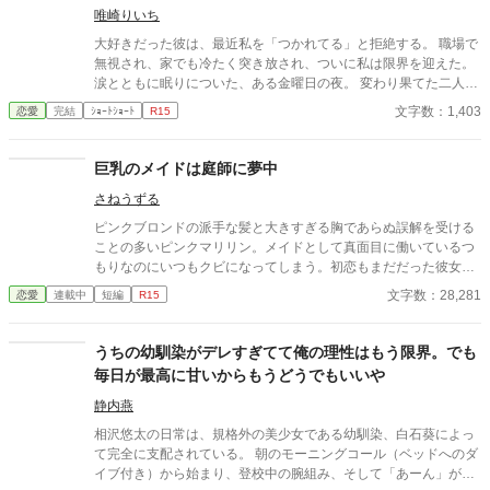
唯崎りいち
大好きだった彼は、最近私を「つかれてる」と拒絶する。 職場で
無視され、家でも冷たく突き放され、ついに私は限界を迎えた。
涙とともに眠りについた、ある金曜日の夜。 変わり果てた二人の
関係は、予想もしない結末を迎える。
文字数：1,403
恋愛
完結
ｼｮｰﾄｼｮｰﾄ
R15
巨乳のメイドは庭師に夢中
さねうずる
ピンクブロンドの派手な髪と大きすぎる胸であらぬ誤解を受ける
ことの多いピンクマリリン。メイドとして真面目に働いているつ
もりなのにいつもクビになってしまう。初恋もまだだった彼女が
やっとの思いで雇ってもらえたお屋敷にいたのは、大きくて無口
文字数：28,281
恋愛
連載中
短編
R15
な庭師のエバンスさん。彼のことが気になる彼女は、、、、
うちの幼馴染がデレすぎてて俺の理性はもう限界。でも
毎日が最高に甘いからもうどうでもいいや
静内燕
相沢悠太の日常は、規格外の美少女である幼馴染、白石葵によっ
て完全に支配されている。 朝のモーニングコール（ベッドへのダ
イブ付き）から始まり、登校中の腕組み、そして「あーん」が義