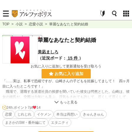
TOP
>
小説
>
恋愛小説
>
華麗なあなたと契約結婚
恋愛
完結
長編
R18
華麗なあなたと契約結婚
美凪ましろ
（近況ボード：
15 件
）
お気に入りに追加して更新通知を受け取ろう
お気に入り追加
「……実は、私事で恐縮ですが、山崎さんの子どもを妊娠してまして！ 四ヶ月
目に入ったところです！」
職場で、退職する派遣社員の挨拶を聞いていた彼女は愕然とした。山崎は、彼
女の彼氏だ。交際は六年にも及ぶ。浮気をされても許して、尽くして尽くして、
自身が摩耗するくらいに尽くしまくった彼女。挙句の果てにポイ捨てかと……。
それでも、関係を続けたいと訴える元彼氏に呆れた彼女であったが、そこに、思
24h.ポイント
7pt
14
いもよらぬ救いの手が差し伸べられる。
恋愛
じれじれ
イケメン
本当は両想い
きゅんきゅん
「――夏妃。キスしても、構わないか？」
まさかのSM・番外編にて
エタニティ
かくして、二人の、じれじれとした結婚生活がスタートする。
■本番行為を含む話にのみ『＊』マークをつけています。