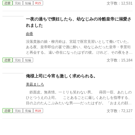
務付けられた手作り弁当。誰もが羨むラブラブっぷりだが、悠太
文字数：12,531
恋愛
完結
短編
R15
はこれを「家族愛」だと頑なに誤解（無視）している。 「ゆーた
は私の運命の相手なんだもん！」と、葵のデレデレは今日も過剰
の一途。周囲の冷やかしや、葵を狙う男子生徒のプレッシャーが
一夜の過ちで懐妊したら、幼なじみの冷酷皇帝に溺愛さ
高まる中、悠太の**「幼馴染フィルター」**はついに限界を迎え
れました
る。 この溺愛っぷり、いつまで「家族」で通せるのか？ 甘すぎる
日常が、悠太の鈍感な理性を溶かし尽くす――最初からクライマ
由香
ックスの、超高濃度イチャイチャ・ラブコメ、開幕！
没落貴族の娘・柳月鈴は、宮廷で医官見習いとして働いていた。
ある夜、皇帝即位の宴で酒に酔い、幼なじみだった皇帝・李景珩
と再会する。 遠い存在になったはずの彼。 けれど、その夜をきっ
かけに月鈴の運命は大きく動き出す。 冷酷と恐れられる皇帝が、
文字数：15,184
恋愛
完結
短編
なぜか彼女だけには甘すぎて――。
俺様上司に今宵も激しく求められる。
美凪ましろ
鉄面皮。無表情。一ミリも笑わない男。 蒔田一臣、あたしの
ひとつうえの上司。 ことあるごとに厳しくあたしを指導する、
目の上のたんこぶみたいな男――だったはずが。 「おまえの顔、
えっろい」 神様仏様どうしてあたしはこの男に今宵も激しく愛
文字数：72,127
恋愛
完結
長編
R18
しこまれているのでしょう。 ――2000年代初頭、IT系企業で懸
命に働く新卒女子×厳しめの俺様男子との恋物語。 ＊＊2026.01.0
2start～2026.01.17end＊＊ ◆エブリスタ様にも掲載。人気沸騰
中です！ https://estar.jp/novels/26513389