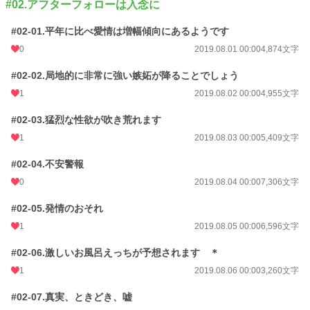
#02.アフターフォローは入念に
初回公開日時
2019.07.28 00:00
#02-01.平年に比べ愛情は増幅傾向にあるようです
初回完結日時
2019.08.17 07:57
0
2019.08.01 00:00
4,874文字
週間ポイント
35 pt (53,125 位)
#02-02.局地的に非常に強い嫉妬が降ることでしょう
月間ポイント
618 pt (31,320 位)
1
2019.08.02 00:00
4,955文字
年間ポイント
5,037 pt (45,797 位)
#02-03.猛烈な性欲が吹き荒れます
累計ポイント
625,781 pt (8,733 位)
1
2019.08.03 00:00
5,409文字
#02-04.不安警報
0
2019.08.04 00:00
7,306文字
#02-05.発情のおそれ
1
2019.08.05 00:00
6,596文字
#02-06.激しいお風呂えっちが予想されます ＊
1
2019.08.06 00:00
3,260文字
#02-07.真実、ときどき、嘘