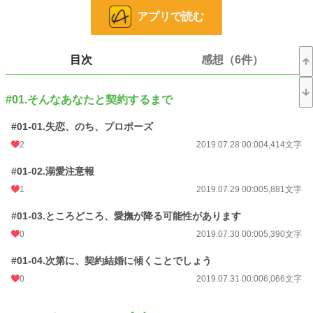
前戯のみ（多いです）の場合マークはつけていません。
アプリで読む
■『なかがき』『あとがき』以外、『ムーンライトノベルズ』と『アルファポリ
ス』で全く同じ内容を投稿しております。
■2019.07.29 19:11 #01-02.広坂が閉所恐怖症という設定を足しました。
■2019.07.28～08.31まで毎日一話ずつ、０時ジャストに公開にて完結します。
目次
感想（6件）
全37話。
■#EX-03.～05.ＳＭ・男が掘られる描写が入ります。
■#EX-08.～10.犯罪行為の描写があります。以上苦手な方はパスして頂ければ
#01.そんなあなたと契約するまで
と。
■2019.08.07 拍手ボタン設置しました。ボタンは目次下部にございます。
#01-01.失恋、のち、プロポーズ
拍手コメントに対する返信は、『ムーンライトノベルズ』版は『活動報告』に
て、『アルファポリス』版は『近況ボード』にてさせて頂いております。
2
2019.07.28 00:00
4,414文字
#01-02.溺愛注意報
小説
38,900 位 / 228,955 件
1
2019.07.29 00:00
5,881文字
恋愛
16,867 位 / 66,405 件
#01-03.ところどころ、愛撫が降る可能性があります
お気に入り
979
0
2019.07.30 00:00
5,390文字
24h.ポイント
7 pt
#01-04.次第に、契約結婚に傾くことでしょう
文字数
153,332
0
2019.07.31 00:00
6,066文字
更新日時
2019.08.31 00:00