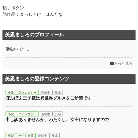
拍手ボタン
他作品：
まっしろけ→ほんだな
美凪ましろのプロフィール
活動中です。
もっと見る
美凪ましろの登録コンテンツ
小説
ファンタジー
連載中
長編
ぽふぽふ王子様は異世界グルメをご所望です！
小説
ファンタジー
連載中
長編
申し訳ありませんが、わたくし、女王になりますので
小説
ライト文芸
連載中
長編