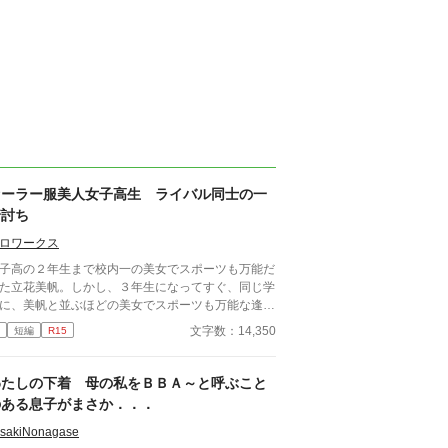
セーラー服美人女子高生 ライバル同士の一
騎討ち
ロワークス
子高の２年生まで校内一の美女でスポーツも万能だ
た立花美帆。しかし、３年生になってすぐ、同じ学
に、美帆と並ぶほどの美女でスポーツも万能な逢沢
凛が転校してきた。 クラスは、隣りだったが、春
文字数：14,350
短編
R15
スポーツ大会と夏の水泳大会でライバル関係が芽生
る。 それに加えて、美帆と真凛は、隣りの男子校
俊介に恋をし、どちらが俊介と付き合えるかを競う
わたしの下着 母の私をＢＢＡ～と呼ぶこと
敵でもあった。 そして、秋の体育祭では、美帆と
のある息子がまさか．．．
凛が走り高跳びや100メートル走、騎馬戦で対決！
の結果、放課後の体育館で一騎討ちをすることに。
isakiNonagase