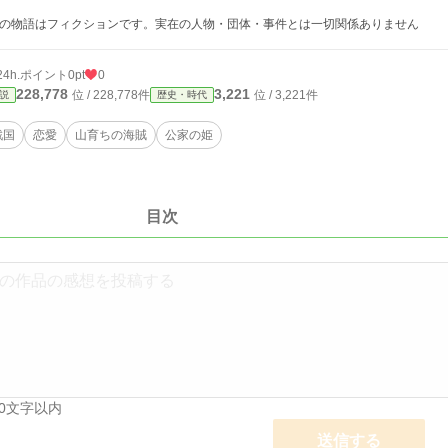
この物語はフィクションです。実在の人物・団体・事件とは一切関係ありません
24h.ポイント
0pt
0
228,778
3,221
位 / 228,778件
位 / 3,221件
説
歴史・時代
戦国
恋愛
山育ちの海賊
公家の姫
目次
00文字以内
送信する