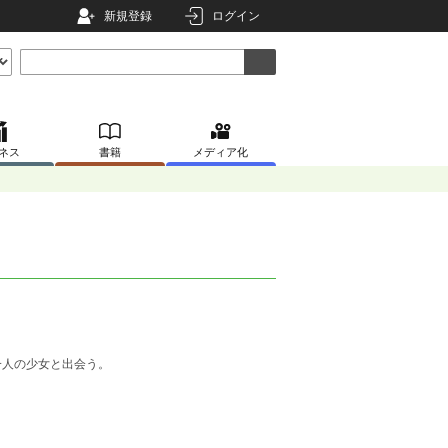
新規登録
ログイン
ネス
書籍
メディア化
一人の少女と出会う。