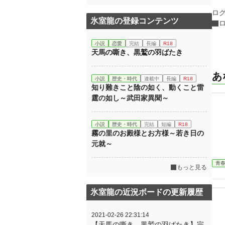
ロ
氷室龍の登録コンテンツ
小説
恋愛
完結
長編
R18
天馬の嘶き、黒鷲の羽ばたき
あ
小説
歴史・時代
連載中
長編
R18
知り難きこと陰の如く、動くこと雷
霆の如し～武田家異聞～
小説
歴史・時代
完結
短編
R18
霧の里のお殿様とお方様～若き日の
元就～
青
もっと見る
氷室龍の近況ボードの更新履歴
2021-02-26 22:31:14
【天馬の嘶き、黒鷲の羽ばたき】完