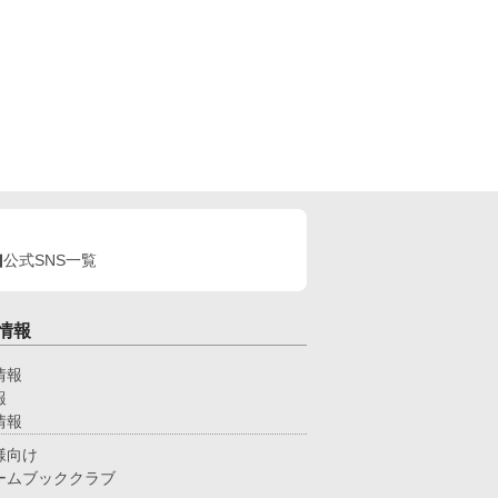
公式SNS一覧
情報
情報
報
情報
様向け
ームブッククラブ