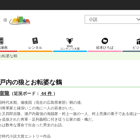
Web
稿漫画
レンタル
絵本ひろば
ビジ
コンテンツ大賞
お転婆な鶴
戸内の狼とお転婆な鶴
室龍
（近況ボード：
44 件
）
国時代末期。備後国（現在の広島県東部）鞆の浦。
利将軍家と縁深いこの地に一人の若者がいた。
上又四郎吉隆。瀬戸内最強の海賊衆・村上一族の一人、村上亮康の養子である彼は
を追放された将軍・足利義昭に付き従う公家の姫・楓だ。
れは数奇な運命で出会った男女のお話。
史時代小説大賞エントリー作品