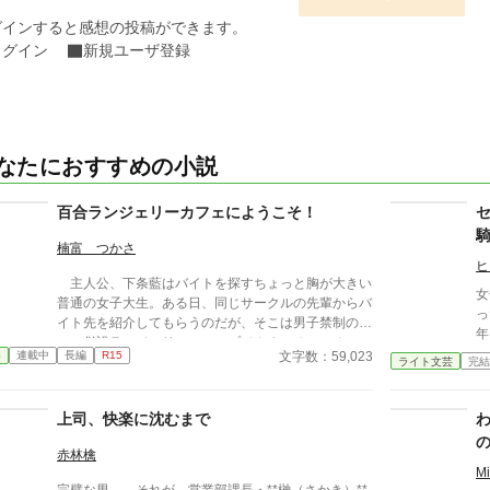
グインすると感想の投稿ができます。
ログイン
新規ユーザ登録
なたにおすすめの小説
百合ランジェリーカフェにようこそ！
楠富 つかさ
ヒ
主人公、下条藍はバイトを探すちょっと胸が大きい
女
普通の女子大生。ある日、同じサークルの先輩からバ
っ
イト先を紹介してもらうのだが、そこは男子禁制のカ
年
フェ併設ランジェリーショップで！？ ちょっとハ
真
文字数：59,023
春
連載中
長編
R15
レンチなお仕事カフェライフ、始まります！！ ※こ
ライト文芸
完結
の
の物語はフィクションであり実在の人物・団体・法律
え
とは一切関係ありません。 表紙画像はAIイラストで
の
上司、快楽に沈むまで
す。下着が生成できないのでビキニで代用していま
恋
す。
真
赤林檎
そ
M
完璧な男――それが、営業部課長・**榊（さかき）**