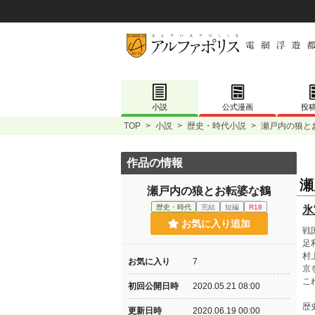
小説
公式漫画
投
TOP
>
小説
>
歴史・時代小説
>
瀬戸内の狼と
作品の情報
瀬
瀬戸内の狼とお転婆な鶴
歴史・時代
完結
短編
R18
氷
お気に入り追加
戦
足
村
お気に入り
7
京
こ
初回公開日時
2020.05.21 08:00
歴
更新日時
2020.06.19 00:00