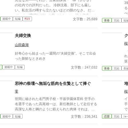
3
の社内での評判だった。 冷静沈着、部下にも厳し
る
い。私生活の噂すら立たないほどの隙のなさ。 だ
べる
が、その“完璧”が崩れる日がくるとは、誰も想像して
い
文字数：25,689
連載中
短編
R15
いなかった。 入社三年目の篠原は、榊の直属の部
青春
完結
短
下。 真面目だが強気で、どこか挑発的な笑みを浮か
べる青年。 ある夜、取引先とのトラブル対応で二人
夫婦交換
だけが残ったオフィスで、 篠原は上司に向かって、
いつもの穏やかな口調を崩した。「……そんな顔、部
桜
山田森湖
下には見せないんですね」 疲労で僅かに緩んだ榊の
修
表情。 その弱さを見逃さず、篠原はデスク越しに距
好奇心から始まった一週間の“夫婦交換”。そこで出会
れ
離を詰める。 「強がらなくていいですよ。俺の前で
った新鮮なときめき
坂
は、もう」 指先が榊のネクタイを掴む。 引き寄せら
た
れた瞬間、榊の理性は音を立てて崩れた。 拒むこと
文字数：247,032
愛
連載中
短編
青春
完結
長
（
も、許すこともできないまま、 彼は“部下”の手によっ
漂
て、ひとつずつ乱されていく。 言葉で支配され、触
は
れられるたびに、自分の知らなかった感情と快楽を知
邪神の祭壇へ無垢な筋肉を生贄として捧ぐ
く
る。それは、上司としての誇りを壊すほどに甘く、逃
零
桜
だ
れられないほどに深い。 だが、篠原の視線の奥に宿
レムに。 
るのは、ただの欲望ではなかった。 そこには、ずっ
世間に秘された名門男子校・平坂学園体育科 空手の
イ
展
と榊だけを見つめ続けてきた、静かな執着がある。
名選手であった高尾雄一は、新任教師として赴任する
手
「俺、前から思ってたんです。 あなたが誰かに“支
高潔な人格と鋼のように鍛えられた肉体 それは、学
で
配される”ところ、きっと綺麗だろうなって」 支配す
園にとって最高の生贄の候補に他ならなかった 至高
文字数：236,341
連載中
短編
恋愛
完結
ｼｮｰ
る側だったはずの男が、 支配されることで初めて“生
の筋肉を持つ、精神を削られ意志をなくした青年を太
きている”と感じてしまう――。 上司と部下、立場も
古の神に捧げるため、“水”、“風”、“土”の信奉者達が暗