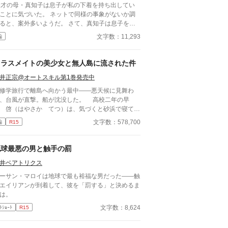
9才の母・真知子は息子が私の下着を持ち出してい
ことに気づいた。 ネットで同様の事象がないか調
と、案外多いようだ。 さて、真知子は息子を問
詰める？ それとも気づかないふりを続けてあげる
文字数：11,293
編
か？ そのほかに外伝も綴りました。
クラスメイトの美少女と無人島に流された件
井正宗@オートスキル第1巻発売中
学旅行で離島へ向かう最中――悪天候に見舞わ
、台風が直撃。船が沈没した。 高校二年の早
 啓（はやさか てつ）は、気づくと砂浜で寝てい
。周囲を見渡すとクラスメイトで美少女の天音 愛
文字数：578,700
編
R15
あまね まな）が隣に倒れていた。 どうやら、
流して流されていたようだった。 帰ろうにも島
『無人島』。 しばらくは島で生きていくしかな
地球最悪の男と触手の罰
なった。天音と共に無人島サバイバルをしていくの
井ベアトリクス
が……クラスの女子が次々に見つかり、やがてハー
男一人と女子十五人で……取り合いに発
ーサン・マロイは地球で最も裕福な男だった——触
！？
エイリアンが到着して、彼を「罰する」と決めるま
は。
文字数：8,624
ﾄｼｮｰﾄ
R15