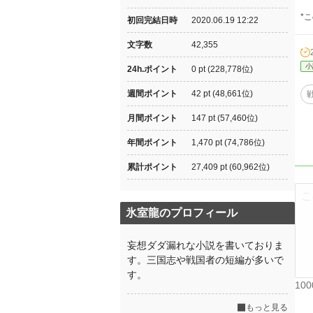
*
初回完結日時
2020.06.19 12:22
文字数
42,355
小
24h.ポイント
0 pt (228,778位)
週間ポイント
42 pt (48,661位)
月間ポイント
147 pt (57,460位)
年間ポイント
1,470 pt (74,786位)
累計ポイント
27,409 pt (60,962位)
氷室龍のプロフィール
妄想ダダ漏れな小説を書いておりま
す。三国志や戦国者の短編が多いで
す。
10
もっと見る